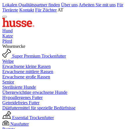
Lokalen Qualitätspartner finden
Über uns
Arbeiten Sie mit uns
Für
Tierärzte
Kontakt
Für Züchter
AT
Hund
Katze
Pferd
Wissensecke
Super Premium Trockenfutter
Welpe
Erwachsene kleine Rassen
Erwachsene mittlere Rassen
Erwachsene große Rassen
Senior
Sterilisierte Hunde
Übergewichtige erwachsene Hunde
Hypoallergenes Futter
Getreidefreies Futter
Diätfuttermittel für spezielle Bedürfnisse
Essential Trockenfutter
Nassfutter