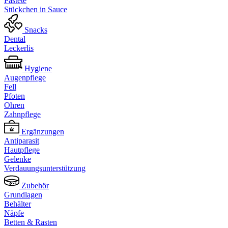
Pastete
Stückchen in Sauce
Snacks
Dental
Leckerlis
Hygiene
Augenpflege
Fell
Pfoten
Ohren
Zahnpflege
Ergänzungen
Antiparasit
Hautpflege
Gelenke
Verdauungsunterstützung
Zubehör
Grundlagen
Behälter
Näpfe
Betten & Rasten