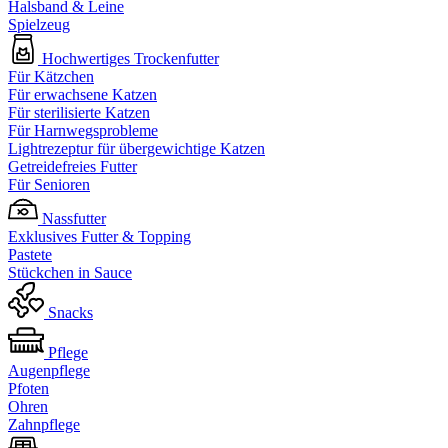
Halsband & Leine
Spielzeug
Hochwertiges Trockenfutter
Für Kätzchen
Für erwachsene Katzen
Für sterilisierte Katzen
Für Harnwegsprobleme
Lightrezeptur für übergewichtige Katzen
Getreidefreies Futter
Für Senioren
Nassfutter
Exklusives Futter & Topping
Pastete
Stückchen in Sauce
Snacks
Pflege
Augenpflege
Pfoten
Ohren
Zahnpflege