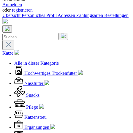
Anmelden
oder
registrieren
Übersicht
Persönliches Profil
Adressen
Zahlungsarten
Bestellungen
Katze
Alle in dieser Kategorie
Hochwertiges Trockenfutter
Nassfutter
Snacks
Pflege
Katzenstreu
Ergänzungen