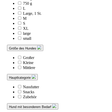
750 g
L
Large, 1 St.
M
S
XL
large
small
Größe des Hundes
Großer
Kleine
Mittlere
Hauptkategorie
Nassfutter
Snacks
Zubehör
Hund mit besonderem Bedarf