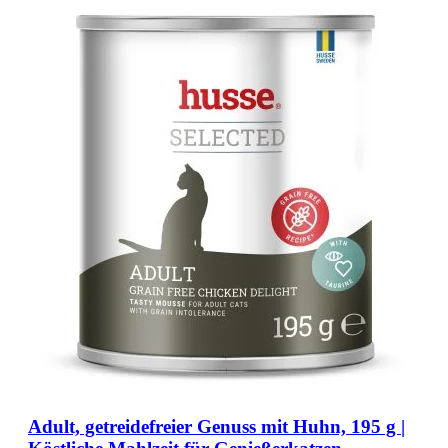
Adult, getreidefreier Genuss mit Huhn, 195 g |