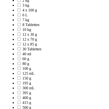
2 kg
3 kg
4 x 100 g
6 L
7 kg
8 Tabletten
10 kg
12 x 30 g
12 x 70 g
12 x 85 g
30 Tabletten
40 ml
60 g
80 g
100 g
125 mL
150 g
195 g
300 mL
395 g
400 g
415 g
500 g