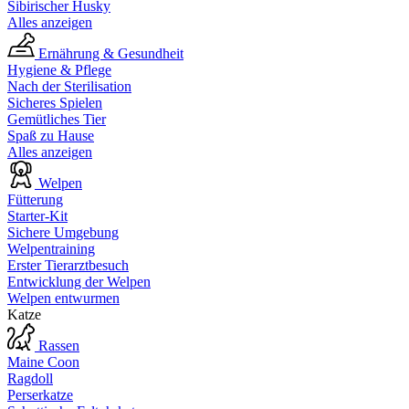
Sibirischer Husky
Alles anzeigen
Ernährung & Gesundheit
Hygiene & Pflege
Nach der Sterilisation
Sicheres Spielen
Gemütliches Tier
Spaß zu Hause
Alles anzeigen
Welpen
Fütterung
Starter-Kit
Sichere Umgebung
Welpentraining
Erster Tierarztbesuch
Entwicklung der Welpen
Welpen entwurmen
Katze
Rassen
Maine Coon
Ragdoll
Perserkatze