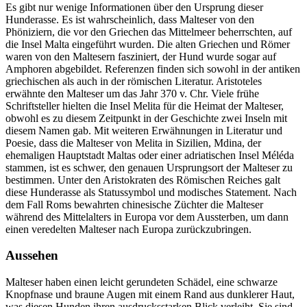
Es gibt nur wenige Informationen über den Ursprung dieser
Hunderasse. Es ist wahrscheinlich, dass Malteser von den
Phöniziern, die vor den Griechen das Mittelmeer beherrschten, auf
die Insel Malta eingeführt wurden. Die alten Griechen und Römer
waren von den Maltesern fasziniert, der Hund wurde sogar auf
Amphoren abgebildet. Referenzen finden sich sowohl in der antiken
griechischen als auch in der römischen Literatur. Aristoteles
erwähnte den Malteser um das Jahr 370 v. Chr. Viele frühe
Schriftsteller hielten die Insel Melita für die Heimat der Malteser,
obwohl es zu diesem Zeitpunkt in der Geschichte zwei Inseln mit
diesem Namen gab. Mit weiteren Erwähnungen in Literatur und
Poesie, dass die Malteser von Melita in Sizilien, Mdina, der
ehemaligen Hauptstadt Maltas oder einer adriatischen Insel Méléda
stammen, ist es schwer, den genauen Ursprungsort der Malteser zu
bestimmen. Unter den Aristokraten des Römischen Reiches galt
diese Hunderasse als Statussymbol und modisches Statement. Nach
dem Fall Roms bewahrten chinesische Züchter die Malteser
während des Mittelalters in Europa vor dem Aussterben, um dann
einen veredelten Malteser nach Europa zurückzubringen.
Aussehen
Malteser haben einen leicht gerundeten Schädel, eine schwarze
Knopfnase und braune Augen mit einem Rand aus dunklerer Haut,
was diesen Hunden ihren ausdrucksstarken Blick verleiht. Sie sind