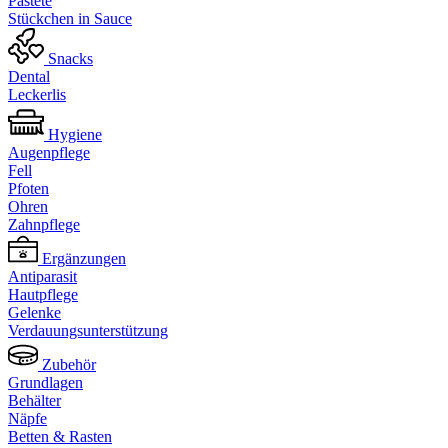
Pastete
Stückchen in Sauce
Snacks
Dental
Leckerlis
Hygiene
Augenpflege
Fell
Pfoten
Ohren
Zahnpflege
Ergänzungen
Antiparasit
Hautpflege
Gelenke
Verdauungsunterstützung
Zubehör
Grundlagen
Behälter
Näpfe
Betten & Rasten