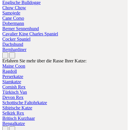
Englische Bulldogge
Chow Chow
Samojede
Cane Corso
Dobermann
Berner Sennenhund
Cavalier King Charles Spaniel
Cocker Spaniel
Dachshund
Bernhardiner
Erfahren Sie mehr über die Rasse Ihrer Katze:
Maine Coon
Ragdoll
Perserkatze
Siamkatze
Cornish Rex
Türkisch Van
Devon Rex
Schottische Faltohrkatze
Sibirische Katze
Selkirk Rex
Britisch Kurzhaar
Bengalkatze