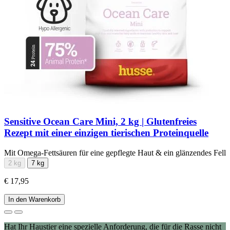
Sensitive Ocean Care Mini, 2 kg | Glutenfreies
Rezept mit einer einzigen tierischen Proteinquelle
Mit Omega-Fettsäuren für eine gepflegte Haut & ein glänzendes Fell
2 kg
7 kg
€ 17,95
In den Warenkorb
Hat Ihr Haustier eine spezielle Anforderung, die für die Rasse nicht