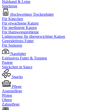
Halsband & Leine
Spielzeug
Hochwertiges Trockenfutter
Für Kätzchen
Für erwachsene Katzen
Für sterilisierte Katzen
Für Harnwegsprobleme
Lightrezeptur für übergewichtige Katzen
Getreidefreies Futter
Für Senioren
Nassfutter
Exklusives Futter & Topping
Pastete
Stückchen in Sauce
Snacks
Pflege
Augenpflege
Pfoten
Ohren
Zahnpflege