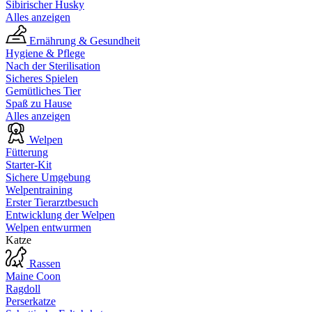
Sibirischer Husky
Alles anzeigen
Ernährung & Gesundheit
Hygiene & Pflege
Nach der Sterilisation
Sicheres Spielen
Gemütliches Tier
Spaß zu Hause
Alles anzeigen
Welpen
Fütterung
Starter-Kit
Sichere Umgebung
Welpentraining
Erster Tierarztbesuch
Entwicklung der Welpen
Welpen entwurmen
Katze
Rassen
Maine Coon
Ragdoll
Perserkatze