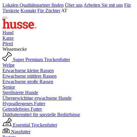
Lokalen Qualitätspartner finden
Über uns
Arbeiten Sie mit uns
Für
Tierärzte
Kontakt
Für Züchter
AT
Hund
Katze
Pferd
Wissensecke
Super Premium Trockenfutter
Welpe
Erwachsene kleine Rassen
Erwachsene mittlere Rassen
Erwachsene große Rassen
Senior
Sterilisierte Hunde
Übergewichtige erwachsene Hunde
Hypoallergenes Futter
Getreidefreies Futter
Diätfuttermittel für spezielle Bedürfnisse
Essential Trockenfutter
Nassfutter