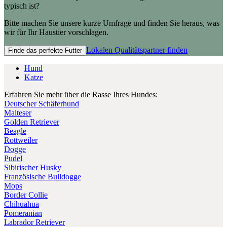
typisch ist?
Bitte machen Sie unsere kurze Umfrage und finden Sie heraus, was
wir für Ihr Haustier vorschlagen.
Lokalen Qualitätspartner finden
Finde das perfekte Futter
Hund
Katze
Erfahren Sie mehr über die Rasse Ihres Hundes:
Deutscher Schäferhund
Malteser
Golden Retriever
Beagle
Rottweiler
Dogge
Pudel
Sibirischer Husky
Französische Bulldogge
Mops
Border Collie
Chihuahua
Pomeranian
Labrador Retriever