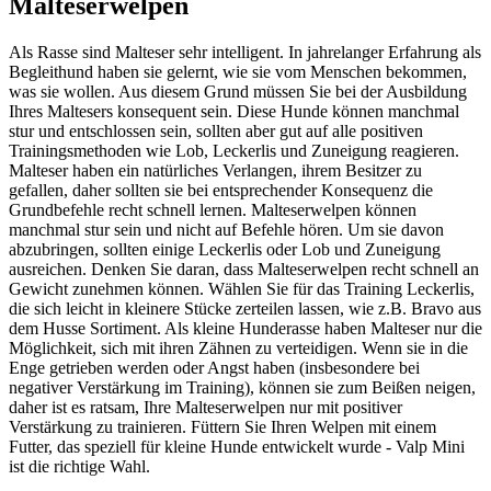
Malteserwelpen
Als Rasse sind Malteser sehr intelligent. In jahrelanger Erfahrung als
Begleithund haben sie gelernt, wie sie vom Menschen bekommen,
was sie wollen. Aus diesem Grund müssen Sie bei der Ausbildung
Ihres Maltesers konsequent sein. Diese Hunde können manchmal
stur und entschlossen sein, sollten aber gut auf alle positiven
Trainingsmethoden wie Lob, Leckerlis und Zuneigung reagieren.
Malteser haben ein natürliches Verlangen, ihrem Besitzer zu
gefallen, daher sollten sie bei entsprechender Konsequenz die
Grundbefehle recht schnell lernen. Malteserwelpen können
manchmal stur sein und nicht auf Befehle hören. Um sie davon
abzubringen, sollten einige Leckerlis oder Lob und Zuneigung
ausreichen. Denken Sie daran, dass Malteserwelpen recht schnell an
Gewicht zunehmen können. Wählen Sie für das Training Leckerlis,
die sich leicht in kleinere Stücke zerteilen lassen, wie z.B. Bravo aus
dem Husse Sortiment. Als kleine Hunderasse haben Malteser nur die
Möglichkeit, sich mit ihren Zähnen zu verteidigen. Wenn sie in die
Enge getrieben werden oder Angst haben (insbesondere bei
negativer Verstärkung im Training), können sie zum Beißen neigen,
daher ist es ratsam, Ihre Malteserwelpen nur mit positiver
Verstärkung zu trainieren. Füttern Sie Ihren Welpen mit einem
Futter, das speziell für kleine Hunde entwickelt wurde - Valp Mini
ist die richtige Wahl.