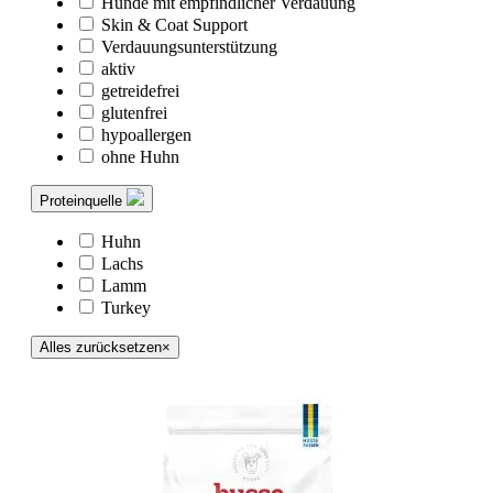
Hunde mit empfindlicher Verdauung
Skin & Coat Support
Verdauungsunterstützung
aktiv
getreidefrei
glutenfrei
hypoallergen
ohne Huhn
Proteinquelle
Huhn
Lachs
Lamm
Turkey
Alles zurücksetzen
×