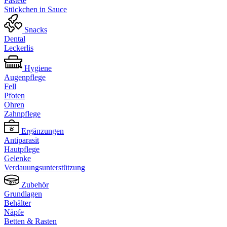
Pastete
Stückchen in Sauce
Snacks
Dental
Leckerlis
Hygiene
Augenpflege
Fell
Pfoten
Ohren
Zahnpflege
Ergänzungen
Antiparasit
Hautpflege
Gelenke
Verdauungsunterstützung
Zubehör
Grundlagen
Behälter
Näpfe
Betten & Rasten