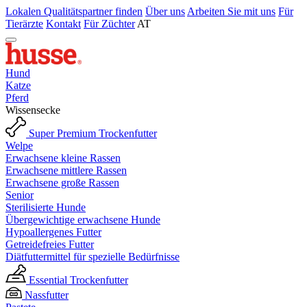
Lokalen Qualitätspartner finden
Über uns
Arbeiten Sie mit uns
Für
Tierärzte
Kontakt
Für Züchter
AT
Hund
Katze
Pferd
Wissensecke
Super Premium Trockenfutter
Welpe
Erwachsene kleine Rassen
Erwachsene mittlere Rassen
Erwachsene große Rassen
Senior
Sterilisierte Hunde
Übergewichtige erwachsene Hunde
Hypoallergenes Futter
Getreidefreies Futter
Diätfuttermittel für spezielle Bedürfnisse
Essential Trockenfutter
Nassfutter