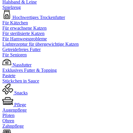
Halsband & Leine
Spielzeug
Hochwertiges Trockenfutter
Für Kätzchen
Für erwachsene Katzen
Für sterilisierte Katzen
Für Harnwegsprobleme
Lightrezeptur für übergewichtige Katzen
Getreidefreies Futter
Für Senioren
Nassfutter
Exklusives Futter & Topping
Pastete
Stückchen in Sauce
Snacks
Pflege
Augenpflege
Pfoten
Ohren
Zahnpflege