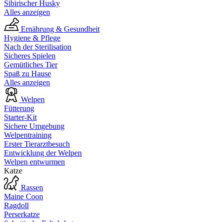
Sibirischer Husky
Alles anzeigen
Ernährung & Gesundheit
Hygiene & Pflege
Nach der Sterilisation
Sicheres Spielen
Gemütliches Tier
Spaß zu Hause
Alles anzeigen
Welpen
Fütterung
Starter-Kit
Sichere Umgebung
Welpentraining
Erster Tierarztbesuch
Entwicklung der Welpen
Welpen entwurmen
Katze
Rassen
Maine Coon
Ragdoll
Perserkatze