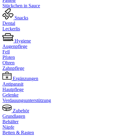
Pastete
Stückchen in Sauce
Snacks
Dental
Leckerlis
Hygiene
Augenpflege
Fell
Pfoten
Ohren
Zahnpflege
Ergänzungen
Antiparasit
Hautpflege
Gelenke
Verdauungsunterstützung
Zubehör
Grundlagen
Behälter
Näpfe
Betten & Rasten