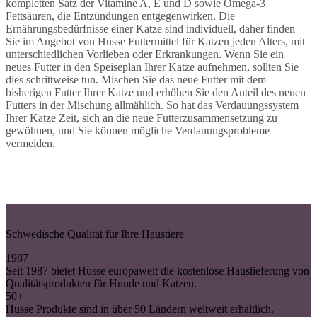
kompletten Satz der Vitamine A, E und D sowie Omega-3
Fettsäuren, die Entzündungen entgegenwirken. Die
Ernährungsbedürfnisse einer Katze sind individuell, daher finden
Sie im Angebot von Husse Futtermittel für Katzen jeden Alters, mit
unterschiedlichen Vorlieben oder Erkrankungen. Wenn Sie ein
neues Futter in den Speiseplan Ihrer Katze aufnehmen, sollten Sie
dies schrittweise tun. Mischen Sie das neue Futter mit dem
bisherigen Futter Ihrer Katze und erhöhen Sie den Anteil des neuen
Futters in der Mischung allmählich. So hat das Verdauungssystem
Ihrer Katze Zeit, sich an die neue Futterzusammensetzung zu
gewöhnen, und Sie können mögliche Verdauungsprobleme
vermeiden.
Schwedische Qualität für Ihre Haustiere
1987
Seit 1987 bietet Husse europaweit die kostenlose Hauslieferung von
Qualitätsprodukten für Hunde und Katzen.
50+
Husse Produkte sind in über 50 Ländern weltweit erhältlich.