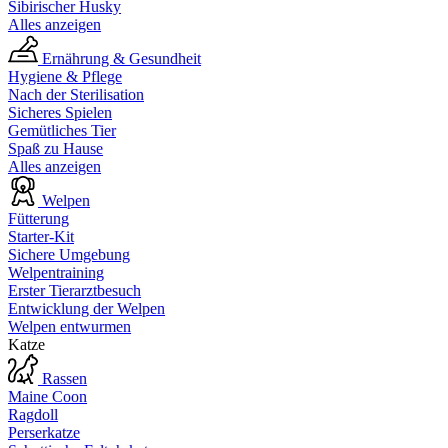
Sibirischer Husky
Alles anzeigen
Ernährung & Gesundheit
Hygiene & Pflege
Nach der Sterilisation
Sicheres Spielen
Gemütliches Tier
Spaß zu Hause
Alles anzeigen
Welpen
Fütterung
Starter-Kit
Sichere Umgebung
Welpentraining
Erster Tierarztbesuch
Entwicklung der Welpen
Welpen entwurmen
Katze
Rassen
Maine Coon
Ragdoll
Perserkatze