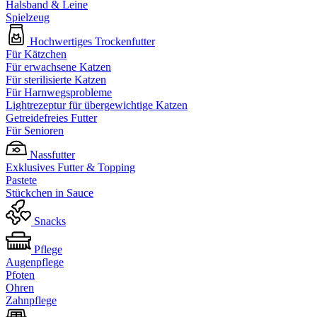
Halsband & Leine
Spielzeug
Hochwertiges Trockenfutter
Für Kätzchen
Für erwachsene Katzen
Für sterilisierte Katzen
Für Harnwegsprobleme
Lightrezeptur für übergewichtige Katzen
Getreidefreies Futter
Für Senioren
Nassfutter
Exklusives Futter & Topping
Pastete
Stückchen in Sauce
Snacks
Pflege
Augenpflege
Pfoten
Ohren
Zahnpflege