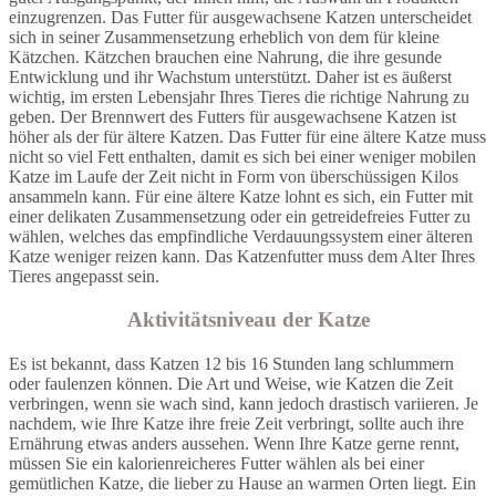
einzugrenzen. Das Futter für ausgewachsene Katzen unterscheidet
sich in seiner Zusammensetzung erheblich von dem für kleine
Kätzchen. Kätzchen brauchen eine Nahrung, die ihre gesunde
Entwicklung und ihr Wachstum unterstützt. Daher ist es äußerst
wichtig, im ersten Lebensjahr Ihres Tieres die richtige Nahrung zu
geben. Der Brennwert des Futters für ausgewachsene Katzen ist
höher als der für ältere Katzen. Das Futter für eine ältere Katze muss
nicht so viel Fett enthalten, damit es sich bei einer weniger mobilen
Katze im Laufe der Zeit nicht in Form von überschüssigen Kilos
ansammeln kann. Für eine ältere Katze lohnt es sich, ein Futter mit
einer delikaten Zusammensetzung oder ein getreidefreies Futter zu
wählen, welches das empfindliche Verdauungssystem einer älteren
Katze weniger reizen kann. Das Katzenfutter muss dem Alter Ihres
Tieres angepasst sein.
Aktivitätsniveau der Katze
Es ist bekannt, dass Katzen 12 bis 16 Stunden lang schlummern
oder faulenzen können. Die Art und Weise, wie Katzen die Zeit
verbringen, wenn sie wach sind, kann jedoch drastisch variieren. Je
nachdem, wie Ihre Katze ihre freie Zeit verbringt, sollte auch ihre
Ernährung etwas anders aussehen. Wenn Ihre Katze gerne rennt,
müssen Sie ein kalorienreicheres Futter wählen als bei einer
gemütlichen Katze, die lieber zu Hause an warmen Orten liegt. Ein