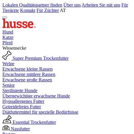
Lokalen Qualitätspartner finden
Über uns
Arbeiten Sie mit uns
Für
Tierärzte
Kontakt
Für Züchter
AT
Hund
Katze
Pferd
Wissensecke
Super Premium Trockenfutter
Welpe
Erwachsene kleine Rassen
Erwachsene mittlere Rassen
Erwachsene große Rassen
Senior
Sterilisierte Hunde
Übergewichtige erwachsene Hunde
Hypoallergenes Futter
Getreidefreies Futter
Diätfuttermittel für spezielle Bedürfnisse
Essential Trockenfutter
Nassfutter