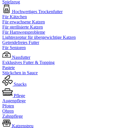
Spielzeug
Hochwertiges Trockenfutter
Für Kätzchen
Für erwachsene Katzen
Für sterilisierte Katzen
Für Harnwegsprobleme
Lightrezeptur für übergewichtige Katzen
Getreidefreies Futter
Für Senioren
Nassfutter
Exklusives Futter & Topping
Pastete
Stückchen in Sauce
Snacks
Pflege
Augenpflege
Pfoten
Ohren
Zahnpflege
Katzenstreu