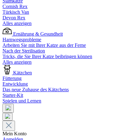
Siamkatze
Cornish Rex
Türkisch Van
Devon Rex
Alles anzeigen
Ernährung & Gesundheit
Harnwegsprobleme
Arbeiten Sie mit Ihrer Katze aus der Ferne
Nach der Sterilisation
Tricks, die Sie Ihrer Katze beibringen können
Alles anzeigen
Kätzchen
Fütterung
Entwicklung
Das neue Zuhause des Kätzchens
Starter-Kit
Spielen und Lernen
Mein Konto
Anmelden