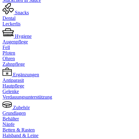
Stückchen in Sauce
Snacks
Dental
Leckerlis
Hygiene
Augenpflege
Fell
Pfoten
Ohren
Zahnpflege
Ergänzungen
Antiparasit
Hautpflege
Gelenke
Verdauungsunterstützung
Zubehör
Grundlagen
Behälter
Näpfe
Betten & Rasten
Halsband & Leine