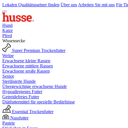
Lokalen Qualitätspartner finden
Über uns
Arbeiten Sie mit uns
Für Ti
Hund
Katze
Pferd
Wissensecke
Super Premium Trockenfutter
Welpe
Erwachsene kleine Rassen
Erwachsene mittlere Rassen
Erwachsene große Rassen
Senior
Sterilisierte Hunde
Übergewichtige erwachsene Hunde
Hypoallergenes Futter
Getreidefreies Futter
Diätfuttermittel für spezielle Bedürfnisse
Essential Trockenfutter
Nassfutter
Pastete