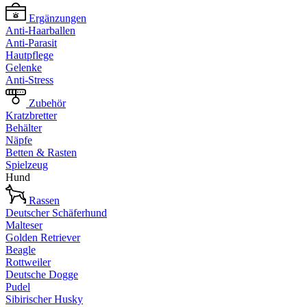
Ergänzungen
Anti-Haarballen
Anti-Parasit
Hautpflege
Gelenke
Anti-Stress
Zubehör
Kratzbretter
Behälter
Näpfe
Betten & Rasten
Spielzeug
Hund
Rassen
Deutscher Schäferhund
Malteser
Golden Retriever
Beagle
Rottweiler
Deutsche Dogge
Pudel
Sibirischer Husky