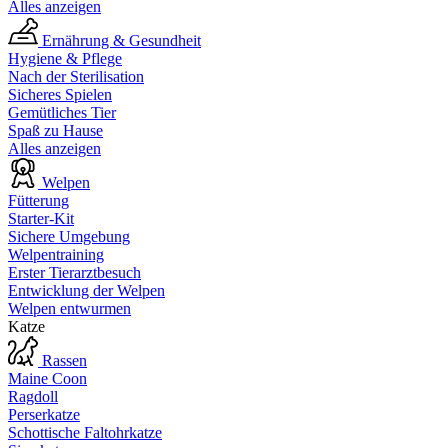
Alles anzeigen
Ernährung & Gesundheit
Hygiene & Pflege
Nach der Sterilisation
Sicheres Spielen
Gemütliches Tier
Spaß zu Hause
Alles anzeigen
Welpen
Fütterung
Starter-Kit
Sichere Umgebung
Welpentraining
Erster Tierarztbesuch
Entwicklung der Welpen
Welpen entwurmen
Katze
Rassen
Maine Coon
Ragdoll
Perserkatze
Schottische Faltohrkatze