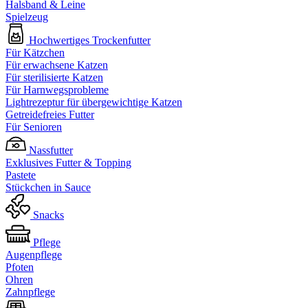
Halsband & Leine
Spielzeug
Hochwertiges Trockenfutter
Für Kätzchen
Für erwachsene Katzen
Für sterilisierte Katzen
Für Harnwegsprobleme
Lightrezeptur für übergewichtige Katzen
Getreidefreies Futter
Für Senioren
Nassfutter
Exklusives Futter & Topping
Pastete
Stückchen in Sauce
Snacks
Pflege
Augenpflege
Pfoten
Ohren
Zahnpflege