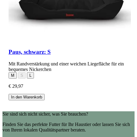
Paus, schwarz: S
Mit Randverstärkung und einer weichen Liegefläche für ein
bequemes Nickerchen
M
S
L
€ 29,97
In den Warenkorb
Sie sind sich nicht sicher, was Sie brauchen?
Finden Sie das perfekte Futter für Ihr Haustier oder lassen Sie sich
von Ihrem lokalen Qualitätspartner beraten.