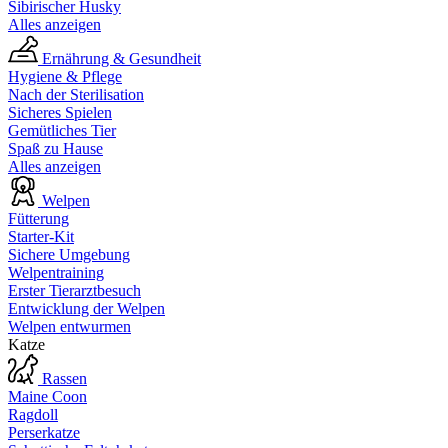
Sibirischer Husky
Alles anzeigen
Ernährung & Gesundheit
Hygiene & Pflege
Nach der Sterilisation
Sicheres Spielen
Gemütliches Tier
Spaß zu Hause
Alles anzeigen
Welpen
Fütterung
Starter-Kit
Sichere Umgebung
Welpentraining
Erster Tierarztbesuch
Entwicklung der Welpen
Welpen entwurmen
Katze
Rassen
Maine Coon
Ragdoll
Perserkatze