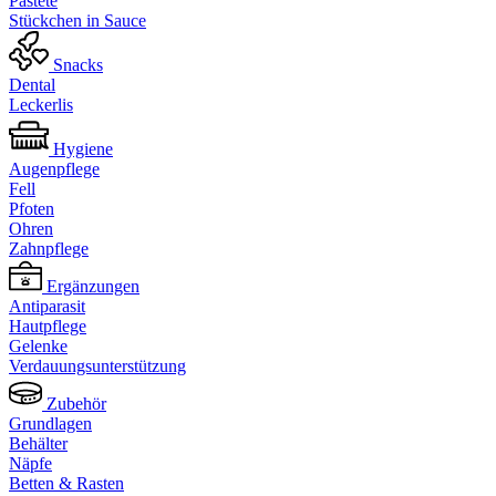
Pastete
Stückchen in Sauce
Snacks
Dental
Leckerlis
Hygiene
Augenpflege
Fell
Pfoten
Ohren
Zahnpflege
Ergänzungen
Antiparasit
Hautpflege
Gelenke
Verdauungsunterstützung
Zubehör
Grundlagen
Behälter
Näpfe
Betten & Rasten