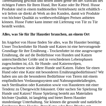
Tierernährung geschult und helfen Ihnen gerne bei der Auswahl des
richtigen Futters für Ihren Hund, Ihre Katze oder Ihr Pferd. Husse
Produkte sind in einem traditionellen Vertriebsnetz nicht erhältlich -
wir liefern sie direkt ab Werk an den Kunden, damit wir Produkte
von höchster Qualität zu wettbewerbsfähigen Preisen anbieten
können. Husse Futter kann immer mit Lieferung von Tür zu Tür
bestellt werden.
Alles, was Sie für Ihr Haustier brauchen, an einem Ort
Im Angebot von Husse finden Sie alles, was Ihr Haustier benötigt.
Unser Trockenfutter für Hunde und Katzen ist eine hervorragende
Grundlage für ihre Ernährung - Trockenfutter ist eine ausgewogene
Ernährung, die auf die Bedürfnisse von Hunden und Katzen
unterschiedlicher Größe und in verschiedenen Lebensphasen
zugeschnitten ist, d.h. für Hunde- und Katzenwelpen,
ausgewachsene sowie ältere Hunde und Katzen. Haben Sie einen
Hund oder eine Katze mit besonderen Ernährungsbedürfnissen? Wir
haben uns um die besonderen Bedürfnisse von Tieren mit einem
empfindlichen Verdauungssystem und Nahrungsmittelallergien,
nach Sterilisation oder Kastration sowie von Haustieren mit einer
Tendenz zu Übergewicht fokussiert. Oder suchen Sie Spielzeug für
Hunde und Katzen? Husse Spielzeug besteht aus Materialien
höchster Qualität, ist langlebig und bietet Ihrem Haustier
stundenlange Unterhaltung. Sie können die gesunde und natürliche