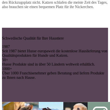
den Rückzugsplatz nicht. Katzen schlafen die meiste Zeit des Tages,
also brauchen sie einen bequemen Platz für ihr Nickerchen.
Schwedische Qualität für Ihre Haustiere
1987
Seit 1987 bietet Husse europaweit die kostenlose Hauslieferung von
Qualitätsprodukten für Hunde und Katzen.
50+
Husse Produkte sind in über 50 Ländern weltweit erhältlich.
1000+
Über 1000 Franchisenehmer geben Beratung und liefern Produkte
zu Ihnen nach Hause.