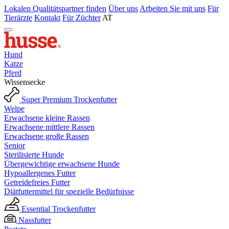
Lokalen Qualitätspartner finden
Über uns
Arbeiten Sie mit uns
Für
Tierärzte
Kontakt
Für Züchter
AT
Hund
Katze
Pferd
Wissensecke
Super Premium Trockenfutter
Welpe
Erwachsene kleine Rassen
Erwachsene mittlere Rassen
Erwachsene große Rassen
Senior
Sterilisierte Hunde
Übergewichtige erwachsene Hunde
Hypoallergenes Futter
Getreidefreies Futter
Diätfuttermittel für spezielle Bedürfnisse
Essential Trockenfutter
Nassfutter