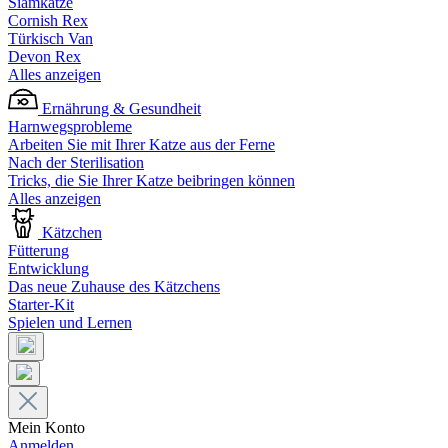
Siamkatze
Cornish Rex
Türkisch Van
Devon Rex
Alles anzeigen
Ernährung & Gesundheit
Harnwegsprobleme
Arbeiten Sie mit Ihrer Katze aus der Ferne
Nach der Sterilisation
Tricks, die Sie Ihrer Katze beibringen können
Alles anzeigen
Kätzchen
Fütterung
Entwicklung
Das neue Zuhause des Kätzchens
Starter-Kit
Spielen und Lernen
Mein Konto
Anmelden