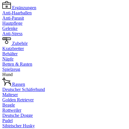
Ergänzungen
Anti-Haarballen
Anti-Parasit
Hautpflege
Gelenke
Anti-Stress
Zubehör
Kratzbretter
Behälter
Näpfe
Betten & Rasten
Spielzeug
Hund
Rassen
Deutscher Schäferhund
Malteser
Golden Retriever
Beagle
Rottweiler
Deutsche Dogge
Pudel
Sibirischer Husky