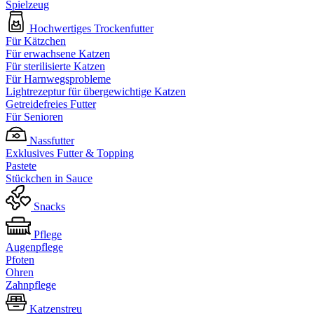
Spielzeug
Hochwertiges Trockenfutter
Für Kätzchen
Für erwachsene Katzen
Für sterilisierte Katzen
Für Harnwegsprobleme
Lightrezeptur für übergewichtige Katzen
Getreidefreies Futter
Für Senioren
Nassfutter
Exklusives Futter & Topping
Pastete
Stückchen in Sauce
Snacks
Pflege
Augenpflege
Pfoten
Ohren
Zahnpflege
Katzenstreu