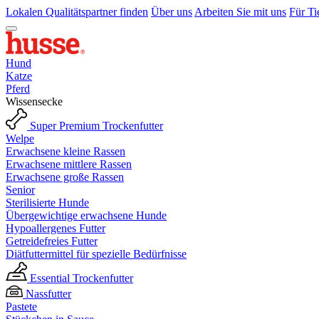
Lokalen Qualitätspartner finden
Über uns
Arbeiten Sie mit uns
Für Ti
Hund
Katze
Pferd
Wissensecke
Super Premium Trockenfutter
Welpe
Erwachsene kleine Rassen
Erwachsene mittlere Rassen
Erwachsene große Rassen
Senior
Sterilisierte Hunde
Übergewichtige erwachsene Hunde
Hypoallergenes Futter
Getreidefreies Futter
Diätfuttermittel für spezielle Bedürfnisse
Essential Trockenfutter
Nassfutter
Pastete