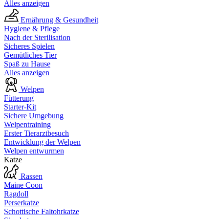
Alles anzeigen
Ernährung & Gesundheit
Hygiene & Pflege
Nach der Sterilisation
Sicheres Spielen
Gemütliches Tier
Spaß zu Hause
Alles anzeigen
Welpen
Fütterung
Starter-Kit
Sichere Umgebung
Welpentraining
Erster Tierarztbesuch
Entwicklung der Welpen
Welpen entwurmen
Katze
Rassen
Maine Coon
Ragdoll
Perserkatze
Schottische Faltohrkatze