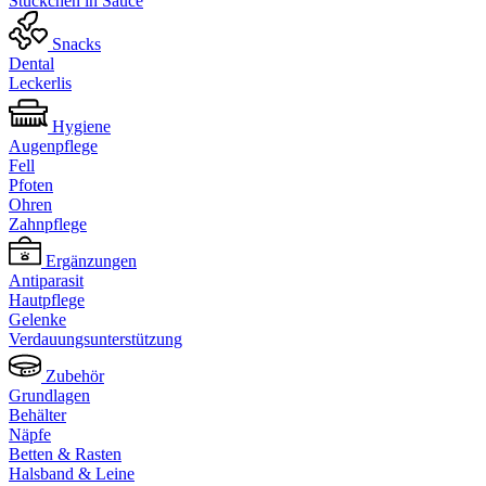
Stückchen in Sauce
Snacks
Dental
Leckerlis
Hygiene
Augenpflege
Fell
Pfoten
Ohren
Zahnpflege
Ergänzungen
Antiparasit
Hautpflege
Gelenke
Verdauungsunterstützung
Zubehör
Grundlagen
Behälter
Näpfe
Betten & Rasten
Halsband & Leine