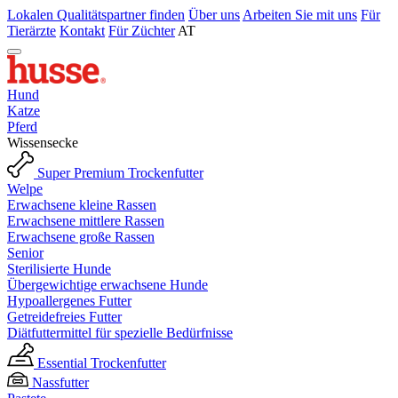
Lokalen Qualitätspartner finden
Über uns
Arbeiten Sie mit uns
Für
Tierärzte
Kontakt
Für Züchter
AT
Hund
Katze
Pferd
Wissensecke
Super Premium Trockenfutter
Welpe
Erwachsene kleine Rassen
Erwachsene mittlere Rassen
Erwachsene große Rassen
Senior
Sterilisierte Hunde
Übergewichtige erwachsene Hunde
Hypoallergenes Futter
Getreidefreies Futter
Diätfuttermittel für spezielle Bedürfnisse
Essential Trockenfutter
Nassfutter