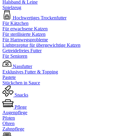
Halsband & Leine
Spielzeug
Hochwertiges Trockenfutter
Für Kätzchen
Für erwachsene Katzen
Für sterilisierte Katzen
Für Harnwegsprobleme
Lightrezeptur für übergewichtige Katzen
Getreidefreies Futter
Für Senioren
Nassfutter
Exklusives Futter & Topping
Pastete
Stückchen in Sauce
Snacks
Pflege
Augenpflege
Pfoten
Ohren
Zahnpflege