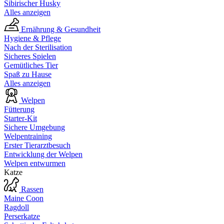
Sibirischer Husky
Alles anzeigen
Ernährung & Gesundheit
Hygiene & Pflege
Nach der Sterilisation
Sicheres Spielen
Gemütliches Tier
Spaß zu Hause
Alles anzeigen
Welpen
Fütterung
Starter-Kit
Sichere Umgebung
Welpentraining
Erster Tierarztbesuch
Entwicklung der Welpen
Welpen entwurmen
Katze
Rassen
Maine Coon
Ragdoll
Perserkatze