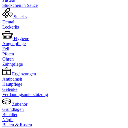
Pastete
Stückchen in Sauce
Snacks
Dental
Leckerlis
Hygiene
Augenpflege
Fell
Pfoten
Ohren
Zahnpflege
Ergänzungen
Antiparasit
Hautpflege
Gelenke
Verdauungsunterstützung
Zubehör
Grundlagen
Behälter
Näpfe
Betten & Rasten