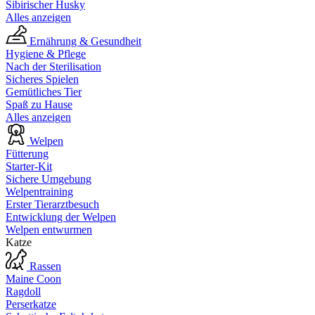
Sibirischer Husky
Alles anzeigen
Ernährung & Gesundheit
Hygiene & Pflege
Nach der Sterilisation
Sicheres Spielen
Gemütliches Tier
Spaß zu Hause
Alles anzeigen
Welpen
Fütterung
Starter-Kit
Sichere Umgebung
Welpentraining
Erster Tierarztbesuch
Entwicklung der Welpen
Welpen entwurmen
Katze
Rassen
Maine Coon
Ragdoll
Perserkatze