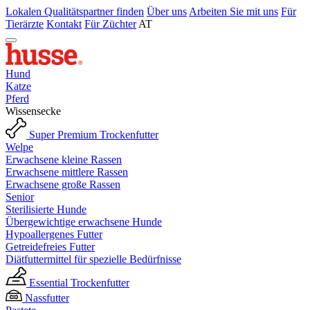
Lokalen Qualitätspartner finden
Über uns
Arbeiten Sie mit uns
Für
Tierärzte
Kontakt
Für Züchter
AT
Hund
Katze
Pferd
Wissensecke
Super Premium Trockenfutter
Welpe
Erwachsene kleine Rassen
Erwachsene mittlere Rassen
Erwachsene große Rassen
Senior
Sterilisierte Hunde
Übergewichtige erwachsene Hunde
Hypoallergenes Futter
Getreidefreies Futter
Diätfuttermittel für spezielle Bedürfnisse
Essential Trockenfutter
Nassfutter