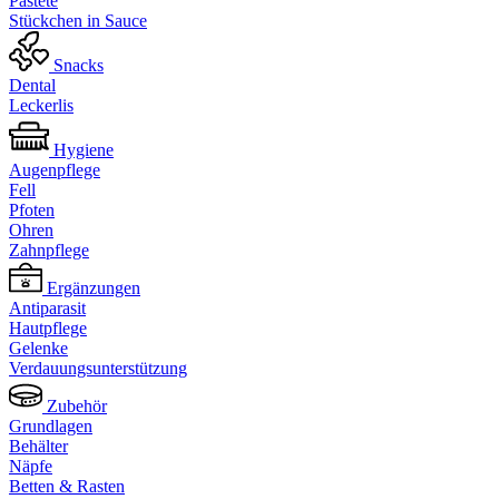
Pastete
Stückchen in Sauce
Snacks
Dental
Leckerlis
Hygiene
Augenpflege
Fell
Pfoten
Ohren
Zahnpflege
Ergänzungen
Antiparasit
Hautpflege
Gelenke
Verdauungsunterstützung
Zubehör
Grundlagen
Behälter
Näpfe
Betten & Rasten