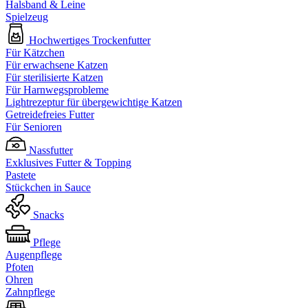
Halsband & Leine
Spielzeug
Hochwertiges Trockenfutter
Für Kätzchen
Für erwachsene Katzen
Für sterilisierte Katzen
Für Harnwegsprobleme
Lightrezeptur für übergewichtige Katzen
Getreidefreies Futter
Für Senioren
Nassfutter
Exklusives Futter & Topping
Pastete
Stückchen in Sauce
Snacks
Pflege
Augenpflege
Pfoten
Ohren
Zahnpflege