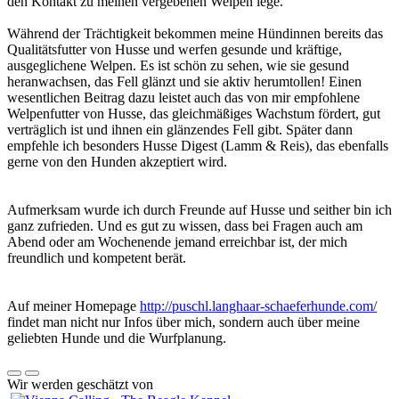
den Kontakt zu meinen vergebenen Welpen lege.
Während der Trächtigkeit bekommen meine Hündinnen bereits das
Qualitätsfutter von Husse und werfen gesunde und kräftige,
ausgeglichene Welpen. Es ist schön zu sehen, wie sie gesund
heranwachsen, das Fell glänzt und sie aktiv herumtollen! Einen
wesentlichen Beitrag dazu leistet auch das von mir empfohlene
Welpenfutter von Husse, das gleichmäßiges Wachstum fördert, gut
verträglich ist und ihnen ein glänzendes Fell gibt. Später dann
empfehle ich besonders Husse Digest (Lamm & Reis), das ebenfalls
gerne von den Hunden akzeptiert wird.
Aufmerksam wurde ich durch Freunde auf Husse und seither bin ich
ganz zufrieden. Und es gut zu wissen, dass bei Fragen auch am
Abend oder am Wochenende jemand erreichbar ist, der mich
freundlich und kompetent berät.
Auf meiner Homepage
http://puschl.langhaar-schaeferhunde.com/
findet man nicht nur Infos über mich, sondern auch über meine
geliebten Hunde und die Wurfplanung.
Wir werden geschätzt von