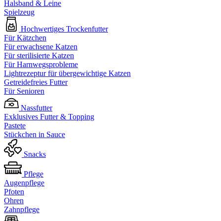
Halsband & Leine
Spielzeug
Hochwertiges Trockenfutter
Für Kätzchen
Für erwachsene Katzen
Für sterilisierte Katzen
Für Harnwegsprobleme
Lightrezeptur für übergewichtige Katzen
Getreidefreies Futter
Für Senioren
Nassfutter
Exklusives Futter & Topping
Pastete
Stückchen in Sauce
Snacks
Pflege
Augenpflege
Pfoten
Ohren
Zahnpflege