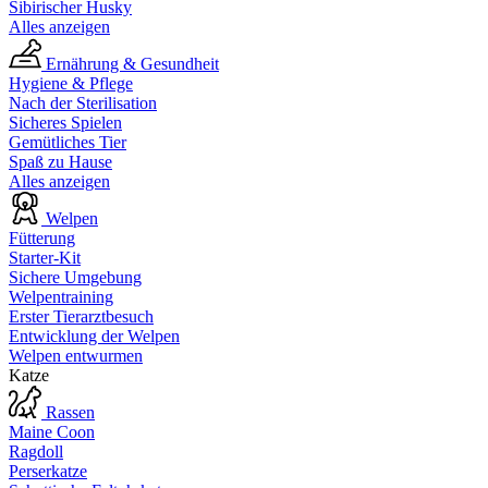
Sibirischer Husky
Alles anzeigen
Ernährung & Gesundheit
Hygiene & Pflege
Nach der Sterilisation
Sicheres Spielen
Gemütliches Tier
Spaß zu Hause
Alles anzeigen
Welpen
Fütterung
Starter-Kit
Sichere Umgebung
Welpentraining
Erster Tierarztbesuch
Entwicklung der Welpen
Welpen entwurmen
Katze
Rassen
Maine Coon
Ragdoll
Perserkatze