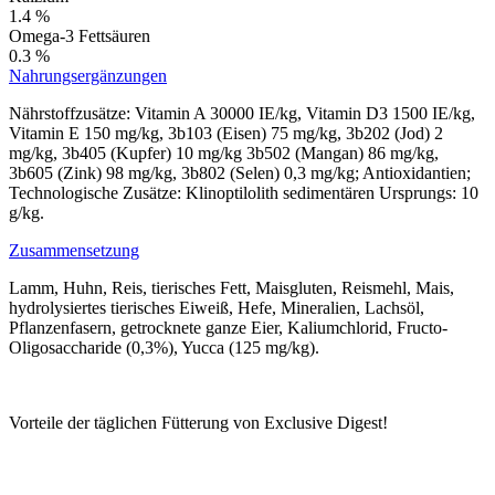
1.4 %
Omega-3 Fettsäuren
0.3 %
Nahrungsergänzungen
Nährstoffzusätze: Vitamin A 30000 IE/kg, Vitamin D3 1500 IE/kg,
Vitamin E 150 mg/kg, 3b103 (Eisen) 75 mg/kg, 3b202 (Jod) 2
mg/kg, 3b405 (Kupfer) 10 mg/kg 3b502 (Mangan) 86 mg/kg,
3b605 (Zink) 98 mg/kg, 3b802 (Selen) 0,3 mg/kg; Antioxidantien;
Technologische Zusätze: Klinoptilolith sedimentären Ursprungs: 10
g/kg.
Zusammensetzung
Lamm, Huhn, Reis, tierisches Fett, Maisgluten, Reismehl, Mais,
hydrolysiertes tierisches Eiweiß, Hefe, Mineralien, Lachsöl,
Pflanzenfasern, getrocknete ganze Eier, Kaliumchlorid, Fructo-
Oligosaccharide (0,3%), Yucca (125 mg/kg).
Vorteile der täglichen Fütterung von Exclusive Digest!