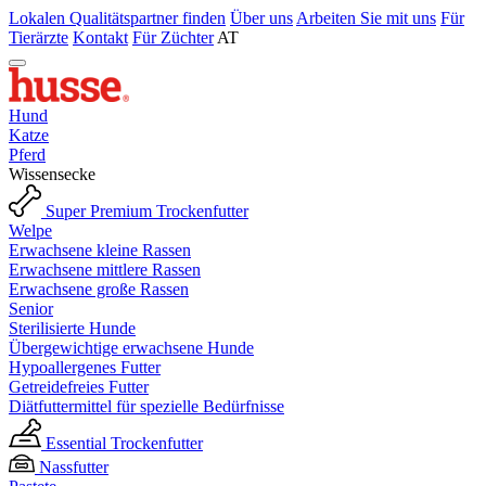
Lokalen Qualitätspartner finden
Über uns
Arbeiten Sie mit uns
Für
Tierärzte
Kontakt
Für Züchter
AT
Hund
Katze
Pferd
Wissensecke
Super Premium Trockenfutter
Welpe
Erwachsene kleine Rassen
Erwachsene mittlere Rassen
Erwachsene große Rassen
Senior
Sterilisierte Hunde
Übergewichtige erwachsene Hunde
Hypoallergenes Futter
Getreidefreies Futter
Diätfuttermittel für spezielle Bedürfnisse
Essential Trockenfutter
Nassfutter