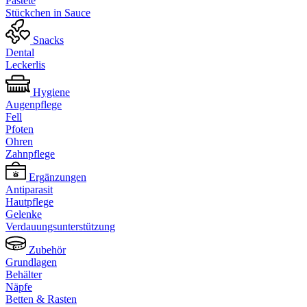
Pastete
Stückchen in Sauce
Snacks
Dental
Leckerlis
Hygiene
Augenpflege
Fell
Pfoten
Ohren
Zahnpflege
Ergänzungen
Antiparasit
Hautpflege
Gelenke
Verdauungsunterstützung
Zubehör
Grundlagen
Behälter
Näpfe
Betten & Rasten