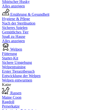
Sibirischer Husky
Alles anzeigen
Ernährung & Gesundheit
Hygiene & Pflege
Nach der Sterilisation
Sicheres Spielen
Gemütliches Tier
Spaß zu Hause
Alles anzeigen
Welpen
Fütterung
Starter-Kit
Sichere Umgebung
Welpentraining
Erster Tierarztbesuch
Entwicklung der Welpen
Welpen entwurmen
Katze
Rassen
Maine Coon
Ragdoll
Perserkatze