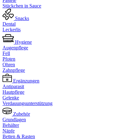
Pastete
Stückchen in Sauce
Snacks
Dental
Leckerlis
Hygiene
Augenpflege
Fell
Pfoten
Ohren
Zahnpflege
Ergänzungen
Antiparasit
Hautpflege
Gelenke
Verdauungsunterstützung
Zubehör
Grundlagen
Behälter
Näpfe
Betten & Rasten