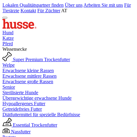
Lokalen Qualitätspartner finden
Über uns
Arbeiten Sie mit uns
Für
Tierärzte
Kontakt
Für Züchter
AT
Hund
Katze
Pferd
Wissensecke
Super Premium Trockenfutter
Welpe
Erwachsene kleine Rassen
Erwachsene mittlere Rassen
Erwachsene große Rassen
Senior
Sterilisierte Hunde
Übergewichtige erwachsene Hunde
Hypoallergenes Futter
Getreidefreies Futter
Diätfuttermittel für spezielle Bedürfnisse
Essential Trockenfutter
Nassfutter