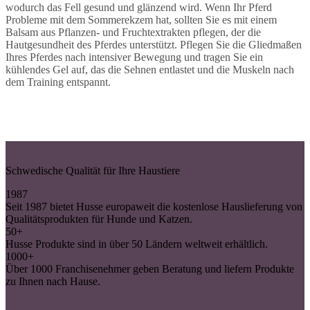
wodurch das Fell gesund und glänzend wird. Wenn Ihr Pferd
Probleme mit dem Sommerekzem hat, sollten Sie es mit einem
Balsam aus Pflanzen- und Fruchtextrakten pflegen, der die
Hautgesundheit des Pferdes unterstützt. Pflegen Sie die Gliedmaßen
Ihres Pferdes nach intensiver Bewegung und tragen Sie ein
kühlendes Gel auf, das die Sehnen entlastet und die Muskeln nach
dem Training entspannt.
Schwedische Qualität für Ihre Haustiere
1987
Seit 1987 bietet Husse europaweit die kostenlose Hauslieferung von
Qualitätsprodukten für Hunde und Katzen.
50+
Husse Produkte sind in über 50 Ländern weltweit erhältlich.
1000+
Über 1000 Franchisenehmer geben Beratung und liefern Produkte
zu Ihnen nach Hause.