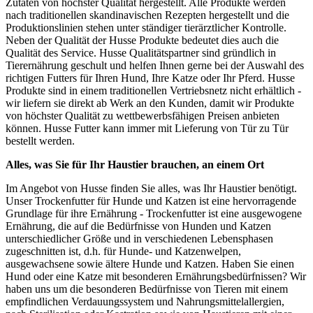
Zutaten von höchster Qualität hergestellt. Alle Produkte werden
nach traditionellen skandinavischen Rezepten hergestellt und die
Produktionslinien stehen unter ständiger tierärztlicher Kontrolle.
Neben der Qualität der Husse Produkte bedeutet dies auch die
Qualität des Service. Husse Qualitätspartner sind gründlich in
Tierernährung geschult und helfen Ihnen gerne bei der Auswahl des
richtigen Futters für Ihren Hund, Ihre Katze oder Ihr Pferd. Husse
Produkte sind in einem traditionellen Vertriebsnetz nicht erhältlich -
wir liefern sie direkt ab Werk an den Kunden, damit wir Produkte
von höchster Qualität zu wettbewerbsfähigen Preisen anbieten
können. Husse Futter kann immer mit Lieferung von Tür zu Tür
bestellt werden.
Alles, was Sie für Ihr Haustier brauchen, an einem Ort
Im Angebot von Husse finden Sie alles, was Ihr Haustier benötigt.
Unser Trockenfutter für Hunde und Katzen ist eine hervorragende
Grundlage für ihre Ernährung - Trockenfutter ist eine ausgewogene
Ernährung, die auf die Bedürfnisse von Hunden und Katzen
unterschiedlicher Größe und in verschiedenen Lebensphasen
zugeschnitten ist, d.h. für Hunde- und Katzenwelpen,
ausgewachsene sowie ältere Hunde und Katzen. Haben Sie einen
Hund oder eine Katze mit besonderen Ernährungsbedürfnissen? Wir
haben uns um die besonderen Bedürfnisse von Tieren mit einem
empfindlichen Verdauungssystem und Nahrungsmittelallergien,