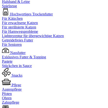
Halsband & Leine
Spielzeug
Hochwertiges Trockenfutter
Für Kätzchen
Für erwachsene Katzen
Für sterilisierte Katzen
Für Harnwegsprobleme
Lightrezeptur für übergewichtige Katzen
Getreidefreies Futter
Für Senioren
Nassfutter
Exklusives Futter & Topping
Pastete
Stückchen in Sauce
Snacks
Pflege
Augenpflege
Pfoten
Ohren
Zahnpflege