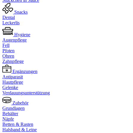
Stückchen in Sauce
Snacks
Dental
Leckerlis
Hygiene
Augenpflege
Fell
Pfoten
Ohren
Zahnpflege
Ergänzungen
Antiparasit
Hautpflege
Gelenke
Verdauungsunterstützung
Zubehör
Grundlagen
Behälter
Näpfe
Betten & Rasten
Halsband & Leine