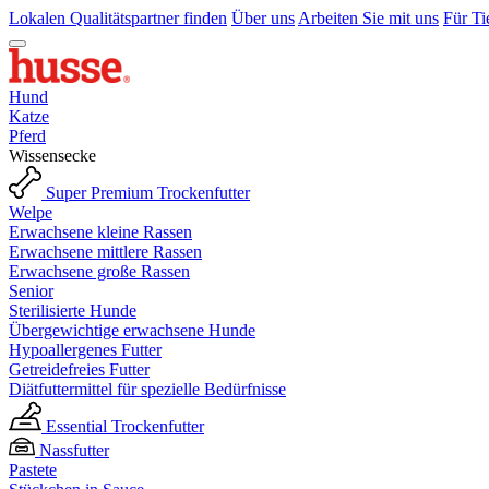
Lokalen Qualitätspartner finden
Über uns
Arbeiten Sie mit uns
Für Ti
Hund
Katze
Pferd
Wissensecke
Super Premium Trockenfutter
Welpe
Erwachsene kleine Rassen
Erwachsene mittlere Rassen
Erwachsene große Rassen
Senior
Sterilisierte Hunde
Übergewichtige erwachsene Hunde
Hypoallergenes Futter
Getreidefreies Futter
Diätfuttermittel für spezielle Bedürfnisse
Essential Trockenfutter
Nassfutter
Pastete