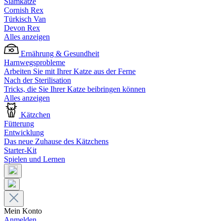
Siamkatze
Cornish Rex
Türkisch Van
Devon Rex
Alles anzeigen
Ernährung & Gesundheit
Harnwegsprobleme
Arbeiten Sie mit Ihrer Katze aus der Ferne
Nach der Sterilisation
Tricks, die Sie Ihrer Katze beibringen können
Alles anzeigen
Kätzchen
Fütterung
Entwicklung
Das neue Zuhause des Kätzchens
Starter-Kit
Spielen und Lernen
Mein Konto
Anmelden