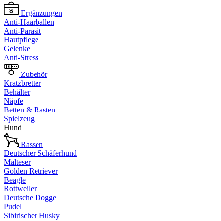
Ergänzungen
Anti-Haarballen
Anti-Parasit
Hautpflege
Gelenke
Anti-Stress
Zubehör
Kratzbretter
Behälter
Näpfe
Betten & Rasten
Spielzeug
Hund
Rassen
Deutscher Schäferhund
Malteser
Golden Retriever
Beagle
Rottweiler
Deutsche Dogge
Pudel
Sibirischer Husky