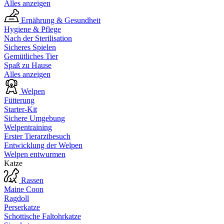
Alles anzeigen
Ernährung & Gesundheit
Hygiene & Pflege
Nach der Sterilisation
Sicheres Spielen
Gemütliches Tier
Spaß zu Hause
Alles anzeigen
Welpen
Fütterung
Starter-Kit
Sichere Umgebung
Welpentraining
Erster Tierarztbesuch
Entwicklung der Welpen
Welpen entwurmen
Katze
Rassen
Maine Coon
Ragdoll
Perserkatze
Schottische Faltohrkatze