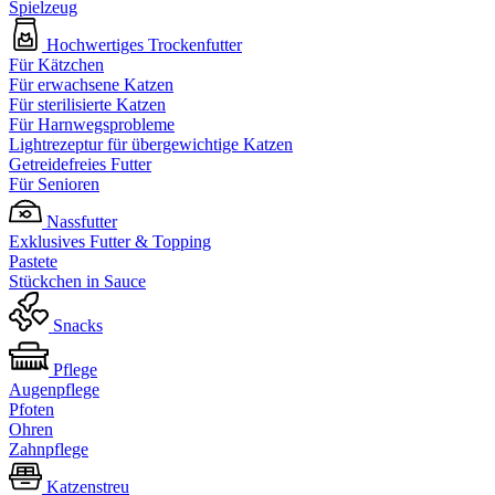
Spielzeug
Hochwertiges Trockenfutter
Für Kätzchen
Für erwachsene Katzen
Für sterilisierte Katzen
Für Harnwegsprobleme
Lightrezeptur für übergewichtige Katzen
Getreidefreies Futter
Für Senioren
Nassfutter
Exklusives Futter & Topping
Pastete
Stückchen in Sauce
Snacks
Pflege
Augenpflege
Pfoten
Ohren
Zahnpflege
Katzenstreu