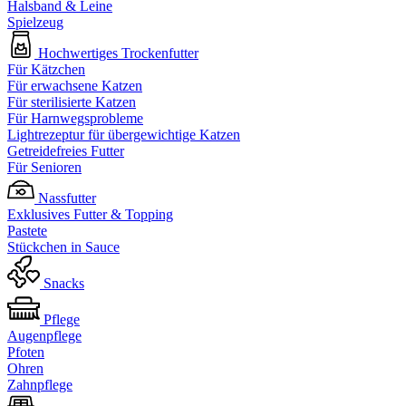
Halsband & Leine
Spielzeug
Hochwertiges Trockenfutter
Für Kätzchen
Für erwachsene Katzen
Für sterilisierte Katzen
Für Harnwegsprobleme
Lightrezeptur für übergewichtige Katzen
Getreidefreies Futter
Für Senioren
Nassfutter
Exklusives Futter & Topping
Pastete
Stückchen in Sauce
Snacks
Pflege
Augenpflege
Pfoten
Ohren
Zahnpflege