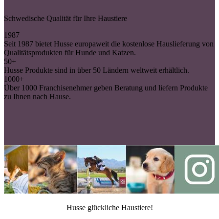
Schwedische Qualität für Ihre Haustiere
1987
Seit 1987 bietet Husse europaweit die kostenlose Hauslieferung von
Qualitätsprodukten für Hunde und Katzen.
50+
Husse Produkte sind in über 50 Ländern weltweit erhältlich.
1000+
Über 1000 Franchisenehmer geben Beratung und liefern Produkte
zu Ihnen nach Hause.
Husse glückliche Haustiere!