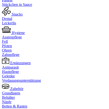
Pastete
Stückchen in Sauce
Snacks
Dental
Leckerlis
Hygiene
Augenpflege
Fell
Pfoten
Ohren
Zahnpflege
Ergänzungen
Antiparasit
Hautpflege
Gelenke
Verdauungsunterstützung
Zubehör
Grundlagen
Behälter
Näpfe
Betten & Rasten