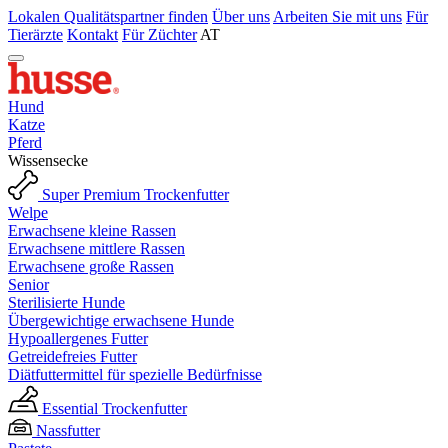
Lokalen Qualitätspartner finden
Über uns
Arbeiten Sie mit uns
Für
Tierärzte
Kontakt
Für Züchter
AT
Hund
Katze
Pferd
Wissensecke
Super Premium Trockenfutter
Welpe
Erwachsene kleine Rassen
Erwachsene mittlere Rassen
Erwachsene große Rassen
Senior
Sterilisierte Hunde
Übergewichtige erwachsene Hunde
Hypoallergenes Futter
Getreidefreies Futter
Diätfuttermittel für spezielle Bedürfnisse
Essential Trockenfutter
Nassfutter