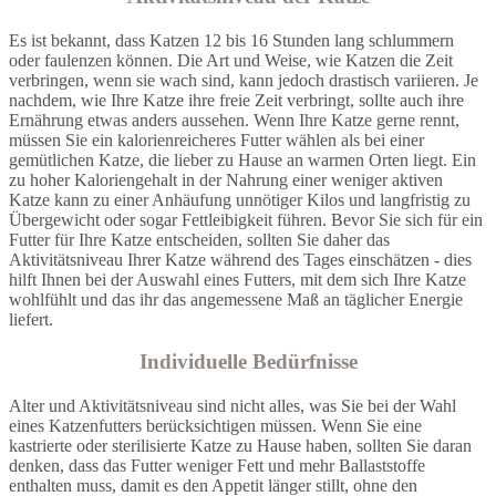
Es ist bekannt, dass Katzen 12 bis 16 Stunden lang schlummern
oder faulenzen können. Die Art und Weise, wie Katzen die Zeit
verbringen, wenn sie wach sind, kann jedoch drastisch variieren. Je
nachdem, wie Ihre Katze ihre freie Zeit verbringt, sollte auch ihre
Ernährung etwas anders aussehen. Wenn Ihre Katze gerne rennt,
müssen Sie ein kalorienreicheres Futter wählen als bei einer
gemütlichen Katze, die lieber zu Hause an warmen Orten liegt. Ein
zu hoher Kaloriengehalt in der Nahrung einer weniger aktiven
Katze kann zu einer Anhäufung unnötiger Kilos und langfristig zu
Übergewicht oder sogar Fettleibigkeit führen. Bevor Sie sich für ein
Futter für Ihre Katze entscheiden, sollten Sie daher das
Aktivitätsniveau Ihrer Katze während des Tages einschätzen - dies
hilft Ihnen bei der Auswahl eines Futters, mit dem sich Ihre Katze
wohlfühlt und das ihr das angemessene Maß an täglicher Energie
liefert.
Individuelle Bedürfnisse
Alter und Aktivitätsniveau sind nicht alles, was Sie bei der Wahl
eines Katzenfutters berücksichtigen müssen. Wenn Sie eine
kastrierte oder sterilisierte Katze zu Hause haben, sollten Sie daran
denken, dass das Futter weniger Fett und mehr Ballaststoffe
enthalten muss, damit es den Appetit länger stillt, ohne den