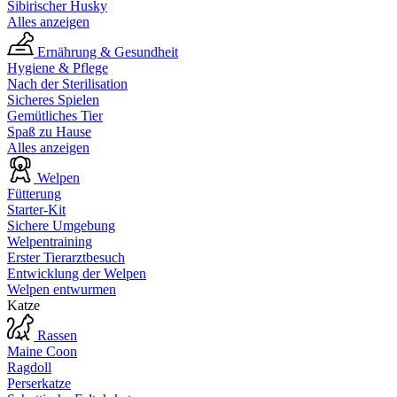
Sibirischer Husky
Alles anzeigen
Ernährung & Gesundheit
Hygiene & Pflege
Nach der Sterilisation
Sicheres Spielen
Gemütliches Tier
Spaß zu Hause
Alles anzeigen
Welpen
Fütterung
Starter-Kit
Sichere Umgebung
Welpentraining
Erster Tierarztbesuch
Entwicklung der Welpen
Welpen entwurmen
Katze
Rassen
Maine Coon
Ragdoll
Perserkatze