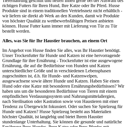
Tierernährung geschult und helfen Ihnen gerne bei der Auswahl des
richtigen Futters für Ihren Hund, Ihre Katze oder Ihr Pferd. Husse
Produkte sind in einem traditionellen Vertriebsnetz nicht erhältlich -
wir liefern sie direkt ab Werk an den Kunden, damit wir Produkte
von höchster Qualität zu wettbewerbsfähigen Preisen anbieten
können. Husse Futter kann immer mit Lieferung von Tür zu Tür
bestellt werden.
Alles, was Sie für Ihr Haustier brauchen, an einem Ort
Im Angebot von Husse finden Sie alles, was Ihr Haustier benötigt.
Unser Trockenfutter für Hunde und Katzen ist eine hervorragende
Grundlage für ihre Ernährung - Trockenfutter ist eine ausgewogene
Ernährung, die auf die Bedürfnisse von Hunden und Katzen
unterschiedlicher Größe und in verschiedenen Lebensphasen
zugeschnitten ist, d.h. für Hunde- und Katzenwelpen,
ausgewachsene sowie ältere Hunde und Katzen. Haben Sie einen
Hund oder eine Katze mit besonderen Ernährungsbedürfnissen? Wir
haben uns um die besonderen Bedürfnisse von Tieren mit einem
empfindlichen Verdauungssystem und Nahrungsmittelallergien,
nach Sterilisation oder Kastration sowie von Haustieren mit einer
Tendenz zu Übergewicht fokussiert. Oder suchen Sie Spielzeug für
Hunde und Katzen? Husse Spielzeug besteht aus Materialien
höchster Qualität, ist langlebig und bietet Ihrem Haustier
stundenlange Unterhaltung. Sie können die gesunde und natürliche
Ernährung Ihres Hundes, Ihrer Katze oder Ihres Pferdes mit