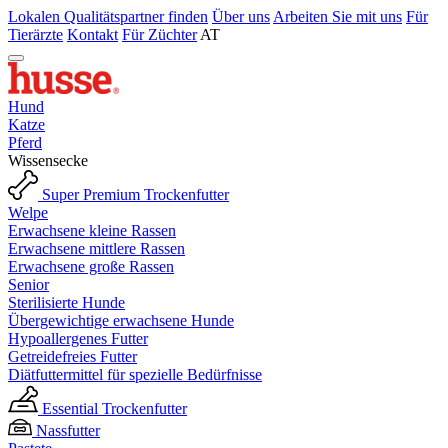
Lokalen Qualitätspartner finden
Über uns
Arbeiten Sie mit uns
Für
Tierärzte
Kontakt
Für Züchter
AT
Hund
Katze
Pferd
Wissensecke
Super Premium Trockenfutter
Welpe
Erwachsene kleine Rassen
Erwachsene mittlere Rassen
Erwachsene große Rassen
Senior
Sterilisierte Hunde
Übergewichtige erwachsene Hunde
Hypoallergenes Futter
Getreidefreies Futter
Diätfuttermittel für spezielle Bedürfnisse
Essential Trockenfutter
Nassfutter