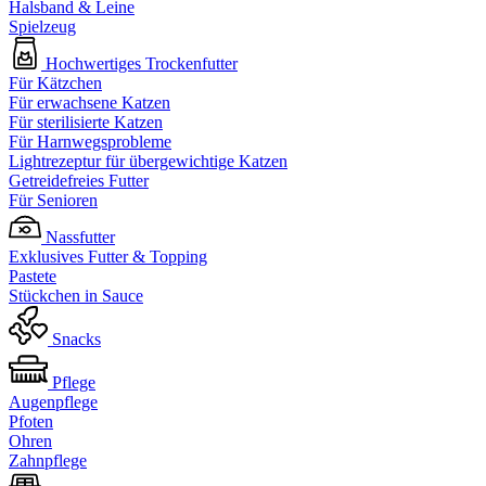
Halsband & Leine
Spielzeug
Hochwertiges Trockenfutter
Für Kätzchen
Für erwachsene Katzen
Für sterilisierte Katzen
Für Harnwegsprobleme
Lightrezeptur für übergewichtige Katzen
Getreidefreies Futter
Für Senioren
Nassfutter
Exklusives Futter & Topping
Pastete
Stückchen in Sauce
Snacks
Pflege
Augenpflege
Pfoten
Ohren
Zahnpflege