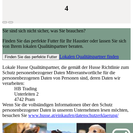
4
Sie sind sich nicht sicher, was Sie brauchen?
Finden Sie das perfekte Futter für Ihr Haustier oder lassen Sie sich
von Ihrem lokalen Qualitätspartner beraten.
Lokalen Qualitätspartner finden
Finden Sie das perfekte Futter
Lokale Husse Qualitätspartner, die gemäß der Husse Richtlinie zum
Schutz personenbezogener Daten Mitverantwortliche für die
personenbezogenen Daten von Personen sind, deren Daten wir
verarbeiten:
HB Trading
Unterleiten 2
4742 Pram
Wenn Sie die vollständigen Informationen über den Schutz
personenbezogener Daten in unserem Unternehmen lesen möchten,
besuchen Sie
www.husse.at/einkaufen/datenschutzerklaerung/