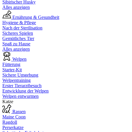
Sibirischer Husky
Alles anzeigen
Ernährung & Gesundheit
Hygiene & Pflege
Nach der Sterilisation
Sicheres Spielen
Gemütliches Tier
Spaß zu Hause
Alles anzeigen
Welpen
Fütterung
Starter-Kit
Sichere Umgebung
Welpentraining
Erster Tierarztbesuch
Entwicklung der Welpen
Welpen entwurmen
Katze
Rassen
Maine Coon
Ragdoll
Perserkatze