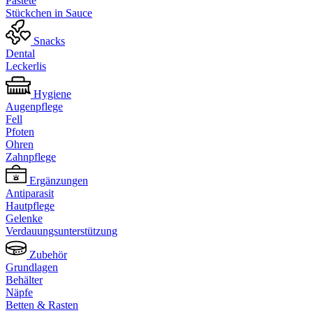
Pastete
Stückchen in Sauce
Snacks
Dental
Leckerlis
Hygiene
Augenpflege
Fell
Pfoten
Ohren
Zahnpflege
Ergänzungen
Antiparasit
Hautpflege
Gelenke
Verdauungsunterstützung
Zubehör
Grundlagen
Behälter
Näpfe
Betten & Rasten