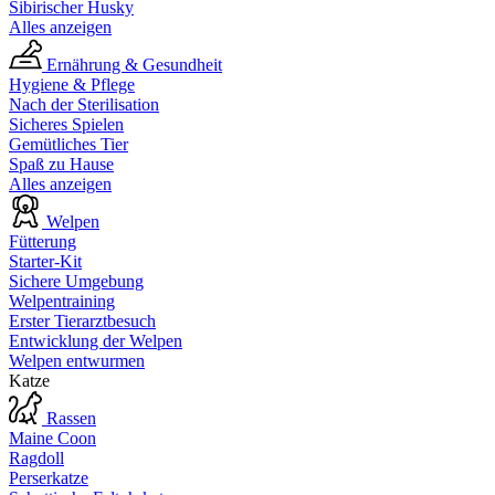
Sibirischer Husky
Alles anzeigen
Ernährung & Gesundheit
Hygiene & Pflege
Nach der Sterilisation
Sicheres Spielen
Gemütliches Tier
Spaß zu Hause
Alles anzeigen
Welpen
Fütterung
Starter-Kit
Sichere Umgebung
Welpentraining
Erster Tierarztbesuch
Entwicklung der Welpen
Welpen entwurmen
Katze
Rassen
Maine Coon
Ragdoll
Perserkatze