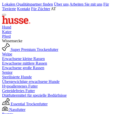
Lokalen Qualitätspartner finden
Über uns
Arbeiten Sie mit uns
Für
Tierärzte
Kontakt
Für Züchter
AT
Hund
Katze
Pferd
Wissensecke
Super Premium Trockenfutter
Welpe
Erwachsene kleine Rassen
Erwachsene mittlere Rassen
Erwachsene große Rassen
Senior
Sterilisierte Hunde
Übergewichtige erwachsene Hunde
Hypoallergenes Futter
Getreidefreies Futter
Diätfuttermittel für spezielle Bedürfnisse
Essential Trockenfutter
Nassfutter