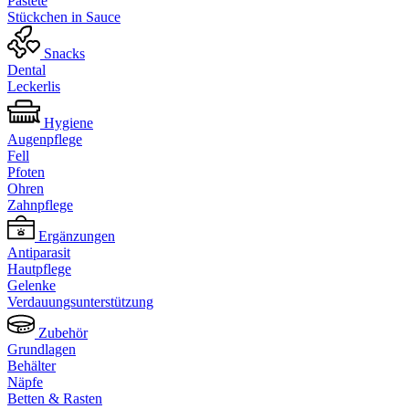
Pastete
Stückchen in Sauce
Snacks
Dental
Leckerlis
Hygiene
Augenpflege
Fell
Pfoten
Ohren
Zahnpflege
Ergänzungen
Antiparasit
Hautpflege
Gelenke
Verdauungsunterstützung
Zubehör
Grundlagen
Behälter
Näpfe
Betten & Rasten