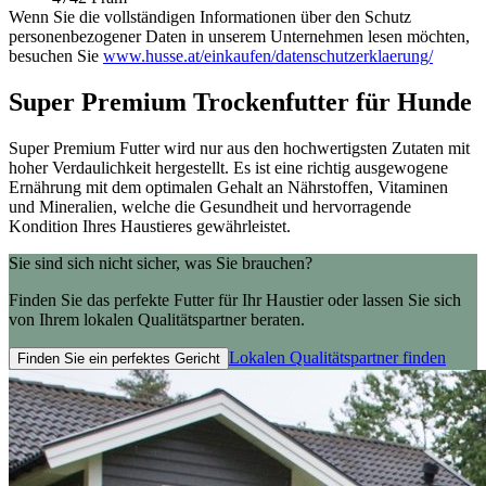
Wenn Sie die vollständigen Informationen über den Schutz
personenbezogener Daten in unserem Unternehmen lesen möchten,
besuchen Sie
www.husse.at/einkaufen/datenschutzerklaerung/
Super Premium Trockenfutter für Hunde
Super Premium Futter wird nur aus den hochwertigsten Zutaten mit
hoher Verdaulichkeit hergestellt. Es ist eine richtig ausgewogene
Ernährung mit dem optimalen Gehalt an Nährstoffen, Vitaminen
und Mineralien, welche die Gesundheit und hervorragende
Kondition Ihres Haustieres gewährleistet.
Sie sind sich nicht sicher, was Sie brauchen?
Finden Sie das perfekte Futter für Ihr Haustier oder lassen Sie sich
von Ihrem lokalen Qualitätspartner beraten.
Lokalen Qualitätspartner finden
Finden Sie ein perfektes Gericht