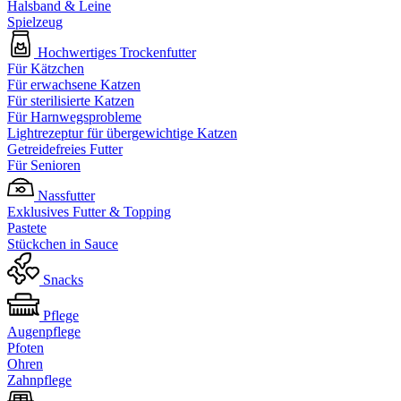
Halsband & Leine
Spielzeug
Hochwertiges Trockenfutter
Für Kätzchen
Für erwachsene Katzen
Für sterilisierte Katzen
Für Harnwegsprobleme
Lightrezeptur für übergewichtige Katzen
Getreidefreies Futter
Für Senioren
Nassfutter
Exklusives Futter & Topping
Pastete
Stückchen in Sauce
Snacks
Pflege
Augenpflege
Pfoten
Ohren
Zahnpflege