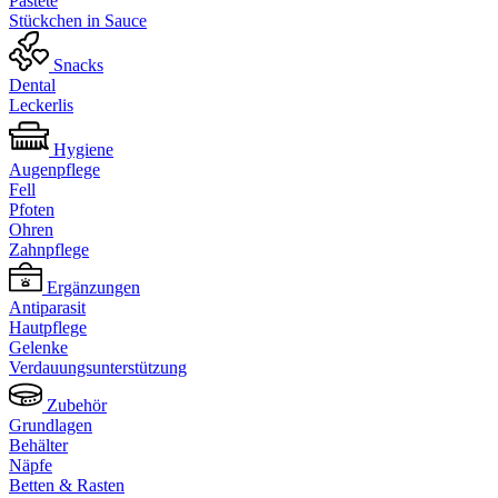
Pastete
Stückchen in Sauce
Snacks
Dental
Leckerlis
Hygiene
Augenpflege
Fell
Pfoten
Ohren
Zahnpflege
Ergänzungen
Antiparasit
Hautpflege
Gelenke
Verdauungsunterstützung
Zubehör
Grundlagen
Behälter
Näpfe
Betten & Rasten