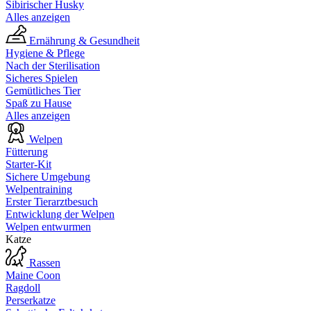
Sibirischer Husky
Alles anzeigen
Ernährung & Gesundheit
Hygiene & Pflege
Nach der Sterilisation
Sicheres Spielen
Gemütliches Tier
Spaß zu Hause
Alles anzeigen
Welpen
Fütterung
Starter-Kit
Sichere Umgebung
Welpentraining
Erster Tierarztbesuch
Entwicklung der Welpen
Welpen entwurmen
Katze
Rassen
Maine Coon
Ragdoll
Perserkatze