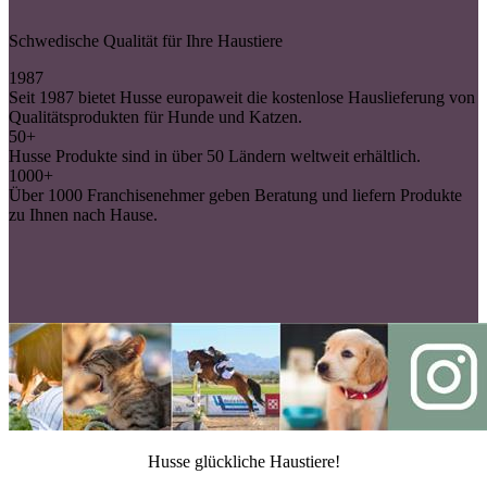
Schwedische Qualität für Ihre Haustiere
1987
Seit 1987 bietet Husse europaweit die kostenlose Hauslieferung von
Qualitätsprodukten für Hunde und Katzen.
50+
Husse Produkte sind in über 50 Ländern weltweit erhältlich.
1000+
Über 1000 Franchisenehmer geben Beratung und liefern Produkte
zu Ihnen nach Hause.
Husse glückliche Haustiere!