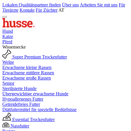
Lokalen Qualitätspartner finden
Über uns
Arbeiten Sie mit uns
Für
Tierärzte
Kontakt
Für Züchter
AT
Hund
Katze
Pferd
Wissensecke
Super Premium Trockenfutter
Welpe
Erwachsene kleine Rassen
Erwachsene mittlere Rassen
Erwachsene große Rassen
Senior
Sterilisierte Hunde
Übergewichtige erwachsene Hunde
Hypoallergenes Futter
Getreidefreies Futter
Diätfuttermittel für spezielle Bedürfnisse
Essential Trockenfutter
Nassfutter