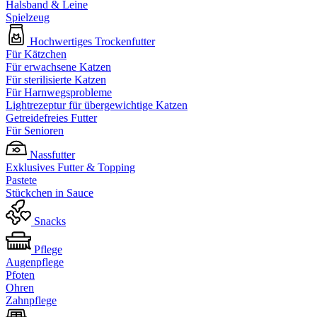
Halsband & Leine
Spielzeug
Hochwertiges Trockenfutter
Für Kätzchen
Für erwachsene Katzen
Für sterilisierte Katzen
Für Harnwegsprobleme
Lightrezeptur für übergewichtige Katzen
Getreidefreies Futter
Für Senioren
Nassfutter
Exklusives Futter & Topping
Pastete
Stückchen in Sauce
Snacks
Pflege
Augenpflege
Pfoten
Ohren
Zahnpflege