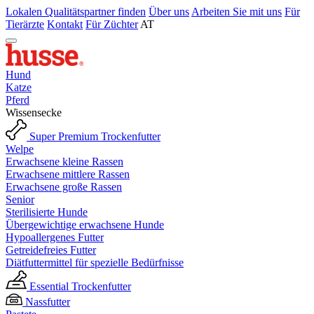
Lokalen Qualitätspartner finden
Über uns
Arbeiten Sie mit uns
Für
Tierärzte
Kontakt
Für Züchter
AT
Hund
Katze
Pferd
Wissensecke
Super Premium Trockenfutter
Welpe
Erwachsene kleine Rassen
Erwachsene mittlere Rassen
Erwachsene große Rassen
Senior
Sterilisierte Hunde
Übergewichtige erwachsene Hunde
Hypoallergenes Futter
Getreidefreies Futter
Diätfuttermittel für spezielle Bedürfnisse
Essential Trockenfutter
Nassfutter