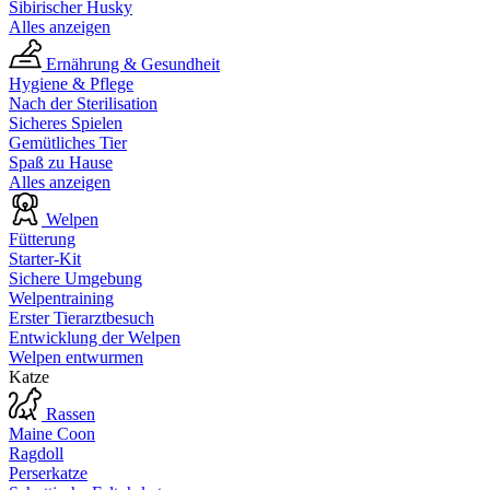
Sibirischer Husky
Alles anzeigen
Ernährung & Gesundheit
Hygiene & Pflege
Nach der Sterilisation
Sicheres Spielen
Gemütliches Tier
Spaß zu Hause
Alles anzeigen
Welpen
Fütterung
Starter-Kit
Sichere Umgebung
Welpentraining
Erster Tierarztbesuch
Entwicklung der Welpen
Welpen entwurmen
Katze
Rassen
Maine Coon
Ragdoll
Perserkatze