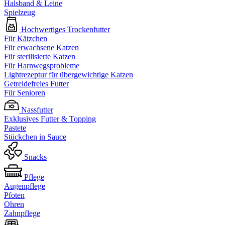
Halsband & Leine
Spielzeug
Hochwertiges Trockenfutter
Für Kätzchen
Für erwachsene Katzen
Für sterilisierte Katzen
Für Harnwegsprobleme
Lightrezeptur für übergewichtige Katzen
Getreidefreies Futter
Für Senioren
Nassfutter
Exklusives Futter & Topping
Pastete
Stückchen in Sauce
Snacks
Pflege
Augenpflege
Pfoten
Ohren
Zahnpflege