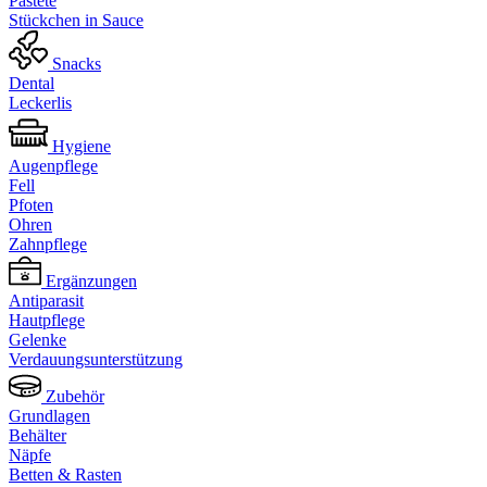
Pastete
Stückchen in Sauce
Snacks
Dental
Leckerlis
Hygiene
Augenpflege
Fell
Pfoten
Ohren
Zahnpflege
Ergänzungen
Antiparasit
Hautpflege
Gelenke
Verdauungsunterstützung
Zubehör
Grundlagen
Behälter
Näpfe
Betten & Rasten