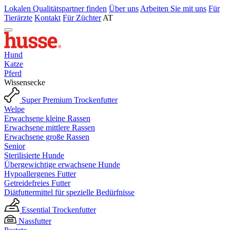
Lokalen Qualitätspartner finden
Über uns
Arbeiten Sie mit uns
Für
Tierärzte
Kontakt
Für Züchter
AT
Hund
Katze
Pferd
Wissensecke
Super Premium Trockenfutter
Welpe
Erwachsene kleine Rassen
Erwachsene mittlere Rassen
Erwachsene große Rassen
Senior
Sterilisierte Hunde
Übergewichtige erwachsene Hunde
Hypoallergenes Futter
Getreidefreies Futter
Diätfuttermittel für spezielle Bedürfnisse
Essential Trockenfutter
Nassfutter