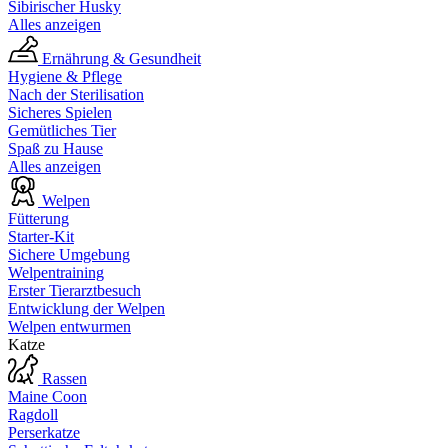
Sibirischer Husky
Alles anzeigen
Ernährung & Gesundheit
Hygiene & Pflege
Nach der Sterilisation
Sicheres Spielen
Gemütliches Tier
Spaß zu Hause
Alles anzeigen
Welpen
Fütterung
Starter-Kit
Sichere Umgebung
Welpentraining
Erster Tierarztbesuch
Entwicklung der Welpen
Welpen entwurmen
Katze
Rassen
Maine Coon
Ragdoll
Perserkatze