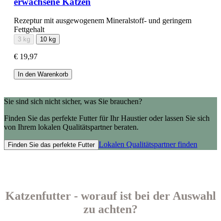
erwachsene Katzen
Rezeptur mit ausgewogenem Mineralstoff- und geringem
Fettgehalt
3 kg
10 kg
€ 19,97
In den Warenkorb
Sie sind sich nicht sicher, was Sie brauchen?
Finden Sie das perfekte Futter für Ihr Haustier oder lassen Sie sich
von Ihrem lokalen Qualitätspartner beraten.
Lokalen Qualitätspartner finden
Finden Sie das perfekte Futter
Katzenfutter - worauf ist bei der Auswahl
zu achten?