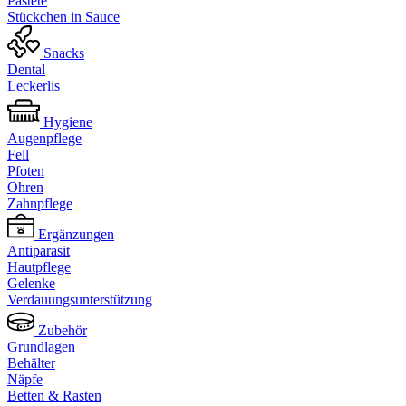
Pastete
Stückchen in Sauce
Snacks
Dental
Leckerlis
Hygiene
Augenpflege
Fell
Pfoten
Ohren
Zahnpflege
Ergänzungen
Antiparasit
Hautpflege
Gelenke
Verdauungsunterstützung
Zubehör
Grundlagen
Behälter
Näpfe
Betten & Rasten