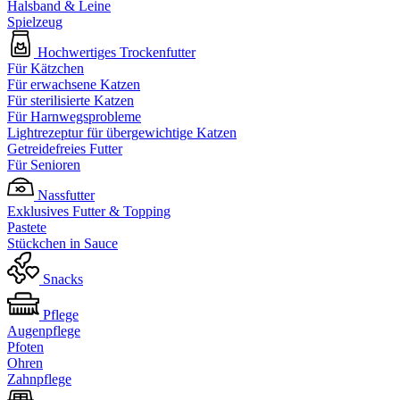
Halsband & Leine
Spielzeug
Hochwertiges Trockenfutter
Für Kätzchen
Für erwachsene Katzen
Für sterilisierte Katzen
Für Harnwegsprobleme
Lightrezeptur für übergewichtige Katzen
Getreidefreies Futter
Für Senioren
Nassfutter
Exklusives Futter & Topping
Pastete
Stückchen in Sauce
Snacks
Pflege
Augenpflege
Pfoten
Ohren
Zahnpflege