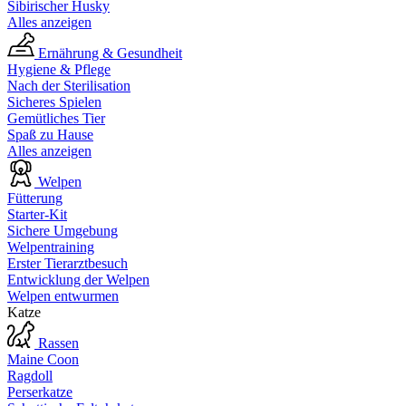
Sibirischer Husky
Alles anzeigen
Ernährung & Gesundheit
Hygiene & Pflege
Nach der Sterilisation
Sicheres Spielen
Gemütliches Tier
Spaß zu Hause
Alles anzeigen
Welpen
Fütterung
Starter-Kit
Sichere Umgebung
Welpentraining
Erster Tierarztbesuch
Entwicklung der Welpen
Welpen entwurmen
Katze
Rassen
Maine Coon
Ragdoll
Perserkatze