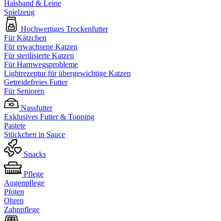
Halsband & Leine
Spielzeug
Hochwertiges Trockenfutter
Für Kätzchen
Für erwachsene Katzen
Für sterilisierte Katzen
Für Harnwegsprobleme
Lightrezeptur für übergewichtige Katzen
Getreidefreies Futter
Für Senioren
Nassfutter
Exklusives Futter & Topping
Pastete
Stückchen in Sauce
Snacks
Pflege
Augenpflege
Pfoten
Ohren
Zahnpflege