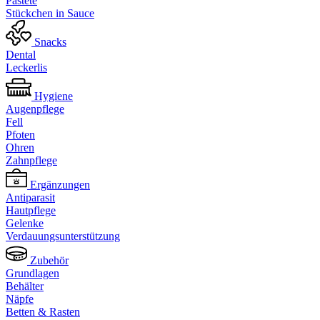
Pastete
Stückchen in Sauce
Snacks
Dental
Leckerlis
Hygiene
Augenpflege
Fell
Pfoten
Ohren
Zahnpflege
Ergänzungen
Antiparasit
Hautpflege
Gelenke
Verdauungsunterstützung
Zubehör
Grundlagen
Behälter
Näpfe
Betten & Rasten