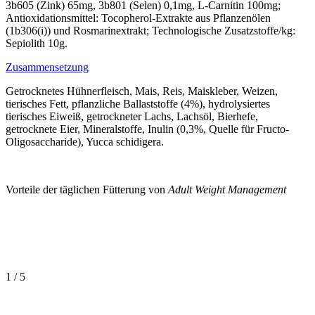
3b605 (Zink) 65mg, 3b801 (Selen) 0,1mg, L-Carnitin 100mg;
Antioxidationsmittel: Tocopherol-Extrakte aus Pflanzenölen
(1b306(i)) und Rosmarinextrakt; Technologische Zusatzstoffe/kg:
Sepiolith 10g.
Zusammensetzung
Getrocknetes Hühnerfleisch, Mais, Reis, Maiskleber, Weizen,
tierisches Fett, pflanzliche Ballaststoffe (4%), hydrolysiertes
tierisches Eiweiß, getrockneter Lachs, Lachsöl, Bierhefe,
getrocknete Eier, Mineralstoffe, Inulin (0,3%, Quelle für Fructo-
Oligosaccharide), Yucca schidigera.
Vorteile der täglichen Fütterung von
Adult Weight Management
1
/
5