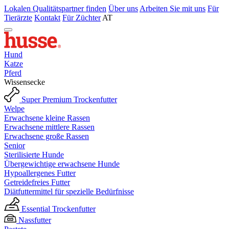
Lokalen Qualitätspartner finden
Über uns
Arbeiten Sie mit uns
Für
Tierärzte
Kontakt
Für Züchter
AT
Hund
Katze
Pferd
Wissensecke
Super Premium Trockenfutter
Welpe
Erwachsene kleine Rassen
Erwachsene mittlere Rassen
Erwachsene große Rassen
Senior
Sterilisierte Hunde
Übergewichtige erwachsene Hunde
Hypoallergenes Futter
Getreidefreies Futter
Diätfuttermittel für spezielle Bedürfnisse
Essential Trockenfutter
Nassfutter