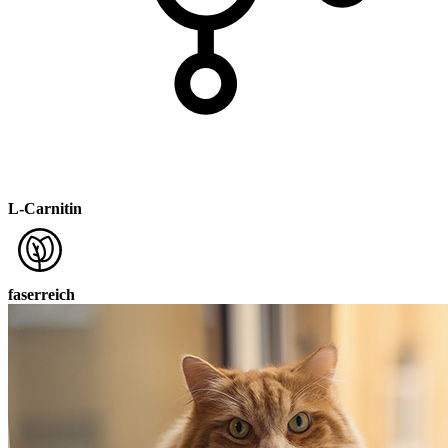
L-Carnitin
faserreich