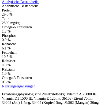
Analytische Bestandteile:
Analytische Bestandteile:
Protein
29.0 %
Taurin
2500 mg/kg
Omega-6 Fettsäuren
1.8 %
Phosphor
0.9 %
Rohasche
6.1 %
Fettgehalt
10.5 %
Rohfaser
4.0 %
Kalzium
1.0 %
Omega-3 Fettsäuren
0.3 %
Nahrungsergänzungen
Ernährungsphysiologische Zusatzstoffe/kg: Vitamin A 25000 IE,
Vitamin D3 1500 IE, Vitamin E 125mg, 3b103 (Eisen) 75mg,
3b202 (Jod) 1,5mg, 3b405 (Kupfer) 5mg, 3b502 (Mangan) 30mg,