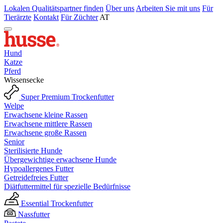
Lokalen Qualitätspartner finden
Über uns
Arbeiten Sie mit uns
Für
Tierärzte
Kontakt
Für Züchter
AT
Hund
Katze
Pferd
Wissensecke
Super Premium Trockenfutter
Welpe
Erwachsene kleine Rassen
Erwachsene mittlere Rassen
Erwachsene große Rassen
Senior
Sterilisierte Hunde
Übergewichtige erwachsene Hunde
Hypoallergenes Futter
Getreidefreies Futter
Diätfuttermittel für spezielle Bedürfnisse
Essential Trockenfutter
Nassfutter