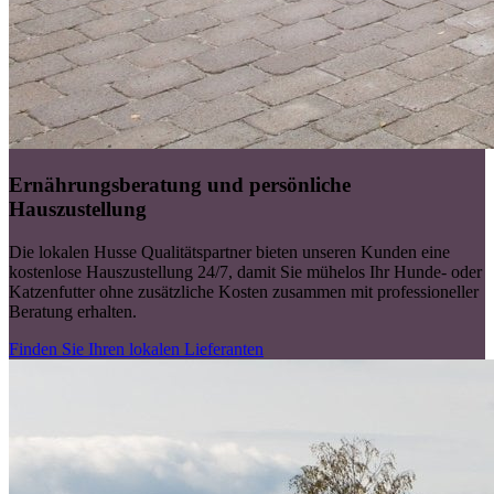
Ernährungsberatung und persönliche
Hauszustellung
Die lokalen Husse Qualitätspartner bieten unseren Kunden eine
kostenlose Hauszustellung 24/7, damit Sie mühelos Ihr Hunde- oder
Katzenfutter ohne zusätzliche Kosten zusammen mit professioneller
Beratung erhalten.
Finden Sie Ihren lokalen Lieferanten