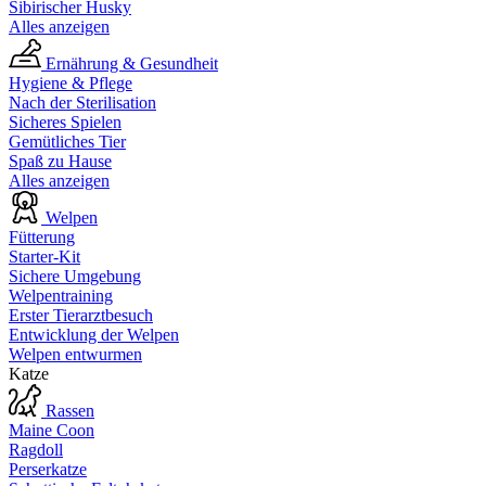
Sibirischer Husky
Alles anzeigen
Ernährung & Gesundheit
Hygiene & Pflege
Nach der Sterilisation
Sicheres Spielen
Gemütliches Tier
Spaß zu Hause
Alles anzeigen
Welpen
Fütterung
Starter-Kit
Sichere Umgebung
Welpentraining
Erster Tierarztbesuch
Entwicklung der Welpen
Welpen entwurmen
Katze
Rassen
Maine Coon
Ragdoll
Perserkatze