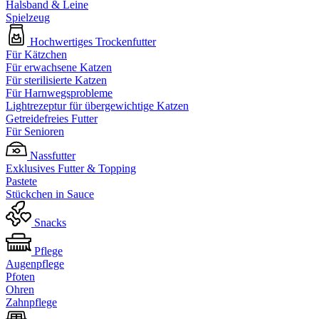
Halsband & Leine
Spielzeug
Hochwertiges Trockenfutter
Für Kätzchen
Für erwachsene Katzen
Für sterilisierte Katzen
Für Harnwegsprobleme
Lightrezeptur für übergewichtige Katzen
Getreidefreies Futter
Für Senioren
Nassfutter
Exklusives Futter & Topping
Pastete
Stückchen in Sauce
Snacks
Pflege
Augenpflege
Pfoten
Ohren
Zahnpflege