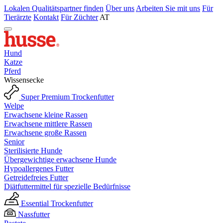
Lokalen Qualitätspartner finden
Über uns
Arbeiten Sie mit uns
Für
Tierärzte
Kontakt
Für Züchter
AT
Hund
Katze
Pferd
Wissensecke
Super Premium Trockenfutter
Welpe
Erwachsene kleine Rassen
Erwachsene mittlere Rassen
Erwachsene große Rassen
Senior
Sterilisierte Hunde
Übergewichtige erwachsene Hunde
Hypoallergenes Futter
Getreidefreies Futter
Diätfuttermittel für spezielle Bedürfnisse
Essential Trockenfutter
Nassfutter