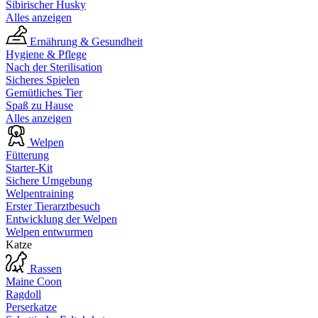
Sibirischer Husky
Alles anzeigen
Ernährung & Gesundheit
Hygiene & Pflege
Nach der Sterilisation
Sicheres Spielen
Gemütliches Tier
Spaß zu Hause
Alles anzeigen
Welpen
Fütterung
Starter-Kit
Sichere Umgebung
Welpentraining
Erster Tierarztbesuch
Entwicklung der Welpen
Welpen entwurmen
Katze
Rassen
Maine Coon
Ragdoll
Perserkatze