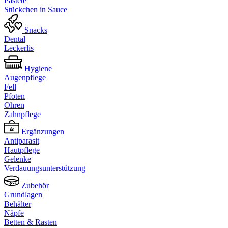
Pastete
Stückchen in Sauce
Snacks
Dental
Leckerlis
Hygiene
Augenpflege
Fell
Pfoten
Ohren
Zahnpflege
Ergänzungen
Antiparasit
Hautpflege
Gelenke
Verdauungsunterstützung
Zubehör
Grundlagen
Behälter
Näpfe
Betten & Rasten