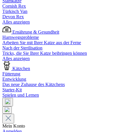
Siamkatze
Cornish Rex
Türkisch Van
Devon Rex
Alles anzeigen
Ernährung & Gesundheit
Harnwegsprobleme
Arbeiten Sie mit Ihrer Katze aus der Ferne
Nach der Sterilisation
Tricks, die Sie Ihrer Katze beibringen können
Alles anzeigen
Kätzchen
Fütterung
Entwicklung
Das neue Zuhause des Kätzchens
Starter-Kit
Spielen und Lernen
Mein Konto
Anmelden