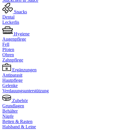
Stückchen in Sauce
Snacks
Dental
Leckerlis
Hygiene
Augenpflege
Fell
Pfoten
Ohren
Zahnpflege
Ergänzungen
Antiparasit
Hautpflege
Gelenke
Verdauungsunterstützung
Zubehör
Grundlagen
Behälter
Näpfe
Betten & Rasten
Halsband & Leine