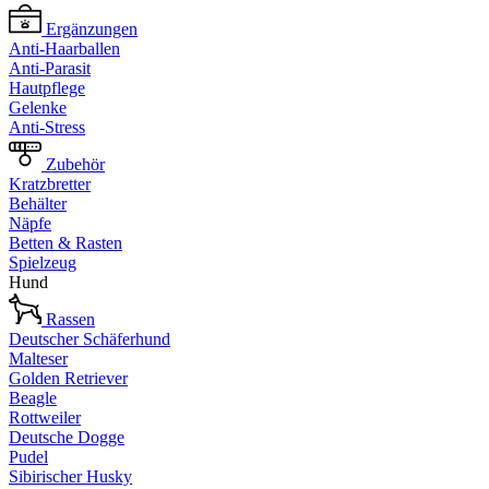
Ergänzungen
Anti-Haarballen
Anti-Parasit
Hautpflege
Gelenke
Anti-Stress
Zubehör
Kratzbretter
Behälter
Näpfe
Betten & Rasten
Spielzeug
Hund
Rassen
Deutscher Schäferhund
Malteser
Golden Retriever
Beagle
Rottweiler
Deutsche Dogge
Pudel
Sibirischer Husky