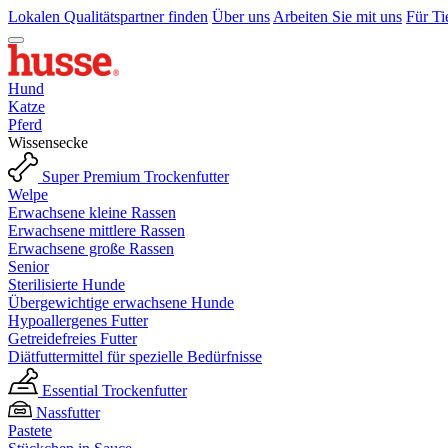
Lokalen Qualitätspartner finden
Über uns
Arbeiten Sie mit uns
Für Ti
Hund
Katze
Pferd
Wissensecke
Super Premium Trockenfutter
Welpe
Erwachsene kleine Rassen
Erwachsene mittlere Rassen
Erwachsene große Rassen
Senior
Sterilisierte Hunde
Übergewichtige erwachsene Hunde
Hypoallergenes Futter
Getreidefreies Futter
Diätfuttermittel für spezielle Bedürfnisse
Essential Trockenfutter
Nassfutter
Pastete