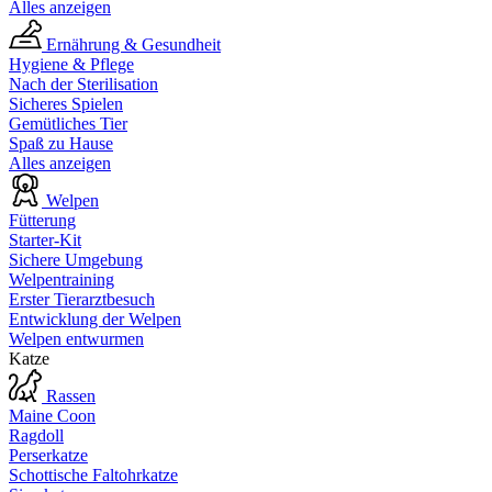
Alles anzeigen
Ernährung & Gesundheit
Hygiene & Pflege
Nach der Sterilisation
Sicheres Spielen
Gemütliches Tier
Spaß zu Hause
Alles anzeigen
Welpen
Fütterung
Starter-Kit
Sichere Umgebung
Welpentraining
Erster Tierarztbesuch
Entwicklung der Welpen
Welpen entwurmen
Katze
Rassen
Maine Coon
Ragdoll
Perserkatze
Schottische Faltohrkatze