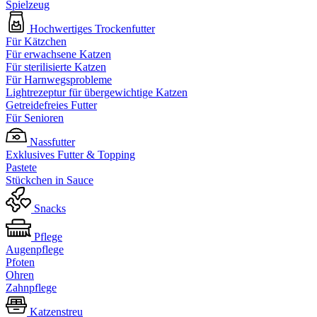
Spielzeug
Hochwertiges Trockenfutter
Für Kätzchen
Für erwachsene Katzen
Für sterilisierte Katzen
Für Harnwegsprobleme
Lightrezeptur für übergewichtige Katzen
Getreidefreies Futter
Für Senioren
Nassfutter
Exklusives Futter & Topping
Pastete
Stückchen in Sauce
Snacks
Pflege
Augenpflege
Pfoten
Ohren
Zahnpflege
Katzenstreu