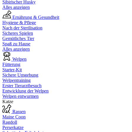
Sibirischer Husky
Alles anzeigen
Ernährung & Gesundheit
Hygiene & Pflege
Nach der Sterilisation
Sicheres Spielen
Gemütliches Tier
Spaß zu Hause
Alles anzeigen
Welpen
Fütterung
Starter-Kit
Sichere Umgebung
Welpentraining
Erster Tierarztbesuch
Entwicklung der Welpen
Welpen entwurmen
Katze
Rassen
Maine Coon
Ragdoll
Perserkatze