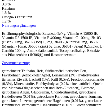
3.0 %
Kalzium
1.6 %
Omega-3 Fettsäuren
1.2 %
Nahrungsergänzungen
Ernährungsphysiologische Zusatzstoffe/kg: Vitamin A 15000 IE,
Vitamin D3 1500 IE, Vitamin E 400mg, Vitamin C 100mg, 3b103
(Eisen) 50mg, 3b202 (Jod) 1,5mg, 3b405 (Kupfer)10 mg, 3b502
(Mangan) 10mg, 3b605 (Zink) 62,5mg, 3b801 (Selen) 0,2mg/kg, L-
Carnitin 100mg; Antioxidationsmittel: Tocopherolhaltige Extrakte
aus Pflanzenölen (1b306(i)) und Rosmarinextrakt.
Zusammensetzung
getrockneter Truthahn, Reis, Süßkartoffel, tierisches Fett,
Favabohnen, getrockneter Apfel, Leinsamen (3%), hydrolysiertes
tierisches Eiweiß, Lachsöl (1%), Krill (0,5%), Fructooligosaccharide
(0,3%), Mineralstoffe, Hefehydrolysat (0,2%, eine natürliche Quelle
von Mannan-Oligosacchariden und Beta-Glucanen), Bierhefe,
getrocknete Algen, Glucosamin, Chondroitinsulfat, getrocknete
Heidelbeeren (0,01%), getrocknete Karotten, getrocknete Tomaten,
getrocknete Luzerne, getrocknete Hagebutten (0,01%), getrocknete
Brennnessel, getrocknete Ringelblumen (0,01%), Yucca schidigera,