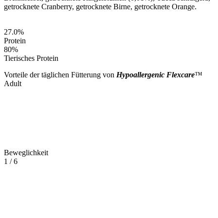
getrocknete Cranberry, getrocknete Birne, getrocknete Orange.
27.0
%
Protein
80
%
Tierisches Protein
Vorteile der täglichen Fütterung von
Hypoallergenic Flexcare
™
Adult
Beweglichkeit
1
/
6