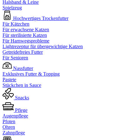
Halsband & Leine
Spielzeug
Hochwertiges Trockenfutter
Für Kätzchen
Für erwachsene Katzen
Für sterilisierte Katzen
Für Harnwegsprobleme
Lightrezeptur für übergewichtige Katzen
Getreidefreies Futter
Für Senioren
Nassfutter
Exklusives Futter & Topping
Pastete
Stückchen in Sauce
Snacks
Pflege
Augenpflege
Pfoten
Ohren
Zahnpflege