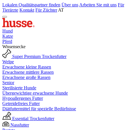
Lokalen Qualitätspartner finden
Über uns
Arbeiten Sie mit uns
Für
Tierärzte
Kontakt
Für Züchter
AT
Hund
Katze
Pferd
Wissensecke
Super Premium Trockenfutter
Welpe
Erwachsene kleine Rassen
Erwachsene mittlere Rassen
Erwachsene große Rassen
Senior
Sterilisierte Hunde
Übergewichtige erwachsene Hunde
Hypoallergenes Futter
Getreidefreies Futter
Diätfuttermittel für spezielle Bedürfnisse
Essential Trockenfutter
Nassfutter