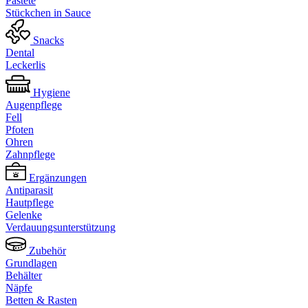
Pastete
Stückchen in Sauce
Snacks
Dental
Leckerlis
Hygiene
Augenpflege
Fell
Pfoten
Ohren
Zahnpflege
Ergänzungen
Antiparasit
Hautpflege
Gelenke
Verdauungsunterstützung
Zubehör
Grundlagen
Behälter
Näpfe
Betten & Rasten