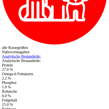
alle Rassegrößen
Nährwertangaben
Analytische Bestandteile:
Analytische Bestandteile:
Protein
27.0 %
Omega-6 Fettsäuren
2.2 %
Phosphor
1.0 %
Rohasche
6.0 %
Fettgehalt
15.0 %
Rohfaser