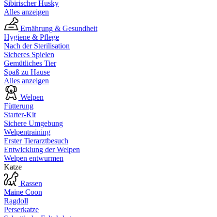
Sibirischer Husky
Alles anzeigen
Ernährung & Gesundheit
Hygiene & Pflege
Nach der Sterilisation
Sicheres Spielen
Gemütliches Tier
Spaß zu Hause
Alles anzeigen
Welpen
Fütterung
Starter-Kit
Sichere Umgebung
Welpentraining
Erster Tierarztbesuch
Entwicklung der Welpen
Welpen entwurmen
Katze
Rassen
Maine Coon
Ragdoll
Perserkatze