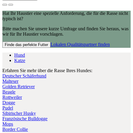
Hat Ihr Haustier eine spezielle Anforderung, die für die Rasse nicht
typisch ist?
Bitte machen Sie unsere kurze Umfrage und finden Sie heraus, was
wir für Ihr Haustier vorschlagen.
Lokalen Qualitätspartner finden
Finde das perfekte Futter
Hund
Katze
Erfahren Sie mehr über die Rasse Ihres Hundes:
Deutscher Schäferhund
Malteser
Golden Retriever
Beagle
Rottweiler
Dogge
Pudel
Sibirischer Husky
Französische Bulldogge
Mops
Border Collie