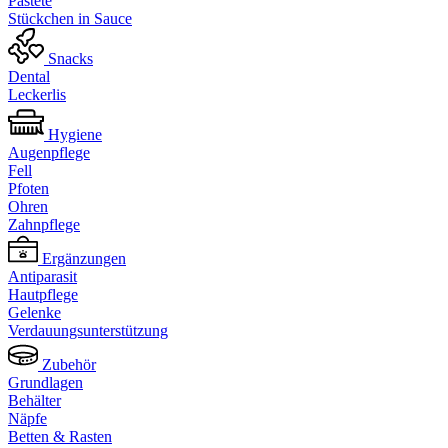
Pastete
Stückchen in Sauce
Snacks
Dental
Leckerlis
Hygiene
Augenpflege
Fell
Pfoten
Ohren
Zahnpflege
Ergänzungen
Antiparasit
Hautpflege
Gelenke
Verdauungsunterstützung
Zubehör
Grundlagen
Behälter
Näpfe
Betten & Rasten