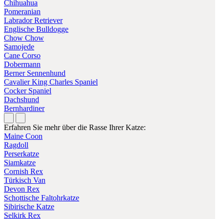
Chihuahua
Pomeranian
Labrador Retriever
Englische Bulldogge
Chow Chow
Samojede
Cane Corso
Dobermann
Berner Sennenhund
Cavalier King Charles Spaniel
Cocker Spaniel
Dachshund
Bernhardiner
Erfahren Sie mehr über die Rasse Ihrer Katze:
Maine Coon
Ragdoll
Perserkatze
Siamkatze
Cornish Rex
Türkisch Van
Devon Rex
Schottische Faltohrkatze
Sibirische Katze
Selkirk Rex