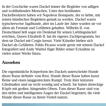
In der Geschichte waren Dackel immer die Begleiter von adligen
und wohlhabenden Menschen. Unter den berühmten
Dackelbesitzern haben wir Napoleon Bonaparte, der es liebte, mit
seinen hündischen Begleitern gemalt zu werden. Dackel waren
typischerweise Jagdhunde, aber im Laufe der Jahre wurden sie vor
allem als Freunde und Gefährten gehalten. Wilhelm II. von
Deutschland ließ sogar ein Denkmal für seinen Lieblingsdackel
errichten, Queen Elizabeth II. hat ihr eigenes Zuchtprogramm, bei
dem sie Dackel mit Corgis kreuzt. Viele Künstler hielten sich
Dackel als Gefährten. Pablo Picasso wurde gerne mit seinem Dackel
fotografiert und Andy Warhol fügte Bilder seiner Eckzähne zu
vielen seiner Werke hinzu.
Aussehen
Die eigentümliche Körperform des Dackels unterscheidet Hunde
dieser Rasse definitiv vom Rest. Hunde dieser Rasse haben kurze
Beine und einen langgestreckten Rumpf. Trotz ihrer kürzeren
Gliedmaßen sind sie recht wendig und schnell. Sie haben dreieckige
Köpfe mit großen, hängenden Ohren. Fans dieser Rasse sind von
den tiefen und intelligenten Augen der Dackel begeistert, die viele
Hunde dieser Rasse zu ihrem Vorteil nutzen.