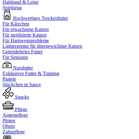
Halsband & Leine
Spielzeug
Hochwertiges Trockenfutter
Für Kätzchen
Für erwachsene Katzen
Für sterilisierte Katzen
Für Harnwegsprobleme
Lightrezeptur für übergewichtige Katzen
Getreidefreies Futter
Für Senioren
Nassfutter
Exklusives Futter & Topping
Pastete
Stückchen in Sauce
Snacks
Pflege
Augenpflege
Pfoten
Ohren
Zahnpflege