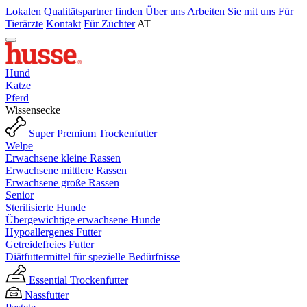
Lokalen Qualitätspartner finden
Über uns
Arbeiten Sie mit uns
Für
Tierärzte
Kontakt
Für Züchter
AT
Hund
Katze
Pferd
Wissensecke
Super Premium Trockenfutter
Welpe
Erwachsene kleine Rassen
Erwachsene mittlere Rassen
Erwachsene große Rassen
Senior
Sterilisierte Hunde
Übergewichtige erwachsene Hunde
Hypoallergenes Futter
Getreidefreies Futter
Diätfuttermittel für spezielle Bedürfnisse
Essential Trockenfutter
Nassfutter