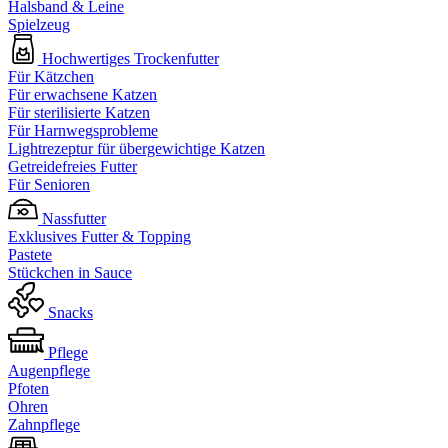
Halsband & Leine
Spielzeug
Hochwertiges Trockenfutter
Für Kätzchen
Für erwachsene Katzen
Für sterilisierte Katzen
Für Harnwegsprobleme
Lightrezeptur für übergewichtige Katzen
Getreidefreies Futter
Für Senioren
Nassfutter
Exklusives Futter & Topping
Pastete
Stückchen in Sauce
Snacks
Pflege
Augenpflege
Pfoten
Ohren
Zahnpflege