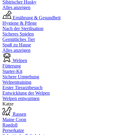
Sibirischer Husky
Alles anzeigen
Ernährung & Gesundheit
Hygiene & Pflege
Nach der Sterilisation
Sicheres Spielen
Gemütliches Tier
Spaß zu Hause
Alles anzeigen
Welpen
Fütterung
Starter-Kit
Sichere Umgebung
Welpentraining
Erster Tierarztbesuch
Entwicklung der Welpen
Welpen entwurmen
Katze
Rassen
Maine Coon
Ragdoll
Perserkatze