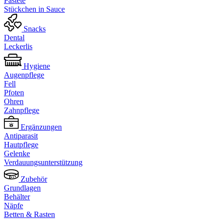
Pastete
Stückchen in Sauce
Snacks
Dental
Leckerlis
Hygiene
Augenpflege
Fell
Pfoten
Ohren
Zahnpflege
Ergänzungen
Antiparasit
Hautpflege
Gelenke
Verdauungsunterstützung
Zubehör
Grundlagen
Behälter
Näpfe
Betten & Rasten