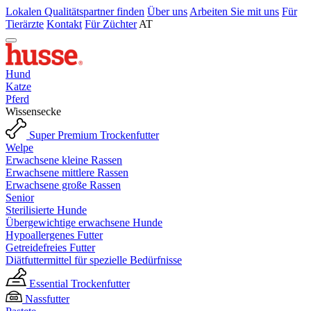
Lokalen Qualitätspartner finden
Über uns
Arbeiten Sie mit uns
Für
Tierärzte
Kontakt
Für Züchter
AT
Hund
Katze
Pferd
Wissensecke
Super Premium Trockenfutter
Welpe
Erwachsene kleine Rassen
Erwachsene mittlere Rassen
Erwachsene große Rassen
Senior
Sterilisierte Hunde
Übergewichtige erwachsene Hunde
Hypoallergenes Futter
Getreidefreies Futter
Diätfuttermittel für spezielle Bedürfnisse
Essential Trockenfutter
Nassfutter