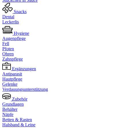
Stückchen in Sauce
Snacks
Dental
Leckerlis
Hygiene
Augenpflege
Fell
Pfoten
Ohren
Zahnpflege
Ergänzungen
Antiparasit
Hautpflege
Gelenke
Verdauungsunterstützung
Zubehör
Grundlagen
Behälter
Näpfe
Betten & Rasten
Halsband & Leine