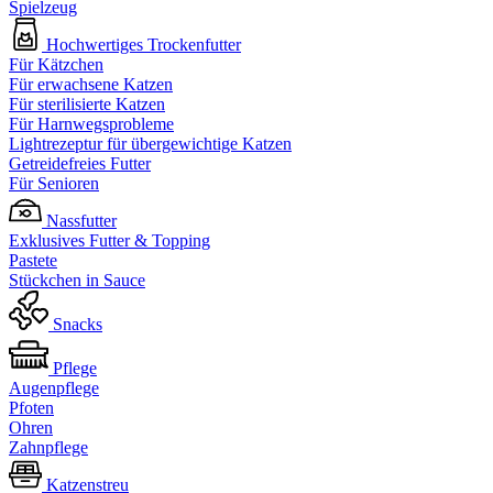
Spielzeug
Hochwertiges Trockenfutter
Für Kätzchen
Für erwachsene Katzen
Für sterilisierte Katzen
Für Harnwegsprobleme
Lightrezeptur für übergewichtige Katzen
Getreidefreies Futter
Für Senioren
Nassfutter
Exklusives Futter & Topping
Pastete
Stückchen in Sauce
Snacks
Pflege
Augenpflege
Pfoten
Ohren
Zahnpflege
Katzenstreu