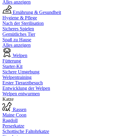
Alles anzeigen
Ernährung & Gesundheit
Hygiene & Pflege
Nach der Sterilisation
Sicheres Spielen
Gemütliches Tier
Spaß zu Hause
Alles anzeigen
Welpen
Fütterung
Starter-Kit
Sichere Umgebung
Welpentraining
Erster Tierarztbesuch
Entwicklung der Welpen
Welpen entwurmen
Katze
Rassen
Maine Coon
Ragdoll
Perserkatze
Schottische Faltohrkatze