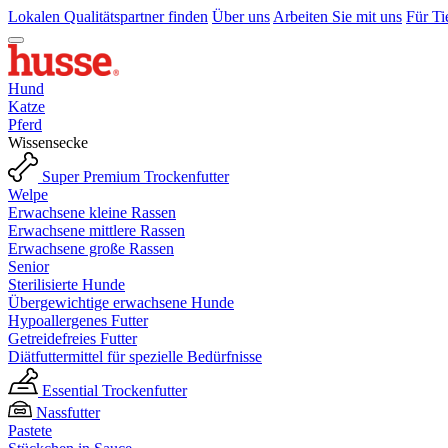
Lokalen Qualitätspartner finden
Über uns
Arbeiten Sie mit uns
Für Ti
Hund
Katze
Pferd
Wissensecke
Super Premium Trockenfutter
Welpe
Erwachsene kleine Rassen
Erwachsene mittlere Rassen
Erwachsene große Rassen
Senior
Sterilisierte Hunde
Übergewichtige erwachsene Hunde
Hypoallergenes Futter
Getreidefreies Futter
Diätfuttermittel für spezielle Bedürfnisse
Essential Trockenfutter
Nassfutter
Pastete