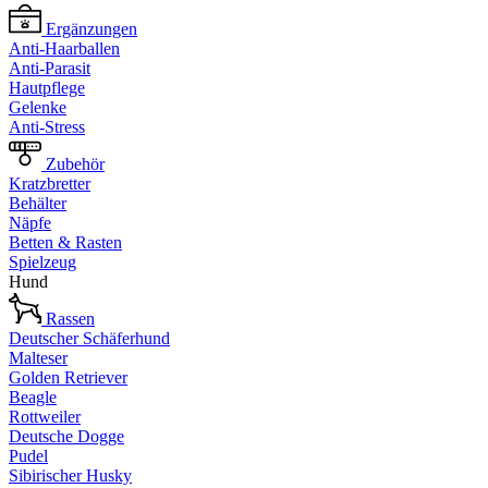
Ergänzungen
Anti-Haarballen
Anti-Parasit
Hautpflege
Gelenke
Anti-Stress
Zubehör
Kratzbretter
Behälter
Näpfe
Betten & Rasten
Spielzeug
Hund
Rassen
Deutscher Schäferhund
Malteser
Golden Retriever
Beagle
Rottweiler
Deutsche Dogge
Pudel
Sibirischer Husky