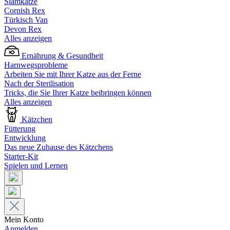
Siamkatze
Cornish Rex
Türkisch Van
Devon Rex
Alles anzeigen
Ernährung & Gesundheit
Harnwegsprobleme
Arbeiten Sie mit Ihrer Katze aus der Ferne
Nach der Sterilisation
Tricks, die Sie Ihrer Katze beibringen können
Alles anzeigen
Kätzchen
Fütterung
Entwicklung
Das neue Zuhause des Kätzchens
Starter-Kit
Spielen und Lernen
Mein Konto
Anmelden