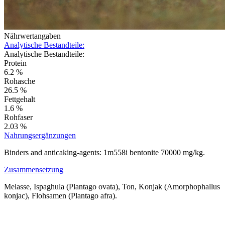
Nährwertangaben
Analytische Bestandteile:
Analytische Bestandteile:
Protein
6.2 %
Rohasche
26.5 %
Fettgehalt
1.6 %
Rohfaser
2.03 %
Nahrungsergänzungen
Binders and anticaking-agents: 1m558i bentonite 70000 mg/kg.
Zusammensetzung
Melasse, Ispaghula (Plantago ovata), Ton, Konjak (Amorphophallus
konjac), Flohsamen (Plantago afra).