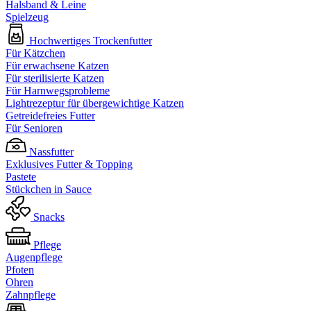
Halsband & Leine
Spielzeug
Hochwertiges Trockenfutter
Für Kätzchen
Für erwachsene Katzen
Für sterilisierte Katzen
Für Harnwegsprobleme
Lightrezeptur für übergewichtige Katzen
Getreidefreies Futter
Für Senioren
Nassfutter
Exklusives Futter & Topping
Pastete
Stückchen in Sauce
Snacks
Pflege
Augenpflege
Pfoten
Ohren
Zahnpflege