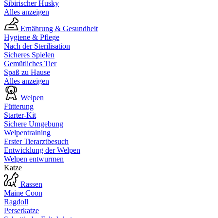
Sibirischer Husky
Alles anzeigen
Ernährung & Gesundheit
Hygiene & Pflege
Nach der Sterilisation
Sicheres Spielen
Gemütliches Tier
Spaß zu Hause
Alles anzeigen
Welpen
Fütterung
Starter-Kit
Sichere Umgebung
Welpentraining
Erster Tierarztbesuch
Entwicklung der Welpen
Welpen entwurmen
Katze
Rassen
Maine Coon
Ragdoll
Perserkatze