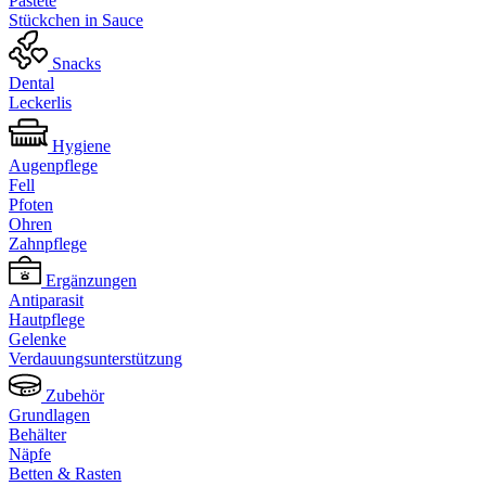
Pastete
Stückchen in Sauce
Snacks
Dental
Leckerlis
Hygiene
Augenpflege
Fell
Pfoten
Ohren
Zahnpflege
Ergänzungen
Antiparasit
Hautpflege
Gelenke
Verdauungsunterstützung
Zubehör
Grundlagen
Behälter
Näpfe
Betten & Rasten