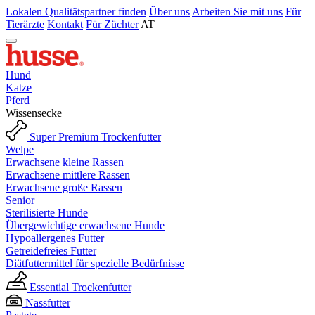
Lokalen Qualitätspartner finden
Über uns
Arbeiten Sie mit uns
Für
Tierärzte
Kontakt
Für Züchter
AT
Hund
Katze
Pferd
Wissensecke
Super Premium Trockenfutter
Welpe
Erwachsene kleine Rassen
Erwachsene mittlere Rassen
Erwachsene große Rassen
Senior
Sterilisierte Hunde
Übergewichtige erwachsene Hunde
Hypoallergenes Futter
Getreidefreies Futter
Diätfuttermittel für spezielle Bedürfnisse
Essential Trockenfutter
Nassfutter