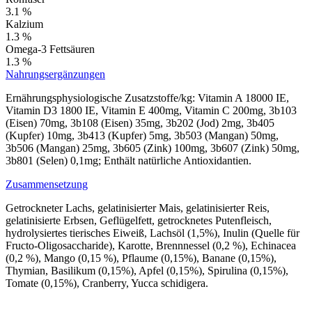
3.1 %
Kalzium
1.3 %
Omega-3 Fettsäuren
1.3 %
Nahrungsergänzungen
Ernährungsphysiologische Zusatzstoffe/kg: Vitamin A 18000 IE,
Vitamin D3 1800 IE, Vitamin E 400mg, Vitamin C 200mg, 3b103
(Eisen) 70mg, 3b108 (Eisen) 35mg, 3b202 (Jod) 2mg, 3b405
(Kupfer) 10mg, 3b413 (Kupfer) 5mg, 3b503 (Mangan) 50mg,
3b506 (Mangan) 25mg, 3b605 (Zink) 100mg, 3b607 (Zink) 50mg,
3b801 (Selen) 0,1mg; Enthält natürliche Antioxidantien.
Zusammensetzung
Getrockneter Lachs, gelatinisierter Mais, gelatinisierter Reis,
gelatinisierte Erbsen, Geflügelfett, getrocknetes Putenfleisch,
hydrolysiertes tierisches Eiweiß, Lachsöl (1,5%), Inulin (Quelle für
Fructo-Oligosaccharide), Karotte, Brennnessel (0,2 %), Echinacea
(0,2 %), Mango (0,15 %), Pflaume (0,15%), Banane (0,15%),
Thymian, Basilikum (0,15%), Apfel (0,15%), Spirulina (0,15%),
Tomate (0,15%), Cranberry, Yucca schidigera.