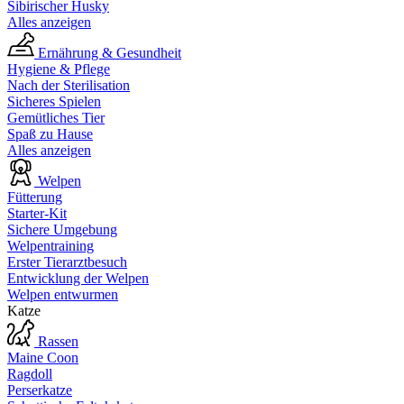
Sibirischer Husky
Alles anzeigen
Ernährung & Gesundheit
Hygiene & Pflege
Nach der Sterilisation
Sicheres Spielen
Gemütliches Tier
Spaß zu Hause
Alles anzeigen
Welpen
Fütterung
Starter-Kit
Sichere Umgebung
Welpentraining
Erster Tierarztbesuch
Entwicklung der Welpen
Welpen entwurmen
Katze
Rassen
Maine Coon
Ragdoll
Perserkatze