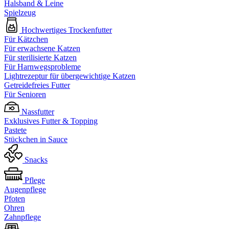
Halsband & Leine
Spielzeug
Hochwertiges Trockenfutter
Für Kätzchen
Für erwachsene Katzen
Für sterilisierte Katzen
Für Harnwegsprobleme
Lightrezeptur für übergewichtige Katzen
Getreidefreies Futter
Für Senioren
Nassfutter
Exklusives Futter & Topping
Pastete
Stückchen in Sauce
Snacks
Pflege
Augenpflege
Pfoten
Ohren
Zahnpflege