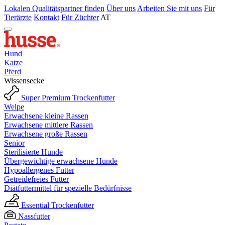
Lokalen Qualitätspartner finden
Über uns
Arbeiten Sie mit uns
Für
Tierärzte
Kontakt
Für Züchter
AT
Hund
Katze
Pferd
Wissensecke
Super Premium Trockenfutter
Welpe
Erwachsene kleine Rassen
Erwachsene mittlere Rassen
Erwachsene große Rassen
Senior
Sterilisierte Hunde
Übergewichtige erwachsene Hunde
Hypoallergenes Futter
Getreidefreies Futter
Diätfuttermittel für spezielle Bedürfnisse
Essential Trockenfutter
Nassfutter