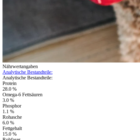
Nährwertangaben
Analytische Bestandteile:
Analytische Bestandteile:
Protein
28.0 %
Omega-6 Fettsäuren
3.0 %
Phosphor
1.1 %
Rohasche
6.0 %
Fettgehalt
15.0 %
Rohfaser