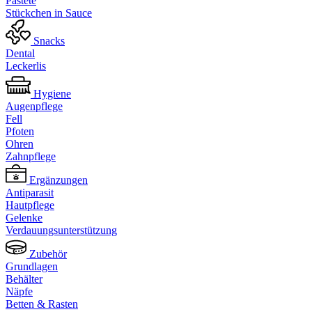
Pastete
Stückchen in Sauce
Snacks
Dental
Leckerlis
Hygiene
Augenpflege
Fell
Pfoten
Ohren
Zahnpflege
Ergänzungen
Antiparasit
Hautpflege
Gelenke
Verdauungsunterstützung
Zubehör
Grundlagen
Behälter
Näpfe
Betten & Rasten