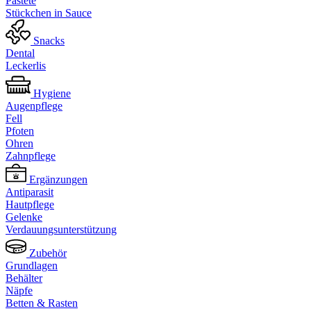
Pastete
Stückchen in Sauce
Snacks
Dental
Leckerlis
Hygiene
Augenpflege
Fell
Pfoten
Ohren
Zahnpflege
Ergänzungen
Antiparasit
Hautpflege
Gelenke
Verdauungsunterstützung
Zubehör
Grundlagen
Behälter
Näpfe
Betten & Rasten