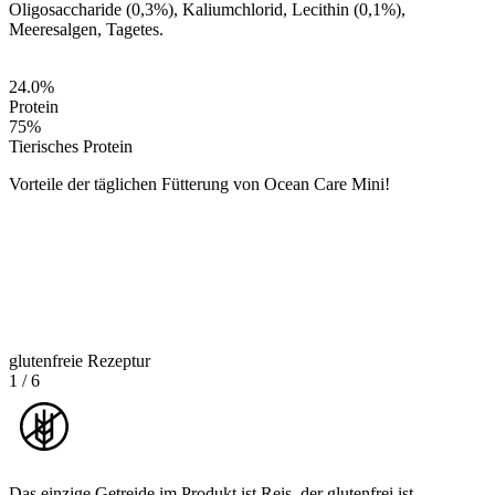
Oligosaccharide (0,3%), Kaliumchlorid, Lecithin (0,1%),
Meeresalgen, Tagetes.
24.0
%
Protein
75
%
Tierisches Protein
Vorteile der täglichen Fütterung von Ocean Care Mini!
glutenfreie Rezeptur
1
/
6
Das einzige Getreide im Produkt ist Reis, der glutenfrei ist.