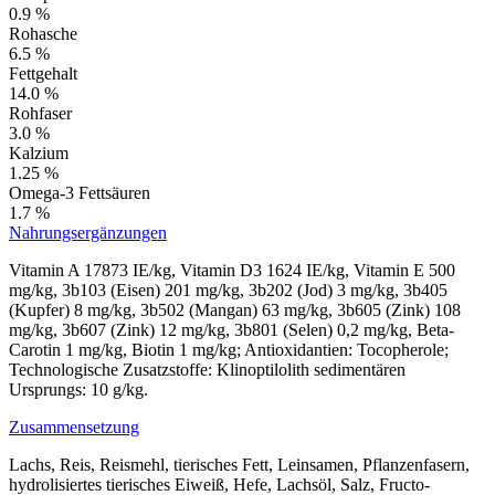
0.9 %
Rohasche
6.5 %
Fettgehalt
14.0 %
Rohfaser
3.0 %
Kalzium
1.25 %
Omega-3 Fettsäuren
1.7 %
Nahrungsergänzungen
Vitamin A 17873 IE/kg, Vitamin D3 1624 IE/kg, Vitamin E 500
mg/kg, 3b103 (Eisen) 201 mg/kg, 3b202 (Jod) 3 mg/kg, 3b405
(Kupfer) 8 mg/kg, 3b502 (Mangan) 63 mg/kg, 3b605 (Zink) 108
mg/kg, 3b607 (Zink) 12 mg/kg, 3b801 (Selen) 0,2 mg/kg, Beta-
Carotin 1 mg/kg, Biotin 1 mg/kg; Antioxidantien: Tocopherole;
Technologische Zusatzstoffe: Klinoptilolith sedimentären
Ursprungs: 10 g/kg.
Zusammensetzung
Lachs, Reis, Reismehl, tierisches Fett, Leinsamen, Pflanzenfasern,
hydrolisiertes tierisches Eiweiß, Hefe, Lachsöl, Salz, Fructo-