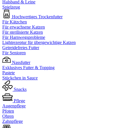
Halsband & Leine
Spielzeug
Hochwertiges Trockenfutter
Für Kätzchen
Für erwachsene Katzen
Für sterilisierte Katzen
Für Harnwegsprobleme
Lightrezeptur für übergewichtige Katzen
Getreidefreies Futter
Für Senioren
Nassfutter
Exklusives Futter & Topping
Pastete
Stückchen in Sauce
Snacks
Pflege
Augenpflege
Pfoten
Ohren
Zahnpflege