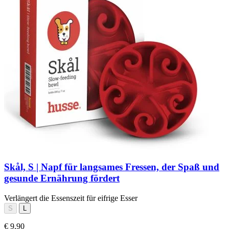
Skål, S | Napf für langsames Fressen, der Spaß und
gesunde Ernährung fördert
Verlängert die Essenszeit für eifrige Esser
S
L
€ 9,90