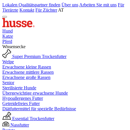
Lokalen Qualitätspartner finden
Über uns
Arbeiten Sie mit uns
Für
Tierärzte
Kontakt
Für Züchter
AT
Hund
Katze
Pferd
Wissensecke
Super Premium Trockenfutter
Welpe
Erwachsene kleine Rassen
Erwachsene mittlere Rassen
Erwachsene große Rassen
Senior
Sterilisierte Hunde
Übergewichtige erwachsene Hunde
Hypoallergenes Futter
Getreidefreies Futter
Diätfuttermittel für spezielle Bedürfnisse
Essential Trockenfutter
Nassfutter