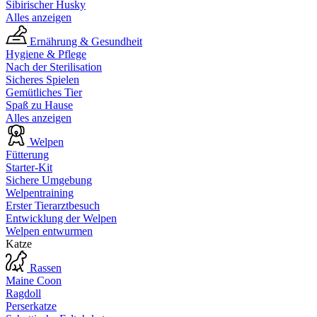
Sibirischer Husky
Alles anzeigen
Ernährung & Gesundheit
Hygiene & Pflege
Nach der Sterilisation
Sicheres Spielen
Gemütliches Tier
Spaß zu Hause
Alles anzeigen
Welpen
Fütterung
Starter-Kit
Sichere Umgebung
Welpentraining
Erster Tierarztbesuch
Entwicklung der Welpen
Welpen entwurmen
Katze
Rassen
Maine Coon
Ragdoll
Perserkatze