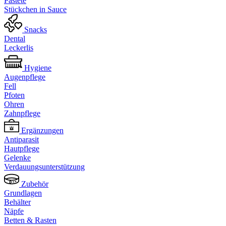
Pastete
Stückchen in Sauce
Snacks
Dental
Leckerlis
Hygiene
Augenpflege
Fell
Pfoten
Ohren
Zahnpflege
Ergänzungen
Antiparasit
Hautpflege
Gelenke
Verdauungsunterstützung
Zubehör
Grundlagen
Behälter
Näpfe
Betten & Rasten