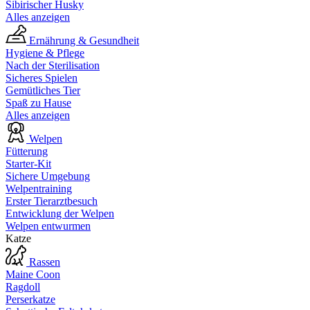
Sibirischer Husky
Alles anzeigen
Ernährung & Gesundheit
Hygiene & Pflege
Nach der Sterilisation
Sicheres Spielen
Gemütliches Tier
Spaß zu Hause
Alles anzeigen
Welpen
Fütterung
Starter-Kit
Sichere Umgebung
Welpentraining
Erster Tierarztbesuch
Entwicklung der Welpen
Welpen entwurmen
Katze
Rassen
Maine Coon
Ragdoll
Perserkatze