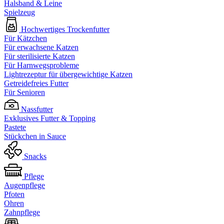
Halsband & Leine
Spielzeug
Hochwertiges Trockenfutter
Für Kätzchen
Für erwachsene Katzen
Für sterilisierte Katzen
Für Harnwegsprobleme
Lightrezeptur für übergewichtige Katzen
Getreidefreies Futter
Für Senioren
Nassfutter
Exklusives Futter & Topping
Pastete
Stückchen in Sauce
Snacks
Pflege
Augenpflege
Pfoten
Ohren
Zahnpflege