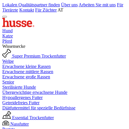
Lokalen Qualitätspartner finden
Über uns
Arbeiten Sie mit uns
Für
Tierärzte
Kontakt
Für Züchter
AT
Hund
Katze
Pferd
Wissensecke
Super Premium Trockenfutter
Welpe
Erwachsene kleine Rassen
Erwachsene mittlere Rassen
Erwachsene große Rassen
Senior
Sterilisierte Hunde
Übergewichtige erwachsene Hunde
Hypoallergenes Futter
Getreidefreies Futter
Diätfuttermittel für spezielle Bedürfnisse
Essential Trockenfutter
Nassfutter