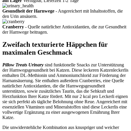
auf Lager
Verfügbar, Lieferzeit 1-2 Tage
Gesundheit der Harnwege
- Angereichert mit Inhaltsstoffen, die
den Urin ansäuern.
Cranberry
- Quelle natürlicher Antioxidantien, die zur Gesundheit
der Harnwege beitragen.
Zweifach texturierte Häppchen für
maximalen Geschmack
Pillow Treats Urinary
sind funktionelle Snacks zur Unterstützung
der Harnwegsgesundheit bei Katzen. Diese leckeren Katzenleckerlis
enthalten DL-Methionin und Ammoniumchlorid zur Förderung der
Harnansäuerung. Sie enthalten außerdem Cranberries, eine Quelle
natürlicher Antioxidantien, die die Harnwegsgesundheit
unterstützen, sowie zusätzliches Taurin, das die Sehkraft und
Herzfunktion Ihrer Katze fördert. Mit nur 2 kcal pro Leckerli eignen
sie sich perfekt als tägliche Belohnung ohne Reue. Angereichert mit
essenziellen Vitaminen und Mineralstoffen sind diese Leckerlis eine
vollwertige Ergänzung zu einer ausgewogenen Ernährung Ihrer
Katze.
Die unwiderstehliche Kombination aus knuspriger und weicher