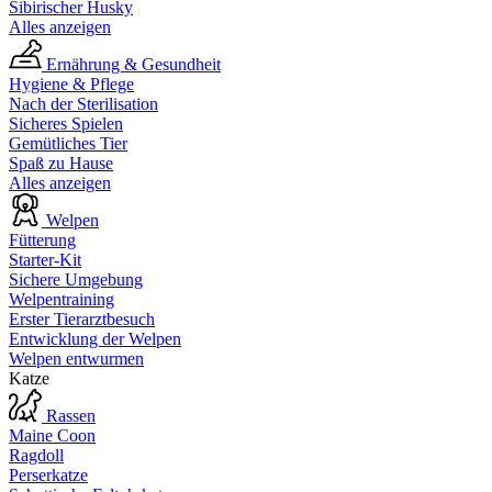
Sibirischer Husky
Alles anzeigen
Ernährung & Gesundheit
Hygiene & Pflege
Nach der Sterilisation
Sicheres Spielen
Gemütliches Tier
Spaß zu Hause
Alles anzeigen
Welpen
Fütterung
Starter-Kit
Sichere Umgebung
Welpentraining
Erster Tierarztbesuch
Entwicklung der Welpen
Welpen entwurmen
Katze
Rassen
Maine Coon
Ragdoll
Perserkatze