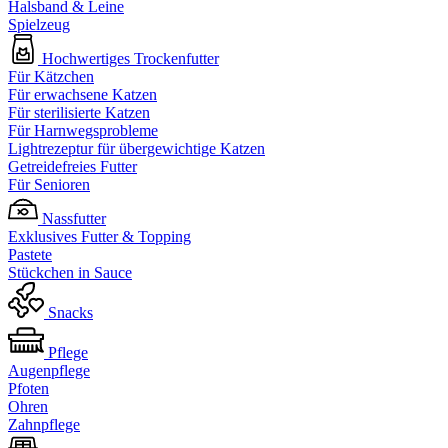
Halsband & Leine
Spielzeug
Hochwertiges Trockenfutter
Für Kätzchen
Für erwachsene Katzen
Für sterilisierte Katzen
Für Harnwegsprobleme
Lightrezeptur für übergewichtige Katzen
Getreidefreies Futter
Für Senioren
Nassfutter
Exklusives Futter & Topping
Pastete
Stückchen in Sauce
Snacks
Pflege
Augenpflege
Pfoten
Ohren
Zahnpflege