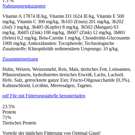
1.3 %
Nahrungsergänzungen
Vitamin A 17874 IE/kg, Vitamin D3 1624 IE/kg, Vitamin E 500
mg/kg, Vitamin C 300 mg/kg, 3b103 (Eisen) 201 mg/kg, 3b202
(Jod) 3 mg/kg, 3b405 (Kupfer) 8 mg/kg, 3b502 (Mangan) 63
mg/kg, 3b605 (Zink) 108 mg/kg, 3b607 (Zink) 12 mg/kg, 3b801
(Selen) 0,2 mg/kg, Beta-Carotin 1 mg/kg, Chondroitin-Glucosamin
1000 mg/kg; Antioxidantien: Tocopherole; Technologische
Zusatzstoffe: Klinoptilolith sedimentären Ursprungs: 10 g/kg.
Zusammensetzung
Huhn, Weizen, Weizenmehl, Reis, Mais, tierisches Fett, Leinsamen,
Pflanzenfasern, hydrolisiertes tierisches Eiweiß, Lachs, Lachsöl,
Hefe, Salz, getrocknete ganze Eier, Fructo-Oligosaccharide (0,3%),
Kaliumchlorid, Lecithin, Meeresalgen, Tagetes.
pdf File mit Fütterungstabelle herunterladen
23.5
%
Protein
71
%
Tierisches Protein
Vorteile der täglichen Fütterung von Optimal Giant!