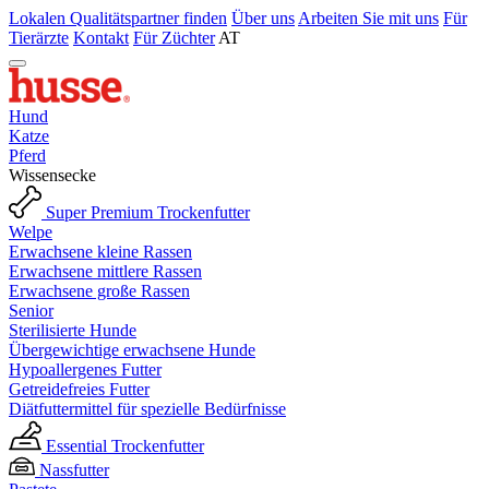
Lokalen Qualitätspartner finden
Über uns
Arbeiten Sie mit uns
Für
Tierärzte
Kontakt
Für Züchter
AT
Hund
Katze
Pferd
Wissensecke
Super Premium Trockenfutter
Welpe
Erwachsene kleine Rassen
Erwachsene mittlere Rassen
Erwachsene große Rassen
Senior
Sterilisierte Hunde
Übergewichtige erwachsene Hunde
Hypoallergenes Futter
Getreidefreies Futter
Diätfuttermittel für spezielle Bedürfnisse
Essential Trockenfutter
Nassfutter