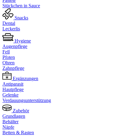
Pastete
Stückchen in Sauce
Snacks
Dental
Leckerlis
Hygiene
Augenpflege
Fell
Pfoten
Ohren
Zahnpflege
Ergänzungen
Antiparasit
Hautpflege
Gelenke
Verdauungsunterstützung
Zubehör
Grundlagen
Behälter
Näpfe
Betten & Rasten