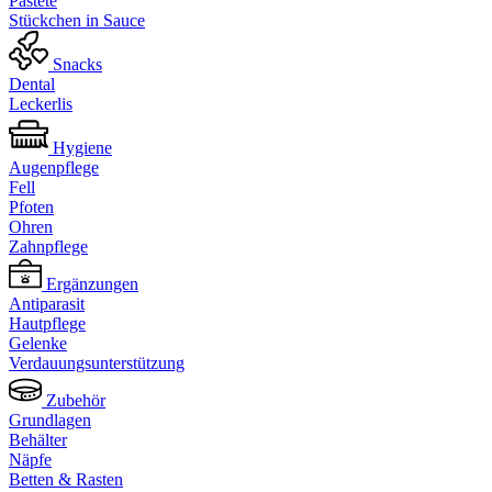
Pastete
Stückchen in Sauce
Snacks
Dental
Leckerlis
Hygiene
Augenpflege
Fell
Pfoten
Ohren
Zahnpflege
Ergänzungen
Antiparasit
Hautpflege
Gelenke
Verdauungsunterstützung
Zubehör
Grundlagen
Behälter
Näpfe
Betten & Rasten