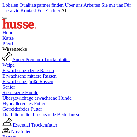
Lokalen Qualitätspartner finden
Über uns
Arbeiten Sie mit uns
Für
Tierärzte
Kontakt
Für Züchter
AT
Hund
Katze
Pferd
Wissensecke
Super Premium Trockenfutter
Welpe
Erwachsene kleine Rassen
Erwachsene mittlere Rassen
Erwachsene große Rassen
Senior
Sterilisierte Hunde
Übergewichtige erwachsene Hunde
Hypoallergenes Futter
Getreidefreies Futter
Diätfuttermittel für spezielle Bedürfnisse
Essential Trockenfutter
Nassfutter