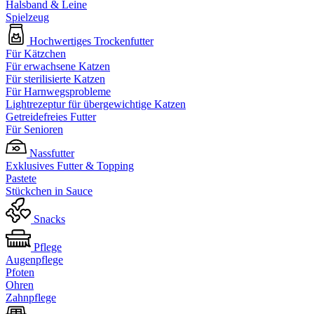
Halsband & Leine
Spielzeug
Hochwertiges Trockenfutter
Für Kätzchen
Für erwachsene Katzen
Für sterilisierte Katzen
Für Harnwegsprobleme
Lightrezeptur für übergewichtige Katzen
Getreidefreies Futter
Für Senioren
Nassfutter
Exklusives Futter & Topping
Pastete
Stückchen in Sauce
Snacks
Pflege
Augenpflege
Pfoten
Ohren
Zahnpflege