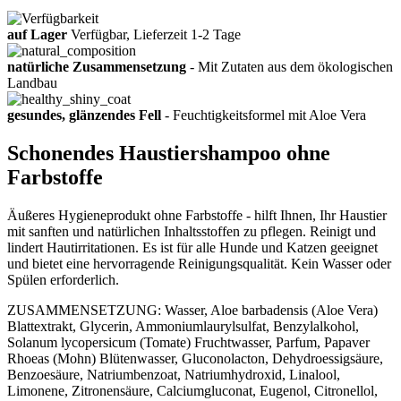
auf Lager
Verfügbar, Lieferzeit 1-2 Tage
natürliche Zusammensetzung
- Mit Zutaten aus dem ökologischen
Landbau
gesundes, glänzendes Fell
- Feuchtigkeitsformel mit Aloe Vera
Schonendes Haustiershampoo ohne
Farbstoffe
Äußeres Hygieneprodukt ohne Farbstoffe - hilft Ihnen, Ihr Haustier
mit sanften und natürlichen Inhaltsstoffen zu pflegen. Reinigt und
lindert Hautirritationen. Es ist für alle Hunde und Katzen geeignet
und bietet eine hervorragende Reinigungsqualität. Kein Wasser oder
Spülen erforderlich.
ZUSAMMENSETZUNG: Wasser, Aloe barbadensis (Aloe Vera)
Blattextrakt, Glycerin, Ammoniumlaurylsulfat, Benzylalkohol,
Solanum lycopersicum (Tomate) Fruchtwasser, Parfum, Papaver
Rhoeas (Mohn) Blütenwasser, Gluconolacton, Dehydroessigsäure,
Benzoesäure, Natriumbenzoat, Natriumhydroxid, Linalool,
Limonene, Zitronensäure, Calciumgluconat, Eugenol, Citronellol,