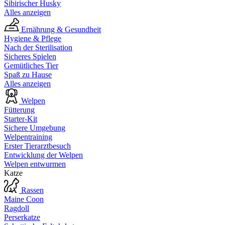
Sibirischer Husky
Alles anzeigen
Ernährung & Gesundheit
Hygiene & Pflege
Nach der Sterilisation
Sicheres Spielen
Gemütliches Tier
Spaß zu Hause
Alles anzeigen
Welpen
Fütterung
Starter-Kit
Sichere Umgebung
Welpentraining
Erster Tierarztbesuch
Entwicklung der Welpen
Welpen entwurmen
Katze
Rassen
Maine Coon
Ragdoll
Perserkatze