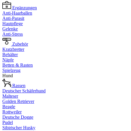
Ergänzungen
Anti-Haarballen
Anti-Parasit
Hautpflege
Gelenke
Anti-Stress
Zubehör
Kratzbretter
Behälter
Näpfe
Betten & Rasten
Spielzeug
Hund
Rassen
Deutscher Schäferhund
Malteser
Golden Retriever
Beagle
Rottweiler
Deutsche Dogge
Pudel
Sibirischer Husky