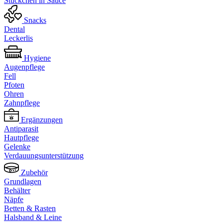
Stückchen in Sauce
Snacks
Dental
Leckerlis
Hygiene
Augenpflege
Fell
Pfoten
Ohren
Zahnpflege
Ergänzungen
Antiparasit
Hautpflege
Gelenke
Verdauungsunterstützung
Zubehör
Grundlagen
Behälter
Näpfe
Betten & Rasten
Halsband & Leine