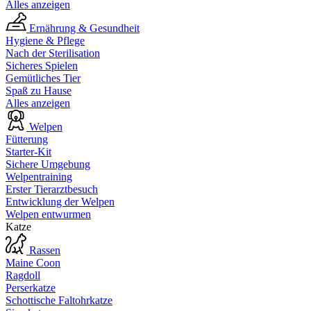
Alles anzeigen
Ernährung & Gesundheit
Hygiene & Pflege
Nach der Sterilisation
Sicheres Spielen
Gemütliches Tier
Spaß zu Hause
Alles anzeigen
Welpen
Fütterung
Starter-Kit
Sichere Umgebung
Welpentraining
Erster Tierarztbesuch
Entwicklung der Welpen
Welpen entwurmen
Katze
Rassen
Maine Coon
Ragdoll
Perserkatze
Schottische Faltohrkatze