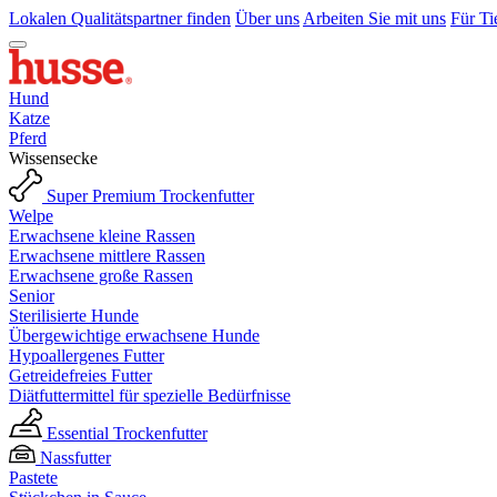
Lokalen Qualitätspartner finden
Über uns
Arbeiten Sie mit uns
Für Ti
Hund
Katze
Pferd
Wissensecke
Super Premium Trockenfutter
Welpe
Erwachsene kleine Rassen
Erwachsene mittlere Rassen
Erwachsene große Rassen
Senior
Sterilisierte Hunde
Übergewichtige erwachsene Hunde
Hypoallergenes Futter
Getreidefreies Futter
Diätfuttermittel für spezielle Bedürfnisse
Essential Trockenfutter
Nassfutter
Pastete