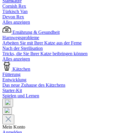
Siamkatze
Cornish Rex
Türkisch Van
Devon Rex
Alles anzeigen
Ernährung & Gesundheit
Harnwegsprobleme
Arbeiten Sie mit Ihrer Katze aus der Ferne
Nach der Sterilisation
Tricks, die Sie Ihrer Katze beibringen können
Alles anzeigen
Kätzchen
Fütterung
Entwicklung
Das neue Zuhause des Kätzchens
Starter-Kit
Spielen und Lernen
Mein Konto
Anmelden