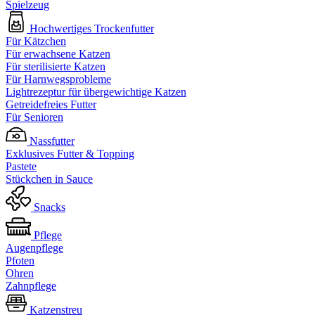
Spielzeug
Hochwertiges Trockenfutter
Für Kätzchen
Für erwachsene Katzen
Für sterilisierte Katzen
Für Harnwegsprobleme
Lightrezeptur für übergewichtige Katzen
Getreidefreies Futter
Für Senioren
Nassfutter
Exklusives Futter & Topping
Pastete
Stückchen in Sauce
Snacks
Pflege
Augenpflege
Pfoten
Ohren
Zahnpflege
Katzenstreu