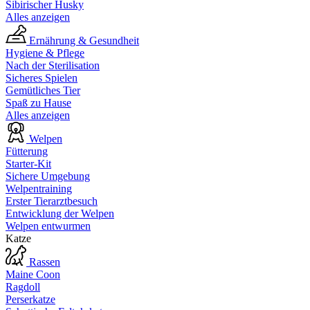
Sibirischer Husky
Alles anzeigen
Ernährung & Gesundheit
Hygiene & Pflege
Nach der Sterilisation
Sicheres Spielen
Gemütliches Tier
Spaß zu Hause
Alles anzeigen
Welpen
Fütterung
Starter-Kit
Sichere Umgebung
Welpentraining
Erster Tierarztbesuch
Entwicklung der Welpen
Welpen entwurmen
Katze
Rassen
Maine Coon
Ragdoll
Perserkatze