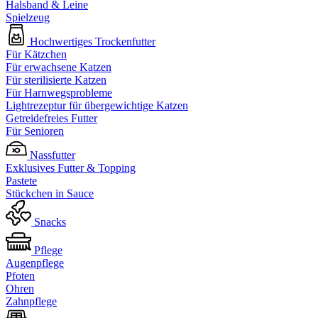
Halsband & Leine
Spielzeug
Hochwertiges Trockenfutter
Für Kätzchen
Für erwachsene Katzen
Für sterilisierte Katzen
Für Harnwegsprobleme
Lightrezeptur für übergewichtige Katzen
Getreidefreies Futter
Für Senioren
Nassfutter
Exklusives Futter & Topping
Pastete
Stückchen in Sauce
Snacks
Pflege
Augenpflege
Pfoten
Ohren
Zahnpflege