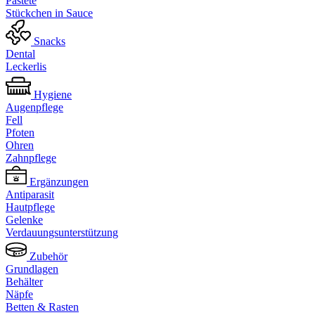
Pastete
Stückchen in Sauce
Snacks
Dental
Leckerlis
Hygiene
Augenpflege
Fell
Pfoten
Ohren
Zahnpflege
Ergänzungen
Antiparasit
Hautpflege
Gelenke
Verdauungsunterstützung
Zubehör
Grundlagen
Behälter
Näpfe
Betten & Rasten