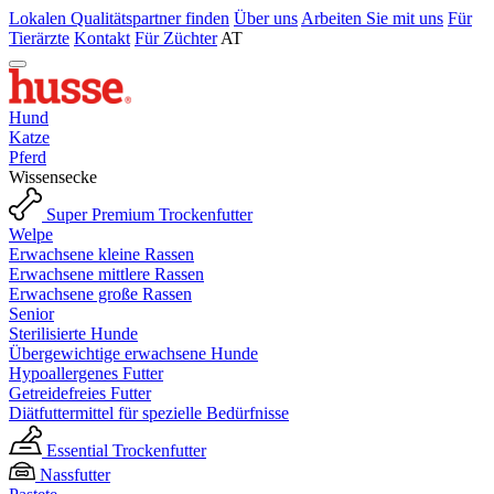
Lokalen Qualitätspartner finden
Über uns
Arbeiten Sie mit uns
Für
Tierärzte
Kontakt
Für Züchter
AT
Hund
Katze
Pferd
Wissensecke
Super Premium Trockenfutter
Welpe
Erwachsene kleine Rassen
Erwachsene mittlere Rassen
Erwachsene große Rassen
Senior
Sterilisierte Hunde
Übergewichtige erwachsene Hunde
Hypoallergenes Futter
Getreidefreies Futter
Diätfuttermittel für spezielle Bedürfnisse
Essential Trockenfutter
Nassfutter