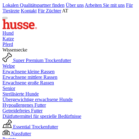
Lokalen Qualitätspartner finden
Über uns
Arbeiten Sie mit uns
Für
Tierärzte
Kontakt
Für Züchter
AT
Hund
Katze
Pferd
Wissensecke
Super Premium Trockenfutter
Welpe
Erwachsene kleine Rassen
Erwachsene mittlere Rassen
Erwachsene große Rassen
Senior
Sterilisierte Hunde
Übergewichtige erwachsene Hunde
Hypoallergenes Futter
Getreidefreies Futter
Diätfuttermittel für spezielle Bedürfnisse
Essential Trockenfutter
Nassfutter