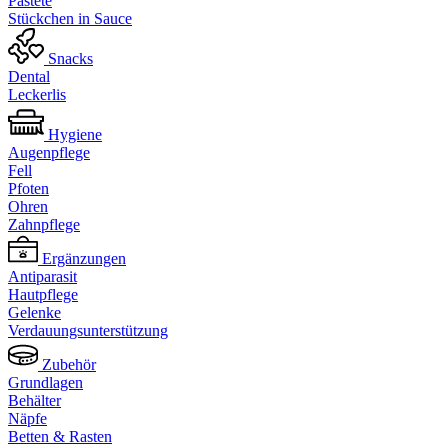
Pastete
Stückchen in Sauce
Snacks
Dental
Leckerlis
Hygiene
Augenpflege
Fell
Pfoten
Ohren
Zahnpflege
Ergänzungen
Antiparasit
Hautpflege
Gelenke
Verdauungsunterstützung
Zubehör
Grundlagen
Behälter
Näpfe
Betten & Rasten