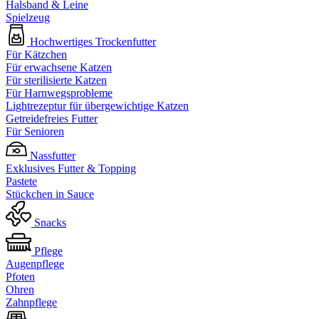
Halsband & Leine
Spielzeug
Hochwertiges Trockenfutter
Für Kätzchen
Für erwachsene Katzen
Für sterilisierte Katzen
Für Harnwegsprobleme
Lightrezeptur für übergewichtige Katzen
Getreidefreies Futter
Für Senioren
Nassfutter
Exklusives Futter & Topping
Pastete
Stückchen in Sauce
Snacks
Pflege
Augenpflege
Pfoten
Ohren
Zahnpflege