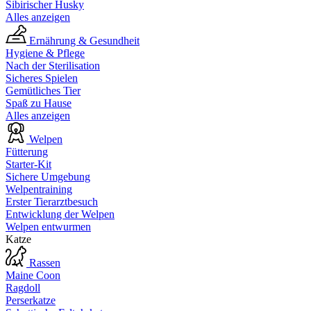
Sibirischer Husky
Alles anzeigen
Ernährung & Gesundheit
Hygiene & Pflege
Nach der Sterilisation
Sicheres Spielen
Gemütliches Tier
Spaß zu Hause
Alles anzeigen
Welpen
Fütterung
Starter-Kit
Sichere Umgebung
Welpentraining
Erster Tierarztbesuch
Entwicklung der Welpen
Welpen entwurmen
Katze
Rassen
Maine Coon
Ragdoll
Perserkatze