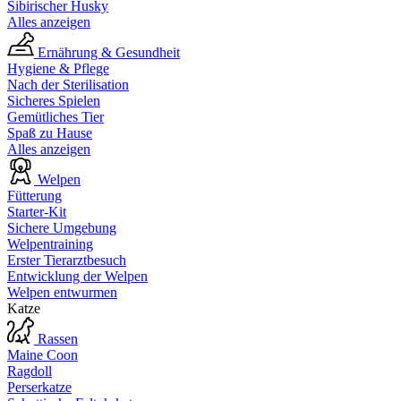
Sibirischer Husky
Alles anzeigen
Ernährung & Gesundheit
Hygiene & Pflege
Nach der Sterilisation
Sicheres Spielen
Gemütliches Tier
Spaß zu Hause
Alles anzeigen
Welpen
Fütterung
Starter-Kit
Sichere Umgebung
Welpentraining
Erster Tierarztbesuch
Entwicklung der Welpen
Welpen entwurmen
Katze
Rassen
Maine Coon
Ragdoll
Perserkatze