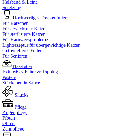
Halsband & Leine
Spielzeug
Hochwertiges Trockenfutter
Für Kätzchen
Für erwachsene Katzen
Für sterilisierte Katzen
Für Harnwegsprobleme
Lightrezeptur für übergewichtige Katzen
Getreidefreies Futter
Für Senioren
Nassfutter
Exklusives Futter & Topping
Pastete
Stückchen in Sauce
Snacks
Pflege
Augenpflege
Pfoten
Ohren
Zahnpflege