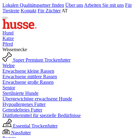
Lokalen Qualitätspartner finden
Über uns
Arbeiten Sie mit uns
Für
Tierärzte
Kontakt
Für Züchter
AT
Hund
Katze
Pferd
Wissensecke
Super Premium Trockenfutter
Welpe
Erwachsene kleine Rassen
Erwachsene mittlere Rassen
Erwachsene große Rassen
Senior
Sterilisierte Hunde
Übergewichtige erwachsene Hunde
Hypoallergenes Futter
Getreidefreies Futter
Diätfuttermittel für spezielle Bedürfnisse
Essential Trockenfutter
Nassfutter