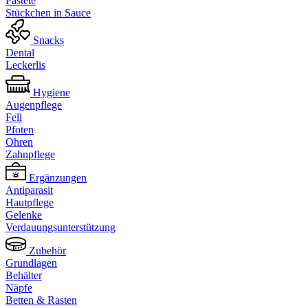
Pastete
Stückchen in Sauce
Snacks
Dental
Leckerlis
Hygiene
Augenpflege
Fell
Pfoten
Ohren
Zahnpflege
Ergänzungen
Antiparasit
Hautpflege
Gelenke
Verdauungsunterstützung
Zubehör
Grundlagen
Behälter
Näpfe
Betten & Rasten