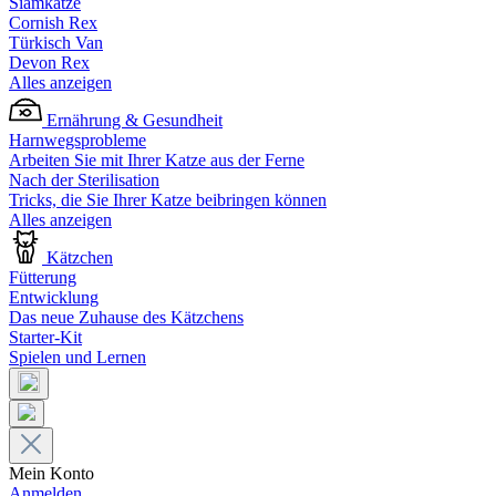
Siamkatze
Cornish Rex
Türkisch Van
Devon Rex
Alles anzeigen
Ernährung & Gesundheit
Harnwegsprobleme
Arbeiten Sie mit Ihrer Katze aus der Ferne
Nach der Sterilisation
Tricks, die Sie Ihrer Katze beibringen können
Alles anzeigen
Kätzchen
Fütterung
Entwicklung
Das neue Zuhause des Kätzchens
Starter-Kit
Spielen und Lernen
Mein Konto
Anmelden