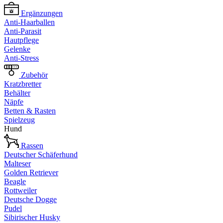
Ergänzungen
Anti-Haarballen
Anti-Parasit
Hautpflege
Gelenke
Anti-Stress
Zubehör
Kratzbretter
Behälter
Näpfe
Betten & Rasten
Spielzeug
Hund
Rassen
Deutscher Schäferhund
Malteser
Golden Retriever
Beagle
Rottweiler
Deutsche Dogge
Pudel
Sibirischer Husky