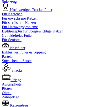
Spielzeug
Hochwertiges Trockenfutter
Für Kätzchen
Für erwachsene Katzen
Für sterilisierte Katzen
Für Harnwegsprobleme
Lightrezeptur für übergewichtige Katzen
Getreidefreies Futter
Für Senioren
Nassfutter
Exklusives Futter & Topping
Pastete
Stückchen in Sauce
Snacks
Pflege
Augenpflege
Pfoten
Ohren
Zahnpflege
Katzenstreu