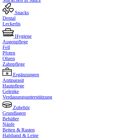
Stückchen in Sauce
Snacks
Dental
Leckerlis
Hygiene
Augenpflege
Fell
Pfoten
Ohren
Zahnpflege
Ergänzungen
Antiparasit
Hautpflege
Gelenke
Verdauungsunterstützung
Zubehör
Grundlagen
Behälter
Näpfe
Betten & Rasten
Halsband & Leine