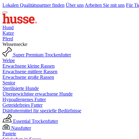
Lokalen Qualitätspartner finden
Über uns
Arbeiten Sie mit uns
Für Ti
Hund
Katze
Pferd
Wissensecke
Super Premium Trockenfutter
Welpe
Erwachsene kleine Rassen
Erwachsene mittlere Rassen
Erwachsene große Rassen
Senior
Sterilisierte Hunde
Übergewichtige erwachsene Hunde
Hypoallergenes Futter
Getreidefreies Futter
Diätfuttermittel für spezielle Bedürfnisse
Essential Trockenfutter
Nassfutter
Pastete