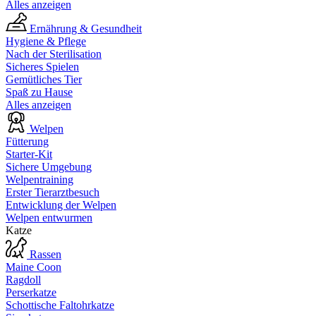
Alles anzeigen
Ernährung & Gesundheit
Hygiene & Pflege
Nach der Sterilisation
Sicheres Spielen
Gemütliches Tier
Spaß zu Hause
Alles anzeigen
Welpen
Fütterung
Starter-Kit
Sichere Umgebung
Welpentraining
Erster Tierarztbesuch
Entwicklung der Welpen
Welpen entwurmen
Katze
Rassen
Maine Coon
Ragdoll
Perserkatze
Schottische Faltohrkatze