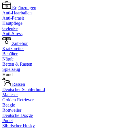
Ergänzungen
Anti-Haarballen
Anti-Parasit
Hautpflege
Gelenke
Anti-Stress
Zubehör
Kratzbretter
Behälter
Näpfe
Betten & Rasten
Spielzeug
Hund
Rassen
Deutscher Schäferhund
Malteser
Golden Retriever
Beagle
Rottweiler
Deutsche Dogge
Pudel
Sibirischer Husky