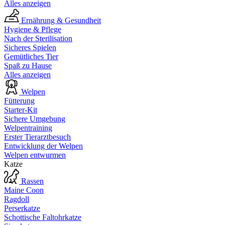
Alles anzeigen
Ernährung & Gesundheit
Hygiene & Pflege
Nach der Sterilisation
Sicheres Spielen
Gemütliches Tier
Spaß zu Hause
Alles anzeigen
Welpen
Fütterung
Starter-Kit
Sichere Umgebung
Welpentraining
Erster Tierarztbesuch
Entwicklung der Welpen
Welpen entwurmen
Katze
Rassen
Maine Coon
Ragdoll
Perserkatze
Schottische Faltohrkatze