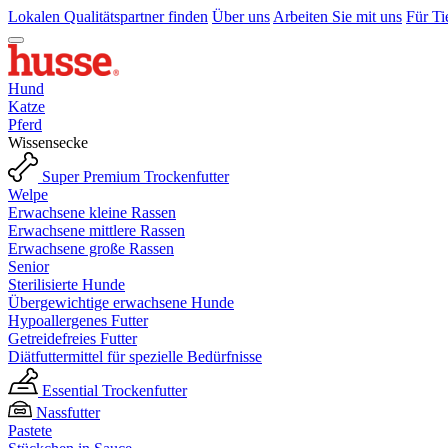
Lokalen Qualitätspartner finden
Über uns
Arbeiten Sie mit uns
Für Ti
Hund
Katze
Pferd
Wissensecke
Super Premium Trockenfutter
Welpe
Erwachsene kleine Rassen
Erwachsene mittlere Rassen
Erwachsene große Rassen
Senior
Sterilisierte Hunde
Übergewichtige erwachsene Hunde
Hypoallergenes Futter
Getreidefreies Futter
Diätfuttermittel für spezielle Bedürfnisse
Essential Trockenfutter
Nassfutter
Pastete