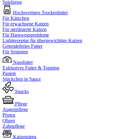
Spielzeug
Hochwertiges Trockenfutter
Für Kätzchen
Für erwachsene Katzen
Für sterilisierte Katzen
Für Harnwegsprobleme
Lightrezeptur für übergewichtige Katzen
Getreidefreies Futter
Für Senioren
Nassfutter
Exklusives Futter & Topping
Pastete
Stückchen in Sauce
Snacks
Pflege
Augenpflege
Pfoten
Ohren
Zahnpflege
Katzenstreu