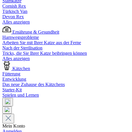
Siamkatze
Cornish Rex
Türkisch Van
Devon Rex
Alles anzeigen
Ernährung & Gesundheit
Harnwegsprobleme
Arbeiten Sie mit Ihrer Katze aus der Ferne
Nach der Sterilisation
Tricks, die Sie Ihrer Katze beibringen können
Alles anzeigen
Kätzchen
Fütterung
Entwicklung
Das neue Zuhause des Kätzchens
Starter-Kit
Spielen und Lernen
Mein Konto
Anmelden