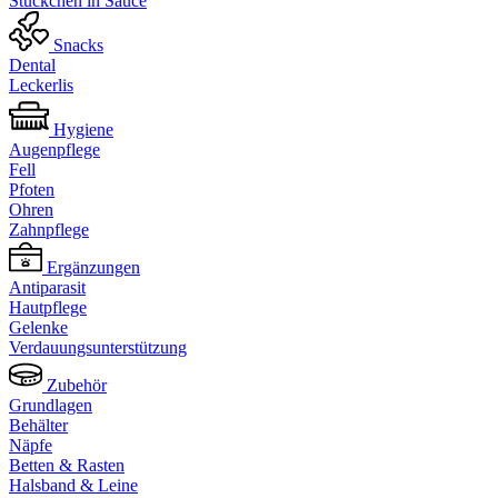
Stückchen in Sauce
Snacks
Dental
Leckerlis
Hygiene
Augenpflege
Fell
Pfoten
Ohren
Zahnpflege
Ergänzungen
Antiparasit
Hautpflege
Gelenke
Verdauungsunterstützung
Zubehör
Grundlagen
Behälter
Näpfe
Betten & Rasten
Halsband & Leine