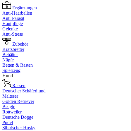
Ergänzungen
Anti-Haarballen
Anti-Parasit
Hautpflege
Gelenke
Anti-Stress
Zubehör
Kratzbretter
Behälter
Näpfe
Betten & Rasten
Spielzeug
Hund
Rassen
Deutscher Schäferhund
Malteser
Golden Retriever
Beagle
Rottweiler
Deutsche Dogge
Pudel
Sibirischer Husky