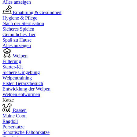
Alles anzeigen
Ernährung & Gesundheit
Hygiene & Pflege
Nach der Sterilisation
Sicheres Spielen
Gemütliches Tier
Spaß zu Hause
Alles anzeigen
Welpen
Fütterung
Starter-Kit
Sichere Umgebung
Welpentraining
Erster Tierarztbesuch
Entwicklung der Welpen
Welpen entwurmen
Katze
Rassen
Maine Coon
Ragdoll
Perserkatze
Schottische Faltohrkatze