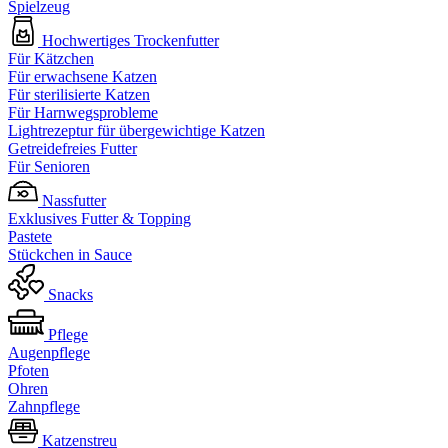
Spielzeug
Hochwertiges Trockenfutter
Für Kätzchen
Für erwachsene Katzen
Für sterilisierte Katzen
Für Harnwegsprobleme
Lightrezeptur für übergewichtige Katzen
Getreidefreies Futter
Für Senioren
Nassfutter
Exklusives Futter & Topping
Pastete
Stückchen in Sauce
Snacks
Pflege
Augenpflege
Pfoten
Ohren
Zahnpflege
Katzenstreu