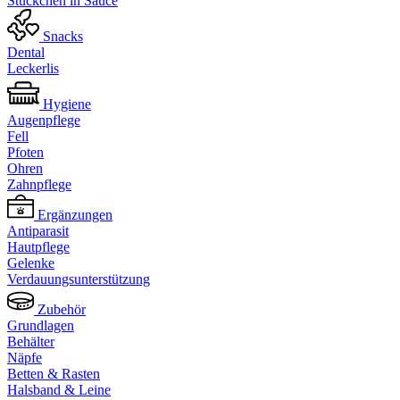
Stückchen in Sauce
Snacks
Dental
Leckerlis
Hygiene
Augenpflege
Fell
Pfoten
Ohren
Zahnpflege
Ergänzungen
Antiparasit
Hautpflege
Gelenke
Verdauungsunterstützung
Zubehör
Grundlagen
Behälter
Näpfe
Betten & Rasten
Halsband & Leine