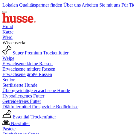
Lokalen Qualitätspartner finden
Über uns
Arbeiten Sie mit uns
Für Ti
Hund
Katze
Pferd
Wissensecke
Super Premium Trockenfutter
Welpe
Erwachsene kleine Rassen
Erwachsene mittlere Rassen
Erwachsene große Rassen
Senior
Sterilisierte Hunde
Übergewichtige erwachsene Hunde
Hypoallergenes Futter
Getreidefreies Futter
Diätfuttermittel für spezielle Bedürfnisse
Essential Trockenfutter
Nassfutter
Pastete