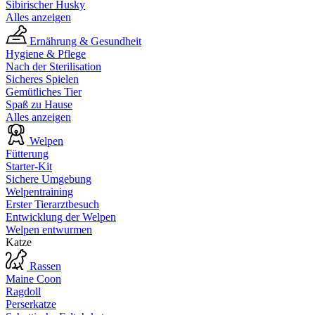
Sibirischer Husky
Alles anzeigen
Ernährung & Gesundheit
Hygiene & Pflege
Nach der Sterilisation
Sicheres Spielen
Gemütliches Tier
Spaß zu Hause
Alles anzeigen
Welpen
Fütterung
Starter-Kit
Sichere Umgebung
Welpentraining
Erster Tierarztbesuch
Entwicklung der Welpen
Welpen entwurmen
Katze
Rassen
Maine Coon
Ragdoll
Perserkatze