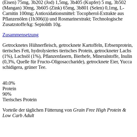
(Eisen) 75mg, 3b202 (Jod) 1,5mg, 3b405 (Kupfer) 5 mg, 3b502
(Mangan) 30mg, 3b605 (Zink) 65mg, 3b801 (Selen) 0,1mg, L-
Carnitin 100mg; Antioxidationsmittel: Tocopherol-Extrakte aus
Pflanzenölen (1b306(i)) und Rosmarinextrakt; Technologische
Zusatzstoffe/kg: Sepiolith 10g.
Zusammensetzung
Getrocknetes Hühnerfleisch, getrocknete Kartoffeln, Erbsenprotein,
tierisches Fett, hydrolysiertes tierisches Protein, getrockneter Lachs
(1%), Lachsöl (1%), Pflanzenfasern, Bierhefe, Mineralstoffe, Inulin
(0,3%, Quelle für Fructo-Oligosaccharide), getrocknete Eier, Yucca
schidigera, grüner Tee.
40.0
%
Protein
90
%
Tierisches Protein
Vorteile der täglichen Fütterung von
Grain Free High Protein &
Low Carb Adult