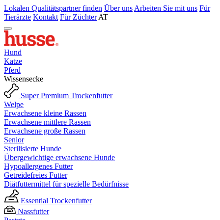
Lokalen Qualitätspartner finden
Über uns
Arbeiten Sie mit uns
Für
Tierärzte
Kontakt
Für Züchter
AT
Hund
Katze
Pferd
Wissensecke
Super Premium Trockenfutter
Welpe
Erwachsene kleine Rassen
Erwachsene mittlere Rassen
Erwachsene große Rassen
Senior
Sterilisierte Hunde
Übergewichtige erwachsene Hunde
Hypoallergenes Futter
Getreidefreies Futter
Diätfuttermittel für spezielle Bedürfnisse
Essential Trockenfutter
Nassfutter