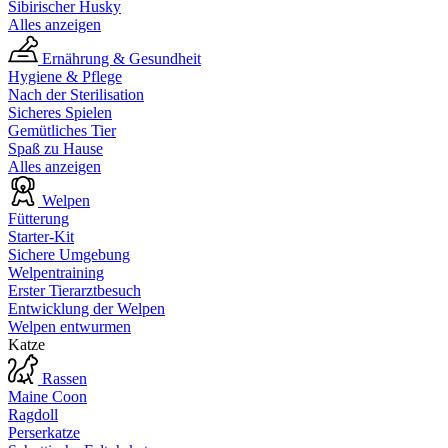
Sibirischer Husky
Alles anzeigen
Ernährung & Gesundheit
Hygiene & Pflege
Nach der Sterilisation
Sicheres Spielen
Gemütliches Tier
Spaß zu Hause
Alles anzeigen
Welpen
Fütterung
Starter-Kit
Sichere Umgebung
Welpentraining
Erster Tierarztbesuch
Entwicklung der Welpen
Welpen entwurmen
Katze
Rassen
Maine Coon
Ragdoll
Perserkatze