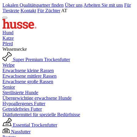
Lokalen Qualitätspartner finden
Über uns
Arbeiten Sie mit uns
Für
Tierärzte
Kontakt
Für Züchter
AT
Hund
Katze
Pferd
Wissensecke
Super Premium Trockenfutter
Welpe
Erwachsene kleine Rassen
Erwachsene mittlere Rassen
Erwachsene große Rassen
Senior
Sterilisierte Hunde
Übergewichtige erwachsene Hunde
Hypoallergenes Futter
Getreidefreies Futter
Diätfuttermittel für spezielle Bedürfnisse
Essential Trockenfutter
Nassfutter