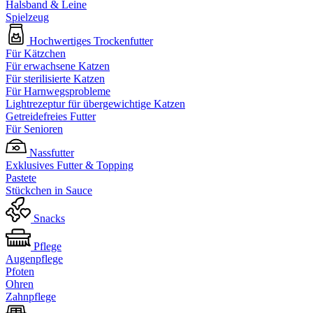
Halsband & Leine
Spielzeug
Hochwertiges Trockenfutter
Für Kätzchen
Für erwachsene Katzen
Für sterilisierte Katzen
Für Harnwegsprobleme
Lightrezeptur für übergewichtige Katzen
Getreidefreies Futter
Für Senioren
Nassfutter
Exklusives Futter & Topping
Pastete
Stückchen in Sauce
Snacks
Pflege
Augenpflege
Pfoten
Ohren
Zahnpflege