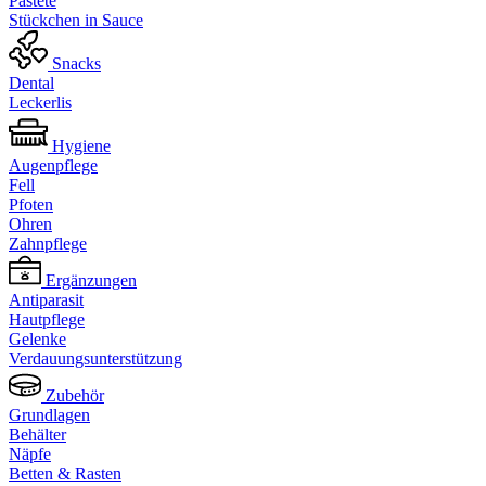
Pastete
Stückchen in Sauce
Snacks
Dental
Leckerlis
Hygiene
Augenpflege
Fell
Pfoten
Ohren
Zahnpflege
Ergänzungen
Antiparasit
Hautpflege
Gelenke
Verdauungsunterstützung
Zubehör
Grundlagen
Behälter
Näpfe
Betten & Rasten