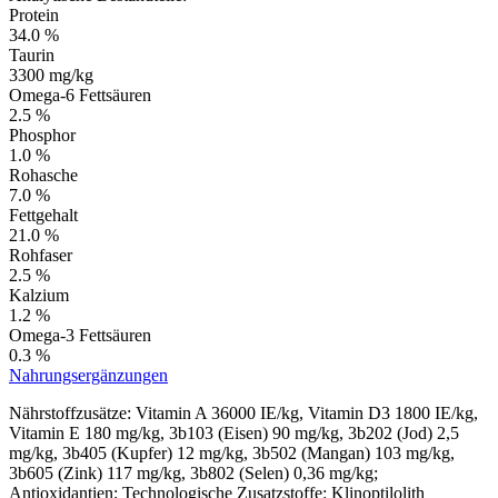
Protein
34.0 %
Taurin
3300 mg/kg
Omega-6 Fettsäuren
2.5 %
Phosphor
1.0 %
Rohasche
7.0 %
Fettgehalt
21.0 %
Rohfaser
2.5 %
Kalzium
1.2 %
Omega-3 Fettsäuren
0.3 %
Nahrungsergänzungen
Nährstoffzusätze: Vitamin A 36000 IE/kg, Vitamin D3 1800 IE/kg,
Vitamin E 180 mg/kg, 3b103 (Eisen) 90 mg/kg, 3b202 (Jod) 2,5
mg/kg, 3b405 (Kupfer) 12 mg/kg, 3b502 (Mangan) 103 mg/kg,
3b605 (Zink) 117 mg/kg, 3b802 (Selen) 0,36 mg/kg;
Antioxidantien; Technologische Zusatzstoffe: Klinoptilolith