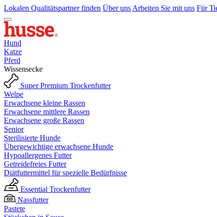
Lokalen Qualitätspartner finden
Über uns
Arbeiten Sie mit uns
Für Ti
Hund
Katze
Pferd
Wissensecke
Super Premium Trockenfutter
Welpe
Erwachsene kleine Rassen
Erwachsene mittlere Rassen
Erwachsene große Rassen
Senior
Sterilisierte Hunde
Übergewichtige erwachsene Hunde
Hypoallergenes Futter
Getreidefreies Futter
Diätfuttermittel für spezielle Bedürfnisse
Essential Trockenfutter
Nassfutter
Pastete