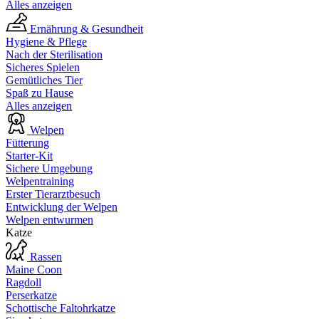
Alles anzeigen
Ernährung & Gesundheit
Hygiene & Pflege
Nach der Sterilisation
Sicheres Spielen
Gemütliches Tier
Spaß zu Hause
Alles anzeigen
Welpen
Fütterung
Starter-Kit
Sichere Umgebung
Welpentraining
Erster Tierarztbesuch
Entwicklung der Welpen
Welpen entwurmen
Katze
Rassen
Maine Coon
Ragdoll
Perserkatze
Schottische Faltohrkatze