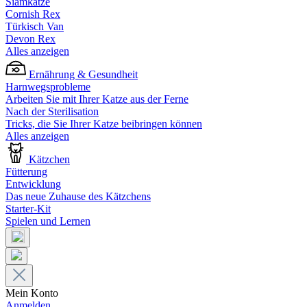
Siamkatze
Cornish Rex
Türkisch Van
Devon Rex
Alles anzeigen
Ernährung & Gesundheit
Harnwegsprobleme
Arbeiten Sie mit Ihrer Katze aus der Ferne
Nach der Sterilisation
Tricks, die Sie Ihrer Katze beibringen können
Alles anzeigen
Kätzchen
Fütterung
Entwicklung
Das neue Zuhause des Kätzchens
Starter-Kit
Spielen und Lernen
Mein Konto
Anmelden