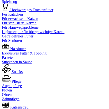
Spielzeug
Hochwertiges Trockenfutter
Für Kätzchen
Für erwachsene Katzen
Für sterilisierte Katzen
Für Harnwegsprobleme
Lightrezeptur für übergewichtige Katzen
Getreidefreies Futter
Für Senioren
Nassfutter
Exklusives Futter & Topping
Pastete
Stückchen in Sauce
Snacks
Pflege
Augenpflege
Pfoten
Ohren
Zahnpflege
Katzenstreu