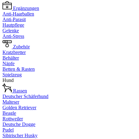
Ergänzungen
Anti-Haarballen
Anti-Parasit
Hautpflege
Gelenke
Anti-Stress
Zubehör
Kratzbretter
Behälter
Näpfe
Betten & Rasten
Spielzeug
Hund
Rassen
Deutscher Schäferhund
Malteser
Golden Retriever
Beagle
Rottweiler
Deutsche Dogge
Pudel
Sibirischer Husky