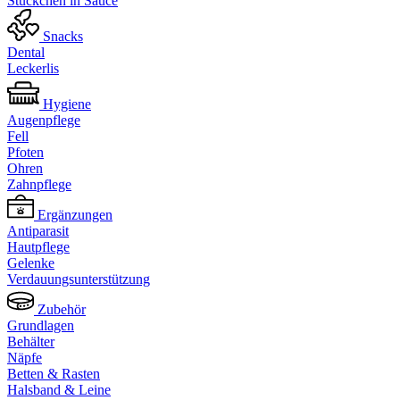
Stückchen in Sauce
Snacks
Dental
Leckerlis
Hygiene
Augenpflege
Fell
Pfoten
Ohren
Zahnpflege
Ergänzungen
Antiparasit
Hautpflege
Gelenke
Verdauungsunterstützung
Zubehör
Grundlagen
Behälter
Näpfe
Betten & Rasten
Halsband & Leine