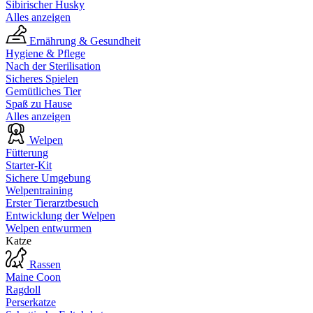
Sibirischer Husky
Alles anzeigen
Ernährung & Gesundheit
Hygiene & Pflege
Nach der Sterilisation
Sicheres Spielen
Gemütliches Tier
Spaß zu Hause
Alles anzeigen
Welpen
Fütterung
Starter-Kit
Sichere Umgebung
Welpentraining
Erster Tierarztbesuch
Entwicklung der Welpen
Welpen entwurmen
Katze
Rassen
Maine Coon
Ragdoll
Perserkatze