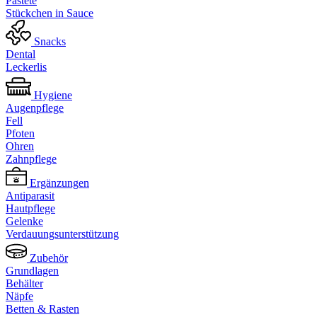
Pastete
Stückchen in Sauce
Snacks
Dental
Leckerlis
Hygiene
Augenpflege
Fell
Pfoten
Ohren
Zahnpflege
Ergänzungen
Antiparasit
Hautpflege
Gelenke
Verdauungsunterstützung
Zubehör
Grundlagen
Behälter
Näpfe
Betten & Rasten