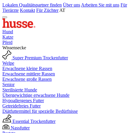
Lokalen Qualitätspartner finden
Über uns
Arbeiten Sie mit uns
Für
Tierärzte
Kontakt
Für Züchter
AT
Hund
Katze
Pferd
Wissensecke
Super Premium Trockenfutter
Welpe
Erwachsene kleine Rassen
Erwachsene mittlere Rassen
Erwachsene große Rassen
Senior
Sterilisierte Hunde
Übergewichtige erwachsene Hunde
Hypoallergenes Futter
Getreidefreies Futter
Diätfuttermittel für spezielle Bedürfnisse
Essential Trockenfutter
Nassfutter