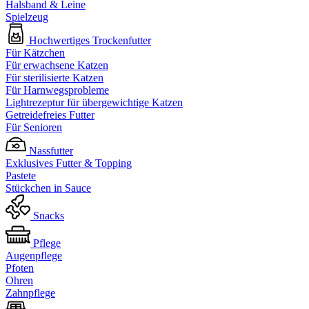
Halsband & Leine
Spielzeug
Hochwertiges Trockenfutter
Für Kätzchen
Für erwachsene Katzen
Für sterilisierte Katzen
Für Harnwegsprobleme
Lightrezeptur für übergewichtige Katzen
Getreidefreies Futter
Für Senioren
Nassfutter
Exklusives Futter & Topping
Pastete
Stückchen in Sauce
Snacks
Pflege
Augenpflege
Pfoten
Ohren
Zahnpflege