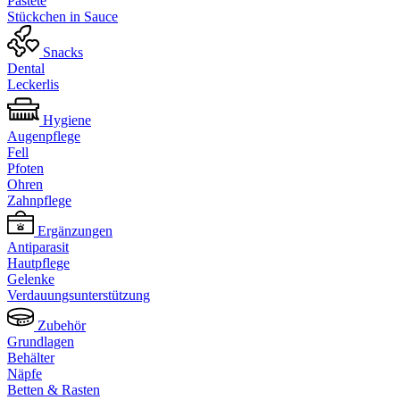
Pastete
Stückchen in Sauce
Snacks
Dental
Leckerlis
Hygiene
Augenpflege
Fell
Pfoten
Ohren
Zahnpflege
Ergänzungen
Antiparasit
Hautpflege
Gelenke
Verdauungsunterstützung
Zubehör
Grundlagen
Behälter
Näpfe
Betten & Rasten