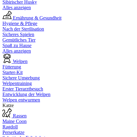
Sibirischer Husky
Alles anzeigen
Ernährung & Gesundheit
Hygiene & Pflege
Nach der Sterilisation
Sicheres Spielen
Gemütliches Tier
Spaß zu Hause
Alles anzeigen
Welpen
Fütterung
Starter-Kit
Sichere Umgebung
Welpentraining
Erster Tierarztbesuch
Entwicklung der Welpen
Welpen entwurmen
Katze
Rassen
Maine Coon
Ragdoll
Perserkatze