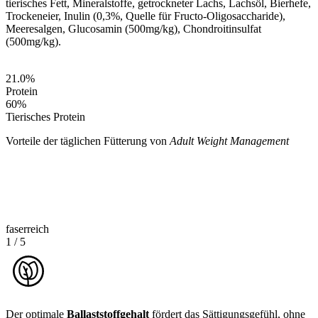
tierisches Fett, Mineralstoffe, getrockneter Lachs, Lachsöl, Bierhefe,
Trockeneier, Inulin (0,3%, Quelle für Fructo-Oligosaccharide),
Meeresalgen, Glucosamin (500mg/kg), Chondroitinsulfat
(500mg/kg).
21.0
%
Protein
60
%
Tierisches Protein
Vorteile der täglichen Fütterung von
Adult Weight Management
faserreich
1
/
5
Der optimale
Ballaststoffgehalt
fördert das Sättigungsgefühl, ohne