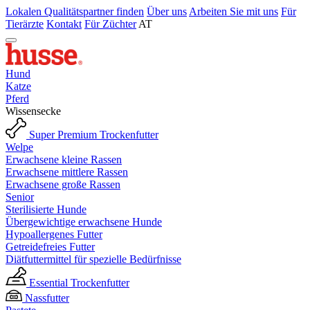
Lokalen Qualitätspartner finden
Über uns
Arbeiten Sie mit uns
Für
Tierärzte
Kontakt
Für Züchter
AT
Hund
Katze
Pferd
Wissensecke
Super Premium Trockenfutter
Welpe
Erwachsene kleine Rassen
Erwachsene mittlere Rassen
Erwachsene große Rassen
Senior
Sterilisierte Hunde
Übergewichtige erwachsene Hunde
Hypoallergenes Futter
Getreidefreies Futter
Diätfuttermittel für spezielle Bedürfnisse
Essential Trockenfutter
Nassfutter