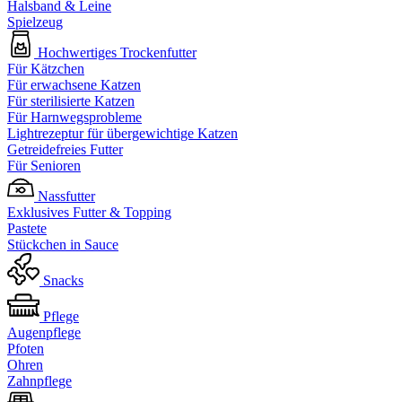
Halsband & Leine
Spielzeug
Hochwertiges Trockenfutter
Für Kätzchen
Für erwachsene Katzen
Für sterilisierte Katzen
Für Harnwegsprobleme
Lightrezeptur für übergewichtige Katzen
Getreidefreies Futter
Für Senioren
Nassfutter
Exklusives Futter & Topping
Pastete
Stückchen in Sauce
Snacks
Pflege
Augenpflege
Pfoten
Ohren
Zahnpflege