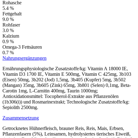
Rohasche
5.4 %
Fettgehalt
9.0 %
Rohfaser
3.0 %
Kalzium
0.9 %
Omega-3 Fettsäuren
0.7 %
Nahrungsergänzungen
Ernährungsphysiologische Zusatzstoffe/kg: Vitamin A 18000 IE,
Vitamin D3 1700 IE, Vitamin E 500mg, Vitamin C 425mg, 3b103
(Eisen) 50mg, 3b202 (Jod) 1,5mg, 3b405 (Kupfer) 5mg, 3b502
(Mangan) 35mg, 3b605 (Zink) 65mg, 3b801 (Selen) 0,1mg, Beta-
Carotin 1mg, L-Carnitin 400mg, Taurin 1000mg;
Antioxidationsmittel: Tocopherol-Extrakte aus Pflanzenölen
(1b306(i)) und Rosmarinextrakt; Technologische Zusatzstoffe/kg:
Sepiolith 2500mg.
Zusammensetzung
Getrocknetes Hühnerfleisch, brauner Reis, Reis, Mais, Erbsen,
Pflanzenfasern (5%), Leinsamen, hydrolysiertes tierisches Eiweiß,