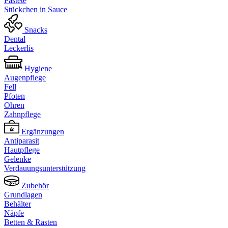
Pastete
Stückchen in Sauce
Snacks
Dental
Leckerlis
Hygiene
Augenpflege
Fell
Pfoten
Ohren
Zahnpflege
Ergänzungen
Antiparasit
Hautpflege
Gelenke
Verdauungsunterstützung
Zubehör
Grundlagen
Behälter
Näpfe
Betten & Rasten