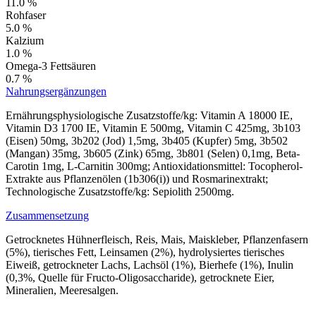
11.0 %
Rohfaser
5.0 %
Kalzium
1.0 %
Omega-3 Fettsäuren
0.7 %
Nahrungsergänzungen
Ernährungsphysiologische Zusatzstoffe/kg: Vitamin A 18000 IE,
Vitamin D3 1700 IE, Vitamin E 500mg, Vitamin C 425mg, 3b103
(Eisen) 50mg, 3b202 (Jod) 1,5mg, 3b405 (Kupfer) 5mg, 3b502
(Mangan) 35mg, 3b605 (Zink) 65mg, 3b801 (Selen) 0,1mg, Beta-
Carotin 1mg, L-Carnitin 300mg; Antioxidationsmittel: Tocopherol-
Extrakte aus Pflanzenölen (1b306(i)) und Rosmarinextrakt;
Technologische Zusatzstoffe/kg: Sepiolith 2500mg.
Zusammensetzung
Getrocknetes Hühnerfleisch, Reis, Mais, Maiskleber, Pflanzenfasern
(5%), tierisches Fett, Leinsamen (2%), hydrolysiertes tierisches
Eiweiß, getrockneter Lachs, Lachsöl (1%), Bierhefe (1%), Inulin
(0,3%, Quelle für Fructo-Oligosaccharide), getrocknete Eier,
Mineralien, Meeresalgen.