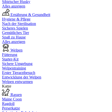
Sibirischer Husky
Alles anzeigen
Ernährung & Gesundheit
Hygiene & Pflege
Nach der Sterilisation
Sicheres Spielen
Gemütliches Tier
Spaß zu Hause
Alles anzeigen
Welpen
Fütterung
Starter-Kit
Sichere Umgebung
Welpentraining
Erster Tierarztbesuch
Entwicklung der Welpen
Welpen entwurmen
Katze
Rassen
Maine Coon
Ragdoll
Perserkatze