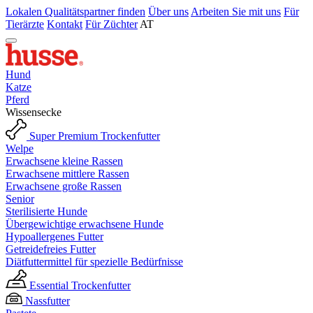
Lokalen Qualitätspartner finden
Über uns
Arbeiten Sie mit uns
Für
Tierärzte
Kontakt
Für Züchter
AT
Hund
Katze
Pferd
Wissensecke
Super Premium Trockenfutter
Welpe
Erwachsene kleine Rassen
Erwachsene mittlere Rassen
Erwachsene große Rassen
Senior
Sterilisierte Hunde
Übergewichtige erwachsene Hunde
Hypoallergenes Futter
Getreidefreies Futter
Diätfuttermittel für spezielle Bedürfnisse
Essential Trockenfutter
Nassfutter