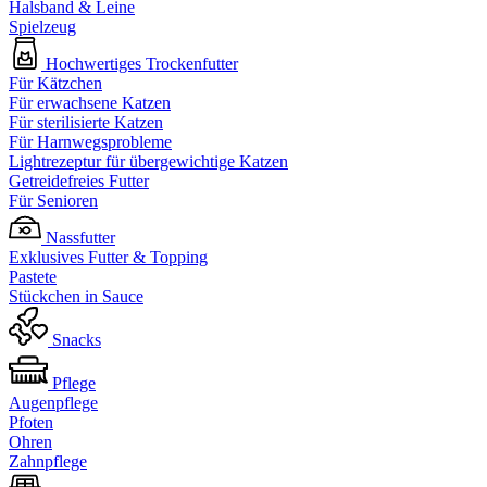
Halsband & Leine
Spielzeug
Hochwertiges Trockenfutter
Für Kätzchen
Für erwachsene Katzen
Für sterilisierte Katzen
Für Harnwegsprobleme
Lightrezeptur für übergewichtige Katzen
Getreidefreies Futter
Für Senioren
Nassfutter
Exklusives Futter & Topping
Pastete
Stückchen in Sauce
Snacks
Pflege
Augenpflege
Pfoten
Ohren
Zahnpflege