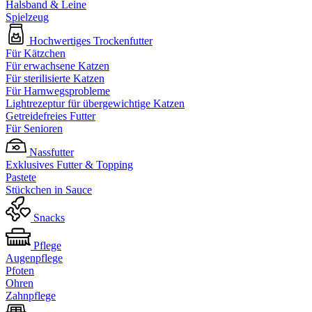
Halsband & Leine
Spielzeug
Hochwertiges Trockenfutter
Für Kätzchen
Für erwachsene Katzen
Für sterilisierte Katzen
Für Harnwegsprobleme
Lightrezeptur für übergewichtige Katzen
Getreidefreies Futter
Für Senioren
Nassfutter
Exklusives Futter & Topping
Pastete
Stückchen in Sauce
Snacks
Pflege
Augenpflege
Pfoten
Ohren
Zahnpflege