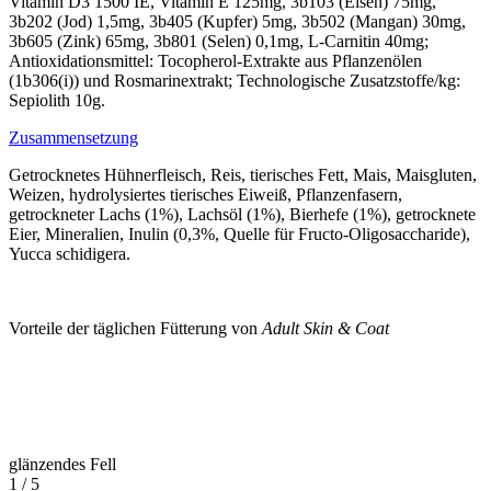
Vitamin D3 1500 IE, Vitamin E 125mg, 3b103 (Eisen) 75mg,
3b202 (Jod) 1,5mg, 3b405 (Kupfer) 5mg, 3b502 (Mangan) 30mg,
3b605 (Zink) 65mg, 3b801 (Selen) 0,1mg, L-Carnitin 40mg;
Antioxidationsmittel: Tocopherol-Extrakte aus Pflanzenölen
(1b306(i)) und Rosmarinextrakt; Technologische Zusatzstoffe/kg:
Sepiolith 10g.
Zusammensetzung
Getrocknetes Hühnerfleisch, Reis, tierisches Fett, Mais, Maisgluten,
Weizen, hydrolysiertes tierisches Eiweiß, Pflanzenfasern,
getrockneter Lachs (1%), Lachsöl (1%), Bierhefe (1%), getrocknete
Eier, Mineralien, Inulin (0,3%, Quelle für Fructo-Oligosaccharide),
Yucca schidigera.
Vorteile der täglichen Fütterung von
Adult Skin & Coat
glänzendes Fell
1
/
5