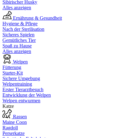
Sibirischer Husky
Alles anzeigen
Ernährung & Gesundheit
Hygiene & Pflege
Nach der Sterilisation
Sicheres Spielen
Gemütliches Tier
Spaß zu Hause
Alles anzeigen
Welpen
Fütterung
Starter-Kit
Sichere Umgebung
Welpentraining
Erster Tierarztbesuch
Entwicklung der Welpen
Welpen entwurmen
Katze
Rassen
Maine Coon
Ragdoll
Perserkatze