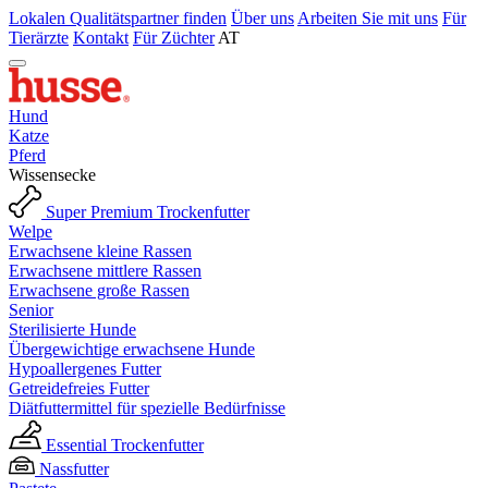
Lokalen Qualitätspartner finden
Über uns
Arbeiten Sie mit uns
Für
Tierärzte
Kontakt
Für Züchter
AT
Hund
Katze
Pferd
Wissensecke
Super Premium Trockenfutter
Welpe
Erwachsene kleine Rassen
Erwachsene mittlere Rassen
Erwachsene große Rassen
Senior
Sterilisierte Hunde
Übergewichtige erwachsene Hunde
Hypoallergenes Futter
Getreidefreies Futter
Diätfuttermittel für spezielle Bedürfnisse
Essential Trockenfutter
Nassfutter