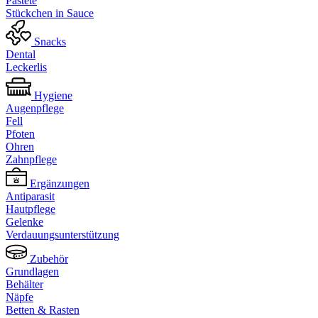
Pastete
Stückchen in Sauce
Snacks
Dental
Leckerlis
Hygiene
Augenpflege
Fell
Pfoten
Ohren
Zahnpflege
Ergänzungen
Antiparasit
Hautpflege
Gelenke
Verdauungsunterstützung
Zubehör
Grundlagen
Behälter
Näpfe
Betten & Rasten