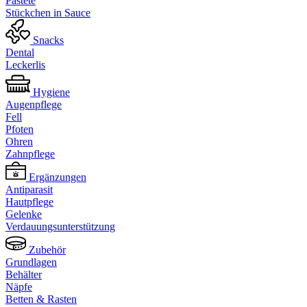
Pastete
Stückchen in Sauce
Snacks
Dental
Leckerlis
Hygiene
Augenpflege
Fell
Pfoten
Ohren
Zahnpflege
Ergänzungen
Antiparasit
Hautpflege
Gelenke
Verdauungsunterstützung
Zubehör
Grundlagen
Behälter
Näpfe
Betten & Rasten