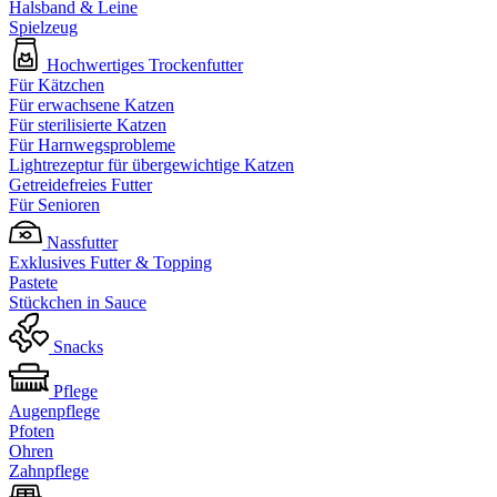
Halsband & Leine
Spielzeug
Hochwertiges Trockenfutter
Für Kätzchen
Für erwachsene Katzen
Für sterilisierte Katzen
Für Harnwegsprobleme
Lightrezeptur für übergewichtige Katzen
Getreidefreies Futter
Für Senioren
Nassfutter
Exklusives Futter & Topping
Pastete
Stückchen in Sauce
Snacks
Pflege
Augenpflege
Pfoten
Ohren
Zahnpflege