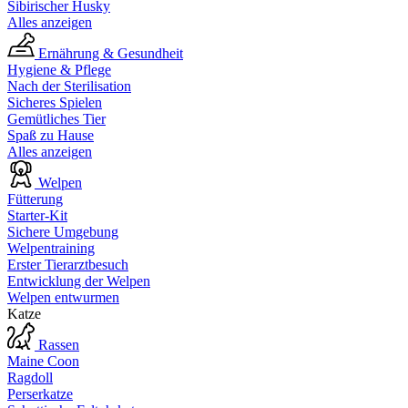
Sibirischer Husky
Alles anzeigen
Ernährung & Gesundheit
Hygiene & Pflege
Nach der Sterilisation
Sicheres Spielen
Gemütliches Tier
Spaß zu Hause
Alles anzeigen
Welpen
Fütterung
Starter-Kit
Sichere Umgebung
Welpentraining
Erster Tierarztbesuch
Entwicklung der Welpen
Welpen entwurmen
Katze
Rassen
Maine Coon
Ragdoll
Perserkatze