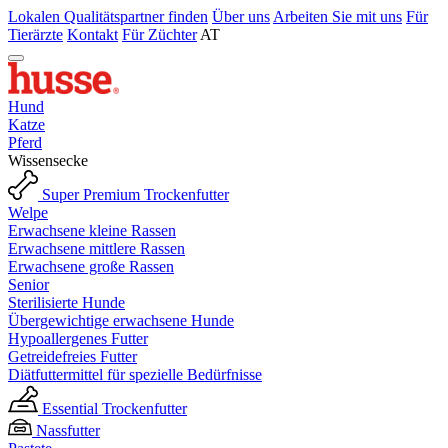
Lokalen Qualitätspartner finden
Über uns
Arbeiten Sie mit uns
Für
Tierärzte
Kontakt
Für Züchter
AT
Hund
Katze
Pferd
Wissensecke
Super Premium Trockenfutter
Welpe
Erwachsene kleine Rassen
Erwachsene mittlere Rassen
Erwachsene große Rassen
Senior
Sterilisierte Hunde
Übergewichtige erwachsene Hunde
Hypoallergenes Futter
Getreidefreies Futter
Diätfuttermittel für spezielle Bedürfnisse
Essential Trockenfutter
Nassfutter